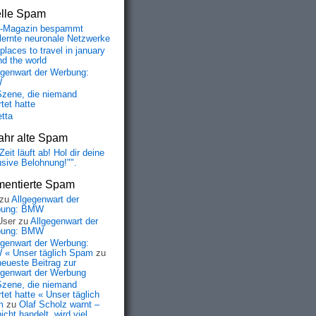
elle Spam
-Magazin bespammt
lernte neuronale Netzwerke
places to travel in january
nd the world
egenwart der Werbung:
W
Szene, die niemand
tet hatte
etta
ahr alte Spam
Zeit läuft ab! Hol dir deine
usive Belohnung!"".
entierte Spam
zu
Allgegenwart der
bung: BMW
User
zu
Allgegenwart der
bung: BMW
egenwart der Werbung:
« Unser täglich Spam
zu
neueste Beitrag zur
egenwart der Werbung
Szene, die niemand
tet hatte « Unser täglich
m
zu
Olaf Scholz warnt –
icht handelt, wird viel