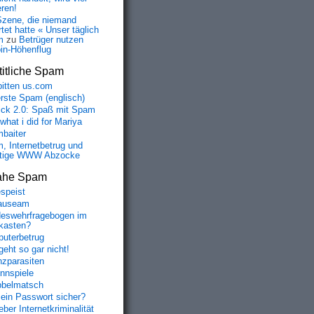
eren!
Szene, die niemand
tet hatte « Unser täglich
m
zu
Betrüger nutzen
oin-Höhenflug
itliche Spam
bitten us.com
erste Spam (englisch)
fick 2.0: Spaß mit Spam
 what i did for Mariya
baiter
, Internetbetrug und
tige WWW Abzocke
ahe Spam
speist
auseam
eswehrfragebogen im
fkasten?
uterbetrug
geht so gar nicht!
nzparasiten
nnspiele
belmatsch
mein Passwort sicher?
ber Internetkriminalität