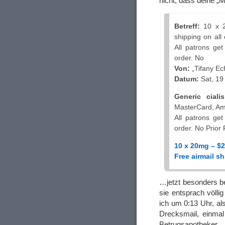
nicht, dass deine „M
Betreff:
10 x 2
shipping on all
All patrons get
order. No
Von:
„Tifany Ec
Datum:
Sat, 19
Generic cial
MasterCard, Am
All patrons get
order. No Prior 
10 x 20mg – $2
Free airmail sh
…jetzt besonders b
sie entsprach völli
ich um 0:13 Uhr, al
Drecksmail, einmal
Betrugsapotheke