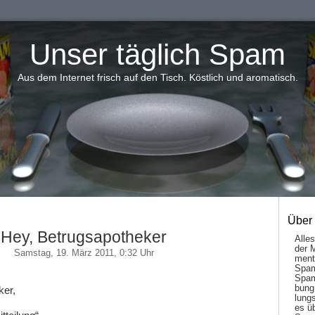
Unser täglich Spam
Aus dem Internet frisch auf den Tisch. Köstlich und aromatisch.
Über
Hey, Betrugsapotheker
Alle
der 
Samstag, 19. März 2011, 0:32 Uhr
men­t
Spam
Spam
bung
ker,
lungs
es ü