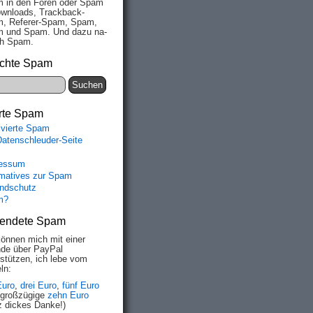
 in den Fo­ren oder Spam
wn­loads, Track­back-
, Re­fe­rer-Spam, Spam,
 und Spam. Und da­zu na­
ich Spam.
chte Spam
rte Spam
ivierte Spam
Datenschleuder-Seite
essum
rmatives zur Spam
ndschutz
m?
endete Spam
können mich mit einer
de über PayPal
rstützen, ich lebe vom
ln:
Euro
,
drei Euro
,
fünf Euro
 großzügige
zehn Euro
z dickes Danke!)