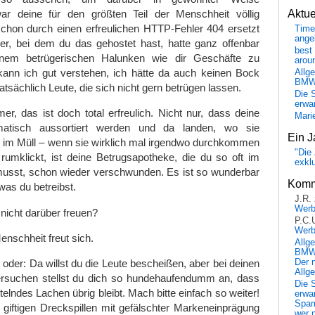
Aktu
ar deine für den größten Teil der Menschheit völlig
schon durch einen erfreulichen HTTP-Fehler 404 ersetzt
Time
ange
er, bei dem du das gehostet hast, hatte ganz offenbar
best 
inem betrügerischen Halunken wie dir Geschäfte zu
arou
nn ich gut verstehen, ich hätte da auch keinen Bock
Allg
BM
tatsächlich Leute, die sich nicht gern betrügen lassen.
Die 
erwar
, das ist doch total erfreulich. Nicht nur, dass deine
Mari
matisch aussortiert werden und da landen, wo sie
Ein J
h im Müll – wenn sie wirklich mal irgendwo durchkommen
"Die 
rumklickt, ist deine Betrugsapotheke, die du so oft im
exkl
musst, schon wieder verschwunden. Es ist so wunderbar
Komm
as du betreibst.
J.R.
Wer
 nicht darüber freuen?
P.C.
Wer
enschheit freut sich.
Allg
BMW 
 oder: Da willst du die Leute bescheißen, aber bei deinen
Der 
Allg
rsuchen stellst du dich so hundehaufendumm an, dass
Die 
telndes Lachen übrig bleibt. Mach bitte einfach so weiter!
erwar
Spa
giftigen Dreckspillen mit gefälschter Markeneinprägung
wer n