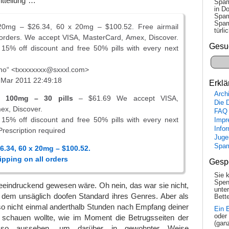
itteilung“…
Spam
in Do
Spam
Spam
0mg – $26.34, 60 x 20mg – $100.52. Free airmail
tür­l
 orders. We accept VISA, MasterCard, Amex, Discover.
Gesu
 15% off discount and free 50% pills with every next
ho“ <txxxxxxxx@sxxxl.com>
 Mar 2011 22:49:18
Erklä
Arch
is 100mg – 30 pills
– $61.69 We accept VISA,
Die 
ex, Discover.
FAQ
 15% off discount and free 50% pills with every next
Impr
Info
Prescription required
Juge
Spa
6.34, 60 x 20mg – $100.52.
ipping on all orders
Gesp
Sie 
Spen
eeindruckend gewesen wäre. Oh nein, das war sie nicht,
unte
g dem unsäglich doofen Standard ihres Genres. Aber als
Bette
so nicht einmal anderthalb Stunden nach Empfang deiner
Ein 
oder
 schauen wollte, wie im Moment die Betrugsseiten der
(gan
r so aussehen, um darüber in gewohnter Weise