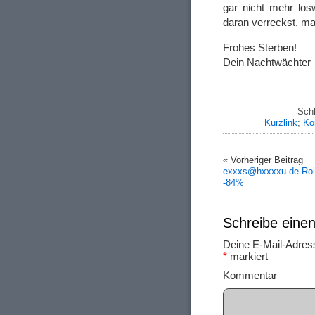
gar nicht mehr los
daran verreckst, ma
Frohes Sterben!
Dein Nachtwächter
Schl
Kurzlink
;
Ko
« Vorheriger Beitrag
exxxs@hxxxxu.de Rol
-84%
Schreibe ein
Deine E-Mail-Adresse
*
markiert
Ko