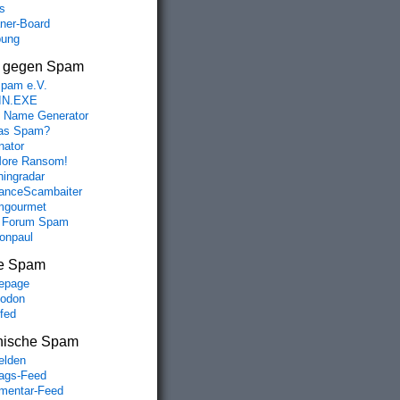
s
aner-Board
bung
s gegen Spam
spam e.V.
IN.EXE
 Name Generator
das Spam?
nator
ore Ransom!
hingradar
nceScambaiter
mgourmet
 Forum Spam
fonpaul
e Spam
epage
odon
lfed
nische Spam
lden
rags-Feed
entar-Feed