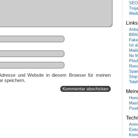
SEO
Troj
Wer
Link
Anti
BRA
Fake
Ist 
Maili
No M
Phis
Roma
Spa
Adresse und Website in diesem Browser für meinen
Stop
r speichern.
Tele
Mein
Hom
Mast
Pixe
Tech
Anme
Eint
Komm