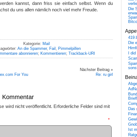
werden kannst, dann friss sie einfach selbst. Wenn du
verli
Die 
chst du uns allen nämlich noch viel mehr Freude.
erwar
Spa
Bitc
Appet
419.
Die 
Kategorie:
Mail
Hirn
agwörter:
An die Spammer
,
Fail
,
Pimmelpillen
I did
mmentare abonnieren
;
Kommentieren
;
Trackback-URI
Scam
Spam
sons
Nächster Beitrag »
ex.com For You
Re: ru girl
Bein
Abge
AdN
Bund
en Kommentar
Brie
Comp
 wird nicht veröffentlicht.
Erforderliche Felder sind mit
Das 
Fina
Gewi
mmentar
*
Gnob
Ist 
Ratge