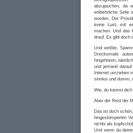
abzujauchen, da w
entbehrliche Seite 
worden. Der Provid
keine Lust, mit e
machen. Und das ka
drauf. Es gibt doch 
Und weißte, Spammer
Drecksmails auto
hingehören, nämlic
und jemand darauf 
Internet umziehen 
sinnlos und dumm, w
Wie, du kannst dich
Aber der Rest der M
Das ist doch schön,
hingestümperten Ve
nichts als kopfschüt
Und wenn du deine 