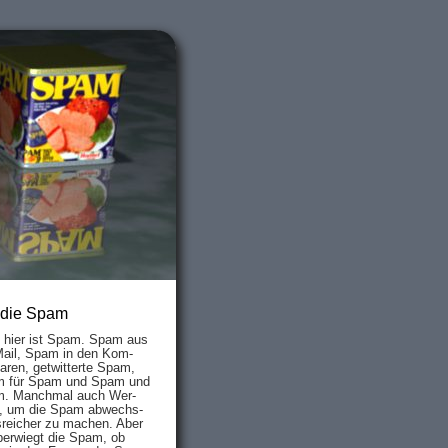
 die Spam
s hier ist Spam. Spam aus
Mail, Spam in den Kom­
aren, ge­twit­ter­te Spam,
 für Spam und Spam und
. Manch­mal auch Wer­
, um die Spam ab­wechs­
­reich­er zu mach­en. Aber
ber­wiegt die Spam, ob