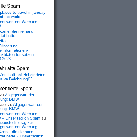
elle Spam
places to travel in january
nd the world
egenwart der Werbung:
W
Szene, die niemand
tet hatte
etta
Erinnerung:
erinformationen-
aktdaten fortsetzen –
8.2026
ahr alte Spam
Zeit läuft ab! Hol dir deine
usive Belohnung!"".
entierte Spam
zu
Allgegenwart der
bung: BMW
User
zu
Allgegenwart der
bung: BMW
egenwart der Werbung:
« Unser täglich Spam
zu
neueste Beitrag zur
egenwart der Werbung
Szene, die niemand
tet hatte « Unser täglich