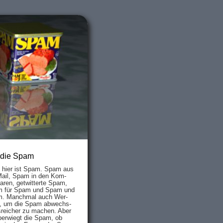
 die Spam
s hier ist Spam. Spam aus
Mail, Spam in den Kom­
aren, ge­twit­ter­te Spam,
 für Spam und Spam und
. Manch­mal auch Wer­
, um die Spam ab­wechs­
­reich­er zu mach­en. Aber
ber­wiegt die Spam, ob