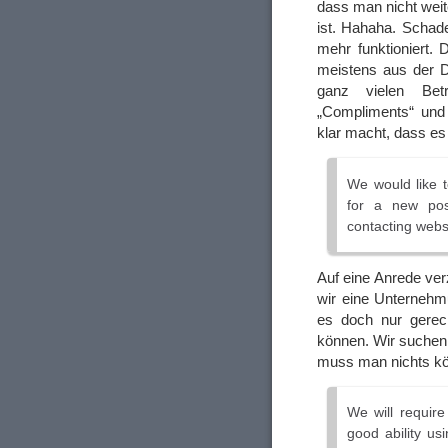
dass man nicht wei
ist. Hahaha. Schad
mehr funktioniert.
meistens aus der
ganz vielen Betre
„Compliments“ und 
klar macht, dass e
We would like 
for a new pos
contacting websi
Auf eine Anrede verz
wir eine Unternehmu
es doch nur gerec
können. Wir suchen 
muss man nichts 
We will requir
good ability usi