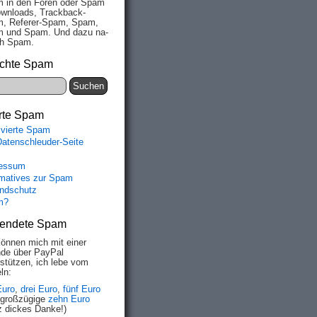
 in den Fo­ren oder Spam
wn­loads, Track­back-
, Re­fe­rer-Spam, Spam,
 und Spam. Und da­zu na­
ich Spam.
chte Spam
rte Spam
ivierte Spam
Datenschleuder-Seite
essum
rmatives zur Spam
ndschutz
m?
endete Spam
können mich mit einer
de über PayPal
rstützen, ich lebe vom
ln:
Euro
,
drei Euro
,
fünf Euro
 großzügige
zehn Euro
z dickes Danke!)