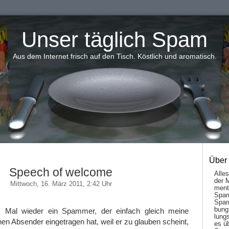
Unser täglich Spam
Aus dem Internet frisch auf den Tisch. Köstlich und aromatisch.
Über
Speech of welcome
Alle
der 
Mittwoch, 16. März 2011, 2:42 Uhr
men­t
Spam
Spam
bung
g! Mal wieder ein Spammer, der einfach gleich meine
lungs
nen Absender eingetragen hat, weil er zu glauben scheint,
es ü