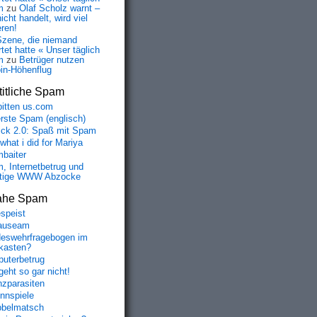
m
zu
Olaf Scholz warnt –
icht handelt, wird viel
eren!
Szene, die niemand
tet hatte « Unser täglich
m
zu
Betrüger nutzen
oin-Höhenflug
itliche Spam
bitten us.com
erste Spam (englisch)
fick 2.0: Spaß mit Spam
 what i did for Mariya
baiter
, Internetbetrug und
tige WWW Abzocke
ahe Spam
speist
auseam
eswehrfragebogen im
fkasten?
uterbetrug
geht so gar nicht!
nzparasiten
nnspiele
belmatsch