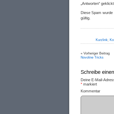
„Antworten“ geklickt
Diese Spam wurde m
gültig.
Kurzlink
;
Ko
« Vorheriger Beitrag
Novoline Tricks
Schreibe ein
Deine E-Mail-Adresse
*
markiert
Ko