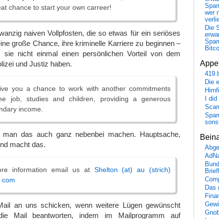
Spa
eat chance to start your own carreer!
wer n
verli
Die 
anzig naiven Vollpfosten, die so etwas für ein seriöses
erwar
Spa
ine große Chance, ihre kriminelle Karriere zu beginnen –
Bitc
sie nicht einmal einen persönlichen Vorteil von dem
Appet
lizei und Justiz haben.
419.
Die 
 give you a chance to work with another commitments
Hirn
ime job, studies and children, providing a generous
I did
Scam
ondary income.
Spam
sons
n man das auch ganz nebenbei machen. Hauptsache,
Bein
und macht das.
Abge
AdN
Bund
ore information email us at
Shelton (at) au (strich)
Brie
) com
Comp
Das 
Fina
 Mail an uns schicken, wenn weitere Lügen gewünscht
Gewi
Gnob
 die Mail beantworten, indem im Mailprogramm auf