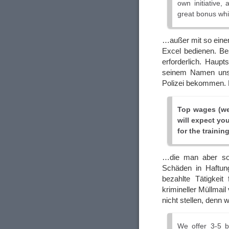
own initiative, 
great bonus whi
…außer mit so eine
Excel bedienen. Be
erforderlich. Haup
seinem Namen unse
Polizei bekommen. D
Top wages (we
will expect you
for the training
…die man aber sof
Schäden in Haftun
bezahlte Tätigkeit
krimineller Müllmai
nicht stellen, denn w
We offer 3-5 b