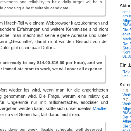
activeness and reliability to hit a daily target will be a
Aktu
le choosing a best suitable candidate.
best 
arou
Allg
m Hitech-Teil wie einem Webbrowser klarzukommen und
BM
sondere Erfahrungen und weitere Kenntnisse sind nicht
Die 
erwar
tsache, man macht auf seine eigene Adresse und unter
Mari
re „Geschäfte“, damit nicht wir den Besuch von der
Re: 
afür gibt es ein paar Dollar…
Steu
Kont
01.0
 are ready to pay $14.00-$16.50 per hour), and we
Ein J
r immediate start to work, we will cover all expense
"Die 
.
exkl
Komm
ort wieder los wird, wenn man für die angerichteten
J.R.
Wer
g genommen wird. Die Frage, warum eine relativ gut
P.C.
 für Ungelernte nur mit millionenfacher, asozialer und
Wer
l vergeben werden kann, sollte sich unser ideales
Maultier
Allg
BMW 
er so viel Gehirn hat, fällt darauf nicht rein.
Der 
Allg
Die 
usy days per week, flexible schedule, well deserved
erwar