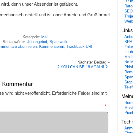
Ist 
 wird, denn unser Absender ist gefälscht.
Ratge
SEO
echanisch erstellt und ist ohne Anrede und Grußformel
Troj
Wer
Link
Anti
Kategorie:
Mail
Schlagwörter:
Jobangebot
,
Spamwelle
BRA
mmentare abonnieren
;
Kommentieren
;
Trackback-URI
Fake
Ist 
Maili
No M
Nächster Beitrag »
_?.YOU CAN BE 18 AGAIN!.?_
Phis
Roma
Spa
Stop
en Kommentar
Tele
 wird nicht veröffentlicht.
Erforderliche Felder sind mit
Mein
Hom
mmentar
*
Mast
Pixe
Tech
Anme