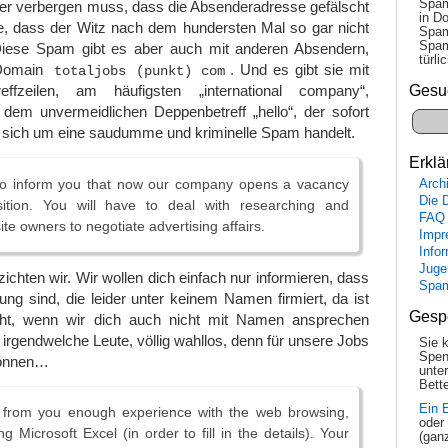
Spam
ter verbergen muss, dass die Absenderadresse gefälscht
in Do
e, dass der Witz nach dem hundersten Mal so gar nicht
Spam
Spam
 Diese Spam gibt es aber auch mit anderen Absendern,
tür­l
 Domain
. Und es gibt sie mit
totaljobs (punkt) com
Gesu
ffzeilen, am häufigsten „international company“,
dem unvermeidlichen Deppenbetreff „hello“, der sofort
s sich um eine saudumme und kriminelle Spam handelt.
Erklä
to inform you that now our company opens a vacancy
Arch
Die 
ition. You will have to deal with researching and
FAQ
te owners to negotiate advertising affairs.
Impr
Info
Juge
ichten wir. Wir wollen dich einfach nur informieren, dass
Spa
ng sind, die leider unter keinem Namen firmiert, da ist
Gesp
ht, wenn wir dich auch nicht mit Namen ansprechen
irgendwelche Leute, völlig wahllos, denn für unsere Jobs
Sie 
Spen
können…
unte
Bette
Ein 
e from you enough experience with the web browsing,
oder
ng Microsoft Excel (in order to fill in the details). Your
(gan