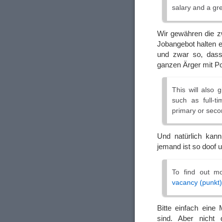
salary and a gr
Wir gewähren die zw
Jobangebot halten e
und zwar so, dass 
ganzen Ärger mit Po
This will also
such as full-t
primary or sec
Und natürlich kan
jemand ist so doof 
To find out m
vacancy (punkt
Bitte einfach eine
sind. Aber nicht