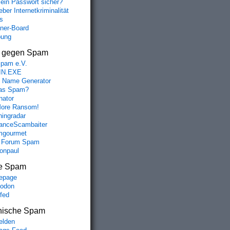
mein Passwort sicher?
ber Internetkriminalität
s
aner-Board
bung
s gegen Spam
spam e.V.
IN.EXE
 Name Generator
das Spam?
nator
ore Ransom!
hingradar
nceScambaiter
mgourmet
 Forum Spam
fonpaul
e Spam
epage
odon
lfed
nische Spam
lden