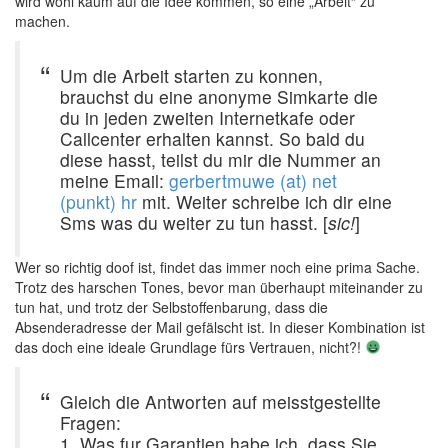
wird wohl kaum auf die Idee kommen, so eine „Arbeit“ zu
machen.
Um die Arbeit starten zu konnen,
brauchst du eine anonyme Simkarte die
du in jeden zweiten Internetkafe oder
Callcenter erhalten kannst. So bald du
diese hasst, teilst du mir die Nummer an
meine Email:
gerbertmuwe (at) net
(punkt) hr
mit. Weiter schreibe ich dir eine
Sms was du weiter zu tun hasst. [
sic!
]
Wer so richtig doof ist, findet das immer noch eine prima Sache.
Trotz des harschen Tones, bevor man überhaupt miteinander zu
tun hat, und trotz der Selbstoffenbarung, dass die
Absenderadresse der Mail gefälscht ist. In dieser Kombination ist
das doch eine ideale Grundlage fürs Vertrauen, nicht?!
Gleich die Antworten auf meisstgestellte
Fragen:
1. Was fur Garantien habe ich, dass Sie