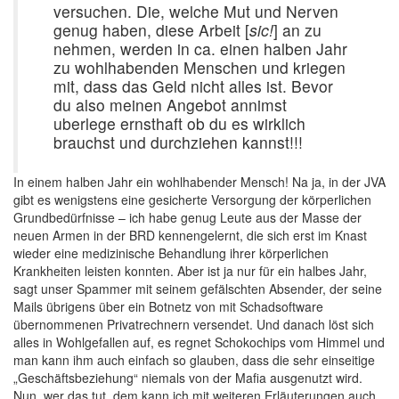
versuchen. Die, welche Mut und Nerven
genug haben, diese Arbeit [
sic!
] an zu
nehmen, werden in ca. einen halben Jahr
zu wohlhabenden Menschen und kriegen
mit, dass das Geld nicht alles ist. Bevor
du also meinen Angebot annimst
uberlege ernsthaft ob du es wirklich
brauchst und durchziehen kannst!!!
In einem halben Jahr ein wohlhabender Mensch! Na ja, in der JVA
gibt es wenigstens eine gesicherte Versorgung der körperlichen
Grundbedürfnisse – ich habe genug Leute aus der Masse der
neuen Armen in der BRD kennengelernt, die sich erst im Knast
wieder eine medizinische Behandlung ihrer körperlichen
Krankheiten leisten konnten. Aber ist ja nur für ein halbes Jahr,
sagt unser Spammer mit seinem gefälschten Absender, der seine
Mails übrigens über ein Botnetz von mit Schadsoftware
übernommenen Privatrechnern versendet. Und danach löst sich
alles in Wohlgefallen auf, es regnet Schokochips vom Himmel und
man kann ihm auch einfach so glauben, dass die sehr einseitige
„Geschäftsbeziehung“ niemals von der Mafia ausgenutzt wird.
Nun, wer das tut, dem kann ich mit weiteren Erläuterungen auch