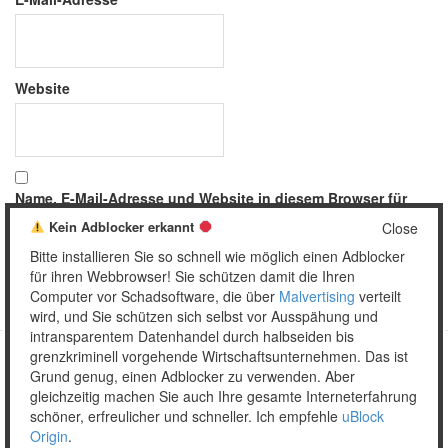
Website
Name, E-Mail-Adresse und Website in diesem Browser für
meinen nächsten Kommentar speichern.
Kein Adblocker erkannt
Close
Bitte installieren Sie so schnell wie möglich einen Adblocker
für ihren Webbrowser! Sie schützen damit die Ihren
Computer vor Schadsoftware, die über
Malvertising
verteilt
wird, und Sie schützen sich selbst vor Ausspähung und
intransparentem Datenhandel durch halbseiden bis
grenzkriminell vorgehende Wirtschaftsunternehmen. Das ist
Grund genug, einen Adblocker zu verwenden. Aber
Copyright © 2026 Unser täglich Spam.
gleichzeitig machen Sie auch Ihre gesamte Interneterfahrung
Mobile
WordPress Theme by themehall.com
schöner, erfreulicher und schneller. Ich empfehle
uBlock
Origin
.