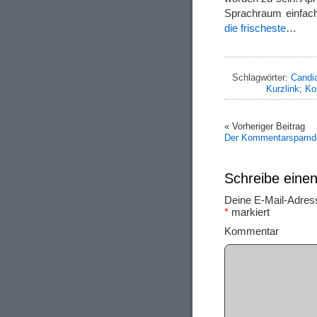
Sprachraum einfac
die frischeste
…
Schlagwörter:
Candi
Kurzlink
;
Ko
« Vorheriger Beitrag
Der Kommentarspamd
Schreibe ein
Deine E-Mail-Adresse
*
markiert
Ko