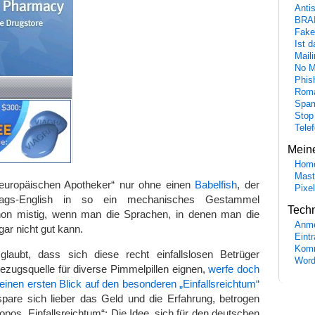
Anti
BRA
Fake
Ist 
Maili
No M
Phis
Roma
Spa
Stop
Tele
Mein
Hom
Mast
europäischen Apotheker“ nur ohne einen
Babelfish
, der
Pixe
lltags-English in so ein mechanisches Gestammel
Tech
hon mistig, wenn man die Sprachen, in denen man die
Anme
gar nicht gut kann.
Eint
Komm
aubt, dass sich diese recht einfallslosen Betrüger
Word
 Bezugsquelle für diverse Pimmelpillen eignen,
werfe doch
 einen ersten Blick auf den besonderen „Einfallsreichtum“
pare sich lieber das Geld und die Erfahrung, betrogen
opos „Einfallsreichtum“: Die Idee, sich für den deutschen