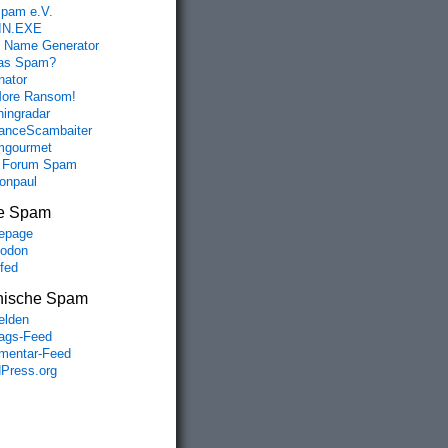
spam e.V.
IN.EXE
 Name Generator
das Spam?
nator
ore Ransom!
hingradar
nceScambaiter
mgourmet
 Forum Spam
fonpaul
e Spam
epage
odon
lfed
nische Spam
lden
rags-Feed
entar-Feed
Press.org