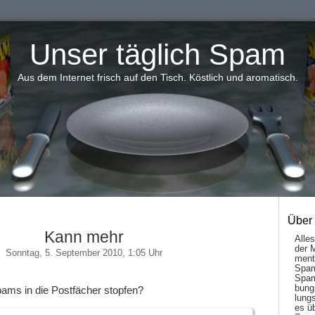
Unser täglich Spam
Aus dem Internet frisch auf den Tisch. Köstlich und aromatisch.
Über
Kann mehr
Alle
der 
Sonntag, 5. September 2010, 1:05 Uhr
men­t
Spam
Spam
bung
ms in die Postfächer stopfen?
lungs
es ü