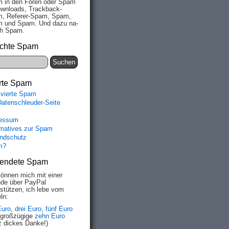
 in den Fo­ren oder Spam
wn­loads, Track­back-
, Re­fe­rer-Spam, Spam,
 und Spam. Und da­zu na­
ich Spam.
chte Spam
rte Spam
ivierte Spam
Datenschleuder-Seite
essum
rmatives zur Spam
ndschutz
m?
endete Spam
können mich mit einer
de über PayPal
rstützen, ich lebe vom
ln:
Euro
,
drei Euro
,
fünf Euro
 großzügige
zehn Euro
z dickes Danke!)