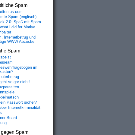
itliche Spam
bitten us.com
erste Spam (englisch)
fick 2.0: Spaß mit Spam
 what i did for Mariya
baiter
, Internetbetrug und
tige WWW Abzocke
ahe Spam
speist
auseam
eswehrfragebogen im
fkasten?
uterbetrug
geht so gar nicht!
nzparasiten
nnspiele
belmatsch
mein Passwort sicher?
ber Internetkriminalität
s
aner-Board
bung
s gegen Spam