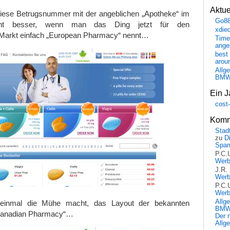
Aktu
iese Betrugsnummer mit der angeblichen „Apotheke“ im
Go8
icht besser, wenn man das Ding jetzt für den
xdie
Markt einfach „European Pharmacy“ nennt…
Time
ange
best 
arou
Allg
BM
Ein J
cost
Komm
Stadt
zu
D
Spa
P.C.
Wer
J.R.
Wer
P.C.
Wer
Allg
 einmal die Mühe macht, das Layout der bekannten
BMW 
Canadian Pharmacy“…
Der 
Allg