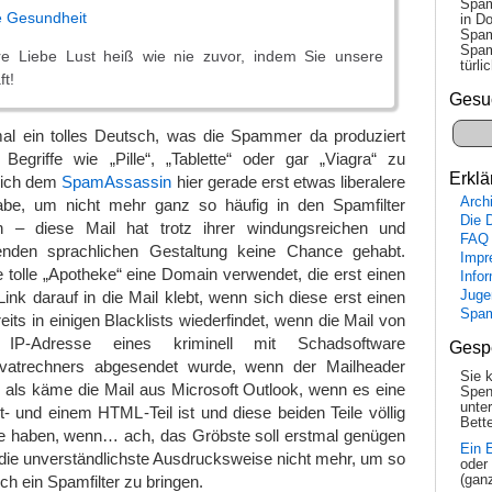
Spam
e Gesundheit
in Do
Spam
Spam
e Liebe Lust heiß wie nie zuvor, indem Sie unsere
tür­l
ft!
Gesu
mal ein tolles Deutsch, was die Spammer da produziert
egriffe wie „Pille“, „Tablette“ oder gar „Viagra“ zu
Erklä
 ich dem
SpamAssassin
hier gerade erst etwas liberalere
Arch
be, um nicht mehr ganz so häufig in den Spamfilter
Die 
 – diese Mail hat trotz ihrer windungsreichen und
FAQ
enden sprachlichen Gestaltung keine Chance gehabt.
Impr
tolle „Apotheke“ eine Domain verwendet, die erst einen
Info
Link darauf in die Mail klebt, wenn sich diese erst einen
Juge
Spa
its in einigen Blacklists wiederfindet, wenn die Mail von
IP-Adresse eines kriminell mit Schadsoftware
Gesp
atrechners abgesendet wurde, wenn der Mailheader
Sie 
, als käme die Mail aus Microsoft Outlook, wenn es eine
Spen
unte
- und einem HTML-Teil ist und diese beiden Teile völlig
Bette
te haben, wenn… ach, das Gröbste soll erstmal genügen
Ein 
ch die unverständlichste Ausdrucksweise nicht mehr, um so
oder
ch ein Spamfilter zu bringen.
(gan