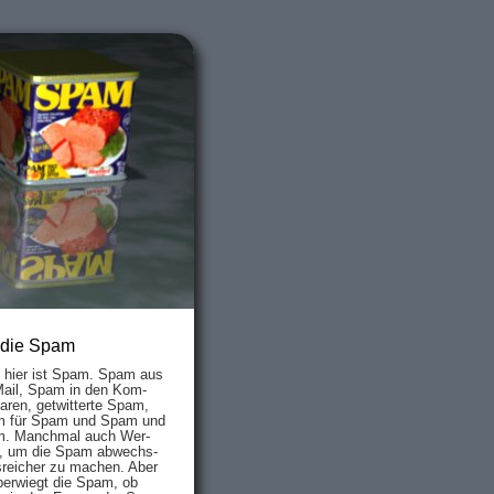
 die Spam
s hier ist Spam. Spam aus
Mail, Spam in den Kom­
aren, ge­twit­ter­te Spam,
 für Spam und Spam und
. Manch­mal auch Wer­
, um die Spam ab­wechs­
­reich­er zu mach­en. Aber
ber­wiegt die Spam, ob