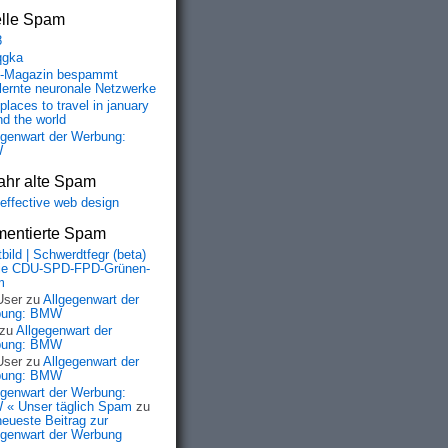
elle Spam
8
qgka
-Magazin bespammt
lernte neuronale Netzwerke
places to travel in january
nd the world
egenwart der Werbung:
W
ahr alte Spam
-effective web design
entierte Spam
bild | Schwerdtfegr (beta)
ie CDU-SPD-FPD-Grünen-
m
User
zu
Allgegenwart der
bung: BMW
zu
Allgegenwart der
bung: BMW
User
zu
Allgegenwart der
bung: BMW
egenwart der Werbung:
« Unser täglich Spam
zu
neueste Beitrag zur
egenwart der Werbung