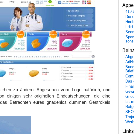
Appet
419.
Die 
Hirn
I did
Scam
Spam
sons
Bein
Abge
AdN
Bund
Brie
Comp
Das 
Fina
schen zu ändern. Abgesehen vom Logo natürlich, und
Gewi
 einigen sehr originellen Eindeutschungen, die eine
Gnob
in das Betrachten eures gnadenlos dummen Gestrokels
Ist 
Ratge
SEO
Troj
Wer
Link