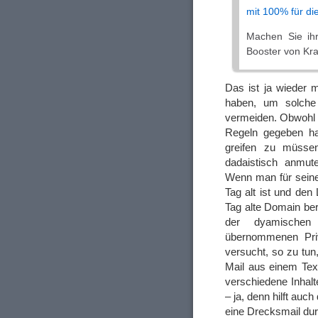
mit 100% für di
Machen Sie ihr
Booster von Kra
Das ist ja wieder 
haben, um solche B
vermeiden. Obwohl
Regeln gegeben ha
greifen zu müssen
dadaistisch anmut
Wenn man für seine 
Tag alt ist und den 
Tag alte Domain bere
der dyamischen 
übernommenen Priv
versucht, so zu tun
Mail aus einem Text
verschiedene Inhal
– ja, denn hilft au
eine Drecksmail dur