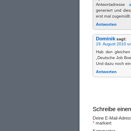
Antwortadresse
a
generiert und die
erst mal zugemüll
Antworten
Dominik
sagt:
19. August 2010 u
Hab den gleichen
„Deutsche Job Bo
Und dazu noch ei
Antworten
Schreibe ein
Deine E-Mail-Adresse
*
markiert
Ko