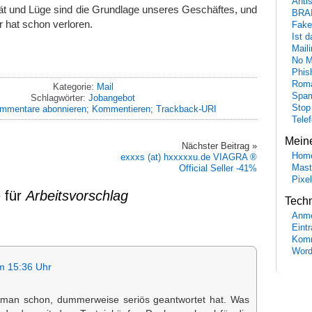
Anti
ät und Lüge sind die Grundlage unseres Geschäftes, und
BRA
r hat schon verloren.
Fake
Ist 
Maili
No M
Phis
Roma
Kategorie:
Mail
Spa
Schlagwörter:
Jobangebot
Stop
mmentare abonnieren
;
Kommentieren
;
Trackback-URI
Tele
Mein
Nächster Beitrag »
Hom
exxxs (at) hxxxxxu.de VIAGRA ®
Mast
Official Seller -41%
Pixe
 für
Arbeitsvorschlag
Tech
Anme
Eint
Komm
Word
m 15:36 Uhr
 man schon, dummerweise seriös geantwortet hat. Was