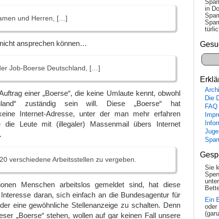
Spam
in Do
Spam
amen und Herren, […]
Spam
tür­l
 nicht ansprechen können…
Gesu
der Job-Boerse Deutschland, […]
Erklä
Arch
uftrag einer „Boerse“, die keine Umlaute kennt, obwohl
Die 
hland“ zuständig sein will. Diese „Boerse“ hat
FAQ
 keine Internet-Adresse, unter der man mehr erfahren
Impr
Info
 die Leute mit (illegaler) Massenmail übers Internet
Juge
.
Spa
Gesp
20 verschiedene Arbeitsstellen zu vergeben.
Sie 
Spen
unte
lionen Menschen arbeitslos gemeldet sind, hat diese
Bette
Interesse daran, sich einfach an die Bundesagentur für
Ein 
der eine gewöhnliche Stellenanzeige zu schalten. Denn
oder
(gan
dieser „Boerse“ stehen, wollen auf gar keinen Fall unsere