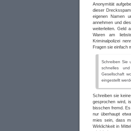
Anonymität aufgebe
dieser Drecksspam 
eigenen Namen un
annehmen und diese
weiterleiten. Gel
Waren am liebste
Kriminalpolizei ne
Fragen sie einfach
Schreiben Sie 
schnelles und
Gesellschaft w
eingestellt wer
Schreiben sie kein
gesprochen wird, i
bisschen fremd. Es i
nur überhaupt etwa
mies sein, dass m
Wirklichkeit in Mit