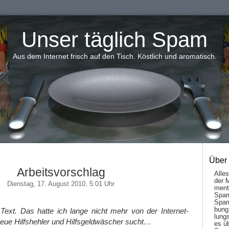
Unser täglich Spam
Aus dem Internet frisch auf den Tisch. Köstlich und aromatisch.
Über
Arbeitsvorschlag
Alle
der 
Dienstag, 17. August 2010, 5:01 Uhr
men­t
Spam
Spam
bung
Text. Das hatte ich lange nicht mehr von der Internet-
lungs
 neue Hilfshehler und Hilfsgeldwäscher sucht…
es ü