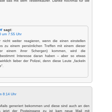
erade das mit dem Testeinkäufer. Danke nochmal für die
er
sagt:
0 um 7:55 Uhr
nicht weiter reagieren, wenn die einen einstellen
 es zu einem persönlichen Treffen mit einem dieser
der einem ihrer Schergen) kommen, wird die
ei bestimmt Interesse daran haben – aber so etwas
irklich lieber der Polizei, denn diese Leute „fackeln
e“.
m 8:14 Uhr
Mails generiert bekommen und diese sind auch an den
 jetzt der Posteingang zu ist kam neue Mail mit