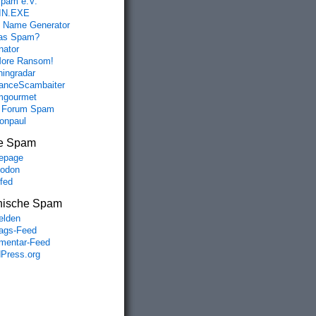
spam e.V.
IN.EXE
 Name Generator
das Spam?
nator
ore Ransom!
hingradar
nceScambaiter
mgourmet
 Forum Spam
fonpaul
e Spam
epage
odon
lfed
nische Spam
lden
rags-Feed
entar-Feed
Press.org