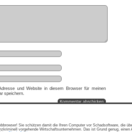
Adresse und Website in diesem Browser für meinen
r speichern.
Ein genussvolles Blog von
Elias Schwerdtfeger
(
Lizenz
,
Datenschutzerklärun
 Webbrowser! Sie schützen damit die Ihren Computer vor Schadsoftware, die üb
Beiträge (RSS)
und
Kommentare (RSS)
.
zkriminell vorgehende Wirtschaftsunternehmen. Das ist Grund genug, einen A