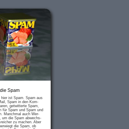
 die Spam
s hier ist Spam. Spam aus
Mail, Spam in den Kom­
aren, ge­twit­ter­te Spam,
 für Spam und Spam und
. Manch­mal auch Wer­
, um die Spam ab­wechs­
­reich­er zu mach­en. Aber
ber­wiegt die Spam, ob