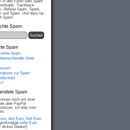
 in den Fo­ren oder Spam
wn­loads, Track­back-
, Re­fe­rer-Spam, Spam,
 und Spam. Und da­zu na­
ich Spam.
chte Spam
rte Spam
ivierte Spam
Datenschleuder-Seite
essum
rmatives zur Spam
ndschutz
m?
endete Spam
können mich mit einer
de über PayPal
rstützen, ich lebe vom
ln:
Euro
,
drei Euro
,
fünf Euro
 großzügige
zehn Euro
z dickes Danke!)