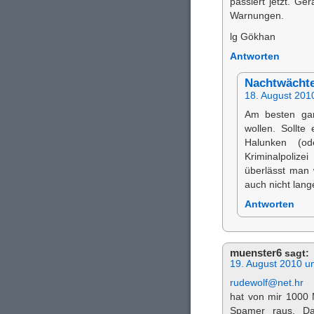
passiert jetzt. G
Warnungen.
lg Gökhan
Antworten
Nachtwächt
18. August 201
Am besten gar 
wollen. Sollte
Halunken (o
Kriminalpoliz
überlässt man w
auch nicht lang
Antworten
muenster6
sagt:
19. August 2010 u
rudewolf@net.hr
hat von mir 1000 
Spamer raus. Da