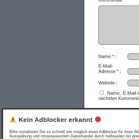
Name
*
E-Mail-
Adresse
*
Website
Name, E-Mail-
nächsten Kommenta
Kein Adblocker erkannt
Bitte installieren Sie so schnell wie möglich einen Adblocker für ihren
Ausspähung und intransparentem Datenhandel durch halbseiden bis gren