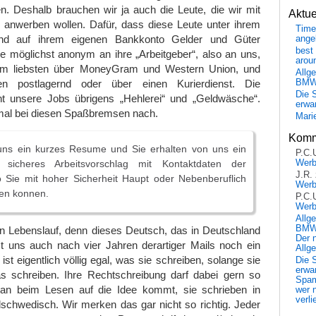
n. Deshalb brauchen wir ja auch die Leute, die wir mit
Aktu
anwerben wollen. Dafür, dass diese Leute unter ihrem
Time
d auf ihrem eigenen Bankkonto Gelder und Güter
ange
best 
 möglichst anonym an ihre „Arbeitgeber“, also an uns,
arou
d am liebsten über MoneyGram und Western Union, und
Allg
BM
n postlagernd oder über einen Kurierdienst. Die
Die 
nnt unsere Jobs übrigens „Hehlerei“ und „Geldwäsche“.
erwar
 mal bei diesen Spaßbremsen nach.
Mari
Komm
uns ein kurzes Resume und Sie erhalten von uns ein
P.C.
Wer
 sicheres Arbeitsvorschlag mit Kontaktdaten der
J.R.
o Sie mit hoher Sicherheit Haupt oder Nebenberuflich
Wer
den konnen.
P.C.
Wer
Allg
BMW 
en Lebenslauf, denn dieses Deutsch, das in Deutschland
Der 
st uns auch nach vier Jahren derartiger Mails noch ein
Allg
st eigentlich völlig egal, was sie schreiben, solange sie
Die 
erwar
s schreiben. Ihre Rechtschreibung darf dabei gern so
Spa
an beim Lesen auf die Idee kommt, sie schrieben in
wer n
verli
telschwedisch. Wir merken das gar nicht so richtig. Jeder