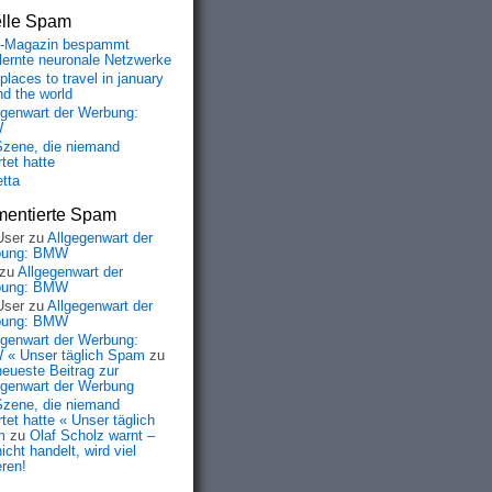
elle Spam
-Magazin bespammt
lernte neuronale Netzwerke
places to travel in january
nd the world
egenwart der Werbung:
W
Szene, die niemand
tet hatte
etta
entierte Spam
User
zu
Allgegenwart der
bung: BMW
zu
Allgegenwart der
bung: BMW
User
zu
Allgegenwart der
bung: BMW
egenwart der Werbung:
« Unser täglich Spam
zu
neueste Beitrag zur
egenwart der Werbung
Szene, die niemand
tet hatte « Unser täglich
m
zu
Olaf Scholz warnt –
icht handelt, wird viel
eren!