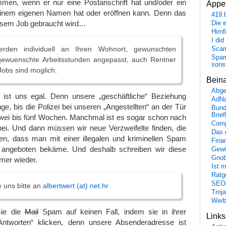
men, wenn er nur eine Postanschrift hat und/oder ein
Appet
inem eigenen Namen hat oder eröffnen kann. Denn das
419.
diesem Job gebraucht wird…
Die 
Hirn
I did
erden individuell an Ihren Wohnort, gewunschten
Scam
Spam
gewuenschte Arbeitsstunden angepasst, auch Rentner
sons
obs sind moglich.
Bein
Abge
ist uns egal. Denn unsere „geschäftliche“ Beziehung
AdN
ge, bis die Polizei bei unseren „Angestellten“ an der Tür
Bund
Brie
 zwei bis fünf Wochen. Manchmal ist es sogar schon nach
Comp
bei. Und dann müssen wir neue Verzweifelte finden, die
Das 
ben, dass man mit einer illegalen und kriminellen Spam
Fina
t angeboten bekäme. Und deshalb schreiben wir diese
Gewi
Gnob
mer wieder.
Ist 
Ratge
SEO
e uns bitte an
albertwert (at) net.hr
Troj
Wer
sie die
Mail
Spam auf keinen Fall, indem sie in ihrer
Link
Antworten“ klicken, denn unsere Absenderadresse ist