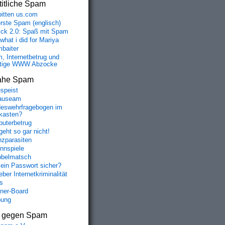
itliche Spam
bitten us.com
erste Spam (englisch)
fick 2.0: Spaß mit Spam
 what i did for Mariya
baiter
, Internetbetrug und
tige WWW Abzocke
ahe Spam
speist
auseam
eswehrfragebogen im
fkasten?
uterbetrug
geht so gar nicht!
nzparasiten
nnspiele
belmatsch
mein Passwort sicher?
ber Internetkriminalität
s
aner-Board
bung
s gegen Spam