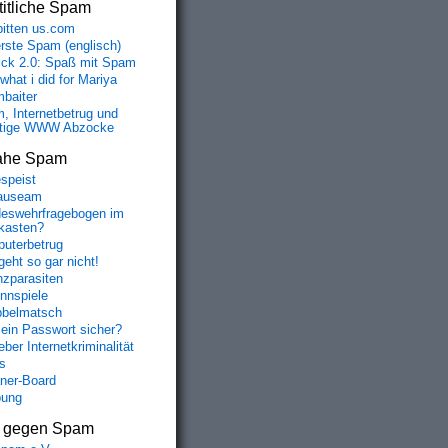
itliche Spam
bitten us.com
erste Spam (englisch)
fick 2.0: Spaß mit Spam
 what i did for Mariya
baiter
, Internetbetrug und
tige WWW Abzocke
ahe Spam
speist
auseam
eswehrfragebogen im
fkasten?
uterbetrug
geht so gar nicht!
nzparasiten
nnspiele
belmatsch
mein Passwort sicher?
ber Internetkriminalität
s
aner-Board
bung
s gegen Spam