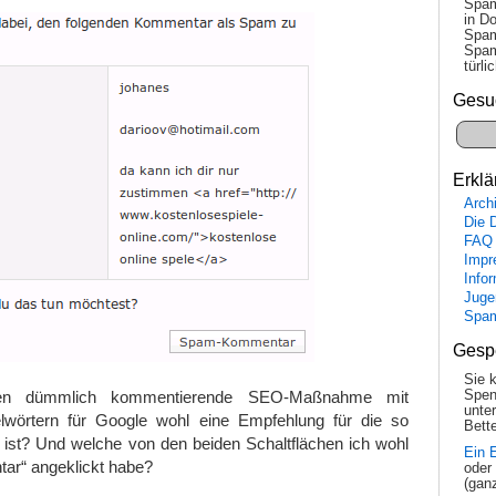
Spam
in Do
Spam
Spam
tür­l
Gesu
Erklä
Arch
Die 
FAQ
Impr
Info
Juge
Spa
Gesp
Sie 
en dümmlich kommentierende SEO-Maßnahme mit
Spen
unte
elwörtern für Google wohl eine Empfehlung für die so
Bette
ist? Und welche von den beiden Schaltflächen ich wohl
Ein 
tar“ angeklickt habe?
oder
(gan