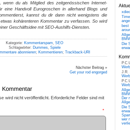
, wenn du als Mitglied des zeitgenössischen Internet-
Aktu
ür eine Handvoll Eurogroschen in allerhand Blogs und
xdie
mmentierst, kannst du dir dann nicht wenigstens die
Time
 etwas kohärenteren Kommentar zu verfassen. So wird
ange
best 
einer Geschäftsidee mit SEO-Aushilfs-Diensten.
arou
Allg
BM
Kategorie:
Kommentarspam
,
SEO
Die 
Schlagwörter:
Dummes
,
Spiele
erwar
mmentare abonnieren
;
Kommentieren
;
Trackback-URI
Komm
P.C.
Wer
Nächster Beitrag »
Get your rod engorged
J.R.
Wer
P.C.
Wer
en Kommentar
Allg
BMW 
 wird nicht veröffentlicht.
Erforderliche Felder sind mit
Der 
Allg
Die 
mmentar
*
erwar
Spa
wer n
verli