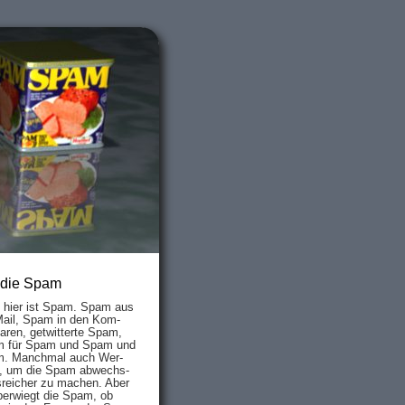
 die Spam
s hier ist Spam. Spam aus
Mail, Spam in den Kom­
aren, ge­twit­ter­te Spam,
 für Spam und Spam und
. Manch­mal auch Wer­
, um die Spam ab­wechs­
­reich­er zu mach­en. Aber
ber­wiegt die Spam, ob