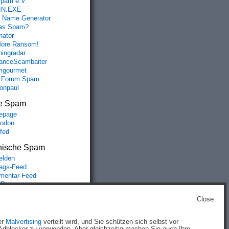
spam e.V.
IN.EXE
 Name Generator
das Spam?
nator
ore Ransom!
hingradar
nceScambaiter
mgourmet
 Forum Spam
fonpaul
e Spam
epage
odon
lfed
nische Spam
lden
rags-Feed
entar-Feed
Press.org
Close
g
)
er
Malvertising
verteilt wird, und Sie schützen sich selbst vor