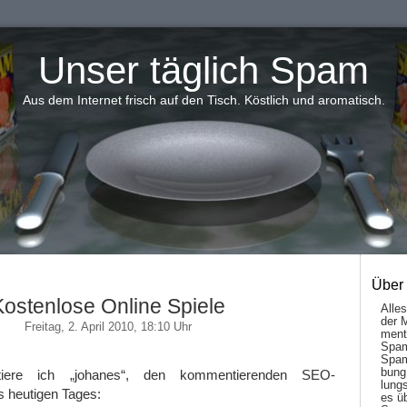
Unser täglich Spam
Aus dem Internet frisch auf den Tisch. Köstlich und aromatisch.
Über
Kostenlose Online Spiele
Alle
der 
Freitag, 2. April 2010, 18:10 Uhr
men­t
Spam
Spam
bung
tiere ich „johanes“, den kommentierenden SEO-
lungs
heutigen Tages:
es ü