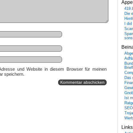
Appet
419.
Die 
Hirn
I did
Scam
Spam
sons
Bein
Abge
AdN
Bund
Brie
Adresse und Website in diesem Browser für meinen
Comp
r speichern.
Das 
Fina
Gewi
Gnob
Ist 
Ratge
SEO
Troj
Wer
Link