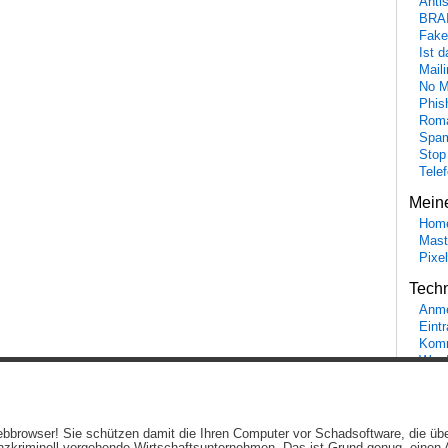
Anti
BRA
Fake
Ist 
Maili
No M
Phis
Roma
Spa
Stop
Tele
Mein
Hom
Mast
Pixe
Tech
Anme
Eint
Komm
Word
Ein genussvolles Blog von
Elias Schwerdtfeger
(
Lizenz
,
Datenschutzerklärun
 Webbrowser! Sie schützen damit die Ihren Computer vor Schadsoftware, die üb
Beiträge (RSS)
und
Kommentare (RSS)
.