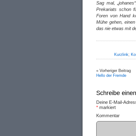
Sag mal, „johanes“
Prekariats schon f
Foren von Hand ko
Mühe gehen, einen
das nie etwas mit d
Kurzlink
;
Ko
« Vorheriger Beitrag
Hello der Fremde
Schreibe ein
Deine E-Mail-Adresse
*
markiert
Ko