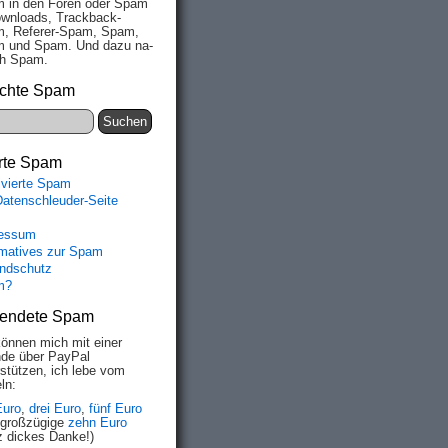
 in den Fo­ren oder Spam
wn­loads, Track­back-
, Re­fe­rer-Spam, Spam,
 und Spam. Und da­zu na­
ich Spam.
chte Spam
rte Spam
ivierte Spam
Datenschleuder-Seite
essum
rmatives zur Spam
ndschutz
m?
endete Spam
können mich mit einer
de über PayPal
rstützen, ich lebe vom
ln:
Euro
,
drei Euro
,
fünf Euro
 großzügige
zehn Euro
z dickes Danke!)