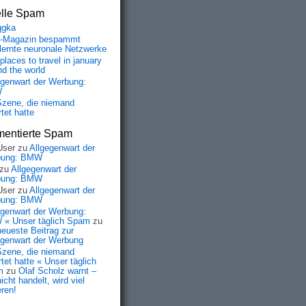
elle Spam
qgka
-Magazin bespammt
lernte neuronale Netzwerke
places to travel in january
nd the world
egenwart der Werbung:
W
Szene, die niemand
tet hatte
entierte Spam
User
zu
Allgegenwart der
bung: BMW
zu
Allgegenwart der
bung: BMW
User
zu
Allgegenwart der
bung: BMW
egenwart der Werbung:
« Unser täglich Spam
zu
neueste Beitrag zur
egenwart der Werbung
Szene, die niemand
tet hatte « Unser täglich
m
zu
Olaf Scholz warnt –
icht handelt, wird viel
eren!