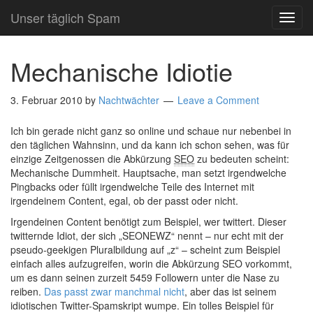
Unser täglich Spam
TOG
NAVI
Mechanische Idiotie
3. Februar 2010
by
Nachtwächter
Leave a Comment
Ich bin gerade nicht ganz so online und schaue nur nebenbei in
den täglichen Wahnsinn, und da kann ich schon sehen, was für
einzige Zeitgenossen die Abkürzung
SEO
zu bedeuten scheint:
Mechanische Dummheit. Hauptsache, man setzt irgendwelche
Pingbacks oder füllt irgendwelche Teile des Internet mit
irgendeinem Content, egal, ob der passt oder nicht.
Irgendeinen Content benötigt zum Beispiel, wer twittert. Dieser
twitternde Idiot, der sich „SEONEWZ“ nennt – nur echt mit der
pseudo-geekigen Pluralbildung auf „z“ – scheint zum Beispiel
einfach alles aufzugreifen, worin die Abkürzung SEO vorkommt,
um es dann seinen zurzeit 5459 Followern unter die Nase zu
reiben.
Das passt zwar manchmal nicht
, aber das ist seinem
idiotischen Twitter-Spamskript wumpe. Ein tolles Beispiel für