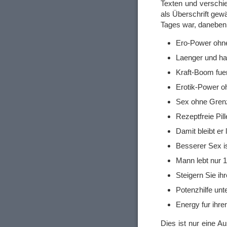
Texten und verschie
als Überschrift gew
Tages war, daneben 
Ero-Power ohn
Laenger und hae
Kraft-Boom fu
Erotik-Power 
Sex ohne Gren
Rezeptfreie Pill
Damit bleibt er 
Besserer Sex is
Mann lebt nur 1
Steigern Sie ih
Potenzhilfe unt
Energy fur ihr
Dies ist nur eine A