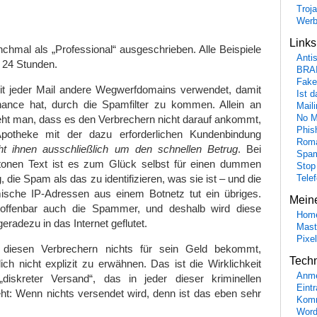
Troj
Wer
Link
chmal als „Professional“ ausgeschrieben. Alle Beispiele
Anti
n 24 Stunden.
BRA
Fake
it jeder Mail andere Wegwerfdomains verwendet, damit
Ist 
ance hat, durch die Spamfilter zu kommen. Allein an
Maili
sieht man, dass es den Verbrechern nicht darauf ankommt,
No M
Phis
 Apotheke mit der dazu erforderlichen Kundenbindung
Roma
ht ihnen ausschließlich um den schnellen Betrug
. Bei
Spa
tonen Text ist es zum Glück selbst für einen dummen
Stop
g, die Spam als das zu identifizieren, was sie ist – und die
Tele
sche IP-Adressen aus einem Botnetz tut ein übriges.
Mein
ffenbar auch die Spammer, und deshalb wird diese
Hom
eradezu in das Internet geflutet.
Mast
Pixe
diesen Verbrechern nichts für sein Geld bekommt,
Tech
lich nicht explizit zu erwähnen. Das ist die Wirklichkeit
Anme
diskreter Versand“, das in jeder dieser kriminellen
Eint
ht: Wenn nichts versendet wird, denn ist das eben sehr
Komm
Word