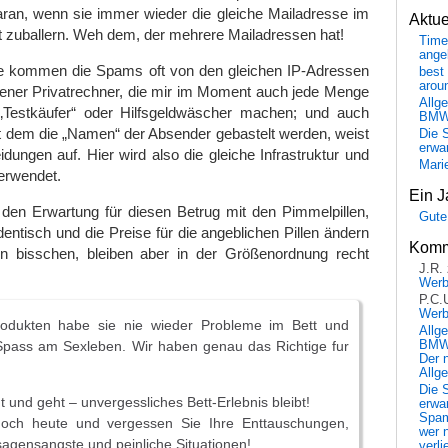
aran, wenn sie immer wieder die gleiche Mailadresse im
Aktu
kt zuballern. Weh dem, der mehrere Mailadressen hat!
Time
ange
e kommen die Spams oft von den gleichen IP-Adressen
best 
arou
ener Privatrechner, die mir im Moment auch jede Menge
Allg
„Testkäufer“ oder Hilfsgeldwäscher machen; und auch
BM
t dem die „Namen“ der Absender gebastelt werden, weist
Die 
erwar
ungen auf. Hier wird also die gleiche Infrastruktur und
Mari
verwendet.
Ein J
 den Erwartung für diesen Betrug mit den Pimmelpillen,
Gute
dentisch und die Preise für die angeblichen Pillen ändern
Komm
ein bisschen, bleiben aber in der Größenordnung recht
J.R.
Wer
P.C.
Wer
rodukten habe sie nie wieder Probleme im Bett und
Allg
BMW 
Spass am Sexleben. Wir haben genau das Richtige fur
Der 
Allg
Die 
und geht – unvergessliches Bett-Erlebnis bleibt!
erwar
Spa
noch heute und vergessen Sie Ihre Enttauschungen,
wer n
agensangste und peinliche Situationen!
verli