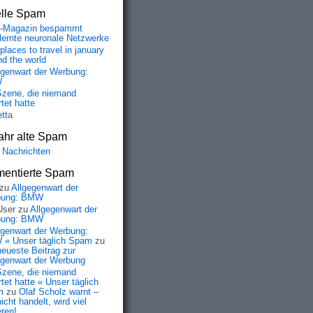
elle Spam
-Magazin bespammt
lernte neuronale Netzwerke
places to travel in january
nd the world
egenwart der Werbung:
W
Szene, die niemand
tet hatte
etta
ahr alte Spam
 Nachrichten
entierte Spam
zu
Allgegenwart der
bung: BMW
User
zu
Allgegenwart der
bung: BMW
egenwart der Werbung:
« Unser täglich Spam
zu
neueste Beitrag zur
egenwart der Werbung
Szene, die niemand
tet hatte « Unser täglich
m
zu
Olaf Scholz warnt –
icht handelt, wird viel
eren!