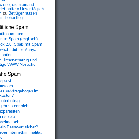
Szene, die niemand
tet hatte « Unser täglich
m
zu
Betrüger nutzen
oin-Höhenflug
itliche Spam
bitten us.com
erste Spam (englisch)
fick 2.0: Spaß mit Spam
 what i did for Mariya
baiter
, Internetbetrug und
tige WWW Abzocke
ahe Spam
speist
auseam
eswehrfragebogen im
fkasten?
uterbetrug
geht so gar nicht!
nzparasiten
nnspiele
belmatsch
mein Passwort sicher?
ber Internetkriminalität
s