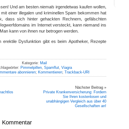
ssen! Und am besten
niemals
irgendetwas kaufen wollen,
 mit einer illegalen und kriminellen Spam bekommen hat
, dass sich hinter gehackten Rechnern, gefälschten
egwerfdomains im Internet versteckt, kann niemand ins
an kann von ihnen nur betrogen werden.
erektile Dysfunktion gibt es beim Apotheker, Rezepte
Kategorie:
Mail
chlagwörter:
Pimmelpillen
,
Spamflut
,
Viagra
mmentare abonnieren
;
Kommentieren
;
Trackback-URI
Nächster Beitrag »
machtlos
Private Krankenversicherung: Fordern
Sie Ihren kostenlosen und
unabhängigen Vergleich aus über 40
Gesellschaften an!
en Kommentar