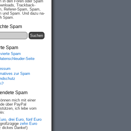
 in den Fo­ren oder Spam
wn­loads, Track­back-
, Re­fe­rer-Spam, Spam,
 und Spam. Und da­zu na­
ich Spam.
chte Spam
rte Spam
ivierte Spam
Datenschleuder-Seite
essum
rmatives zur Spam
ndschutz
m?
endete Spam
können mich mit einer
de über PayPal
rstützen, ich lebe vom
ln:
Euro
,
drei Euro
,
fünf Euro
 großzügige
zehn Euro
z dickes Danke!)