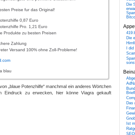
Die 
erwar
esten Preise fur das Original!
Spa
Bitc
Potenzhilfe 0,87 Euro
Appet
otenzhilfe Pro. 1,21 Euro
e Produkte zu besten Preisen
419.
Die 
ichere Zahlung
Hirn
I did
kreter Versand 100% ohne Zoll-Probleme!
Scam
Spam
nd.com
sons
da blau
Bein
Abge
AdN
 von „blaue Potenzhilfe“ manchmal ein anderes Wörtchen
Bund
 Eindruck zu erwecken, hier könne Viagra gekauft
Brie
Comp
Das 
Fina
Gewi
Gnob
Ist 
Ratge
SEO