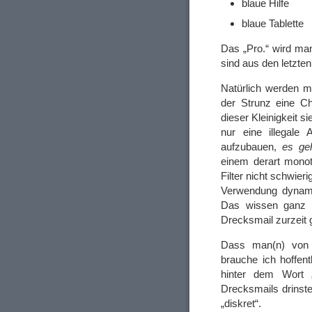
blaue Hilfe
blaue Tablette
Das „Pro.“ wird man
sind aus den letzte
Natürlich werden m
der Strunz eine Ch
dieser Kleinigkeit 
nur eine illegale
aufzubauen,
es ge
einem derart mono
Filter nicht schwieri
Verwendung dynami
Das wissen ganz o
Drecksmail zurzeit g
Dass man(n) von 
brauche ich hoffent
hinter dem Wort „
Drecksmails drinste
„diskret“.