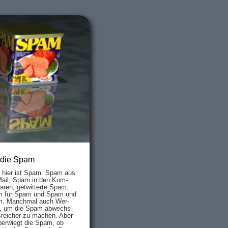
 die Spam
s hier ist Spam. Spam aus
Mail, Spam in den Kom­
aren, ge­twit­ter­te Spam,
 für Spam und Spam und
. Manch­mal auch Wer­
, um die Spam ab­wechs­
­reich­er zu mach­en. Aber
ber­wiegt die Spam, ob