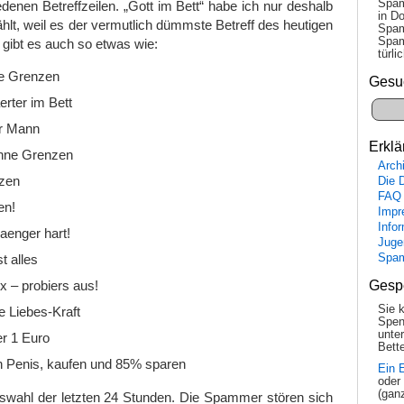
Spam
denen Betreffzeilen. „Gott im Bett“ habe ich nur deshalb
in Do
ählt, weil es der vermutlich dümmste Betreff des heutigen
Spam
Spam
gibt es auch so etwas wie:
tür­l
e Grenzen
Gesu
rter im Bett
er Mann
Erklä
ohne Grenzen
Arch
zen
Die 
FAQ
en!
Impr
Info
laenger hart!
Juge
Spa
t alles
Gesp
x – probiers aus!
Sie 
re Liebes-Kraft
Spen
unte
er 1 Euro
Bette
en Penis, kaufen und 85% sparen
Ein 
oder
(gan
uswahl der letzten 24 Stunden. Die Spammer stören sich