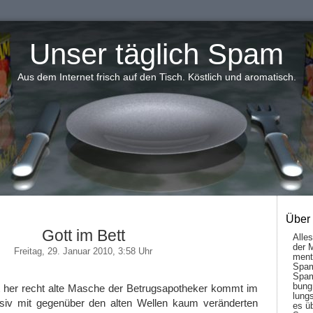
Unser täglich Spam
Aus dem Internet frisch auf den Tisch. Köstlich und aromatisch.
Über
Gott im Bett
Alle
der 
Freitag, 29. Januar 2010, 3:58 Uhr
men­t
Spam
Spam
bung
her recht alte Masche der Betrugsapotheker kommt im
lungs
iv mit gegenüber den alten Wellen kaum veränderten
es ü