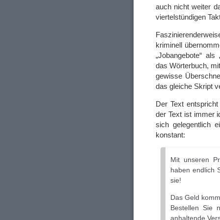
auch nicht weiter d
viertelstündigen Ta
Faszinierenderweis
kriminell übernomm
„Jobangebote“ als 
das Wörterbuch, mi
gewisse Überschneid
das gleiche Skript 
Der Text entspricht
der Text ist immer i
sich gelegentlich 
konstant:
Mit unseren P
haben endlich 
sie!
Das Geld kommt 
Bestellen Sie 
anhaltende Vers