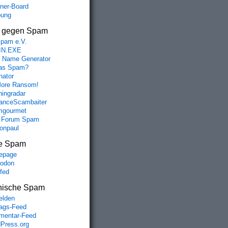
aner-Board
bung
s gegen Spam
spam e.V.
IN.EXE
 Name Generator
das Spam?
nator
ore Ransom!
hingradar
nceScambaiter
mgourmet
 Forum Spam
fonpaul
e Spam
epage
odon
lfed
nische Spam
lden
rags-Feed
entar-Feed
Press.org