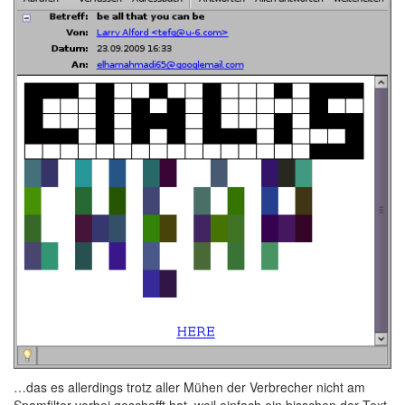
…das es allerdings trotz aller Mühen der Verbrecher nicht am
Spamfilter vorbei geschafft hat, weil einfach ein bisschen der Text