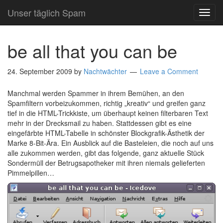
Unser täglich Spam
TOG
NAVI
be all that you can be
24. September 2009
by
Nachtwächter
Leave a Comment
Manchmal werden Spammer in ihrem Bemühen, an den
Spamfiltern vorbeizukommen, richtig „kreativ“ und greifen ganz
tief in die HTML-Trickkiste, um überhaupt keinen filterbaren Text
mehr in der Drecksmail zu haben. Stattdessen gibt es eine
eingefärbte HTML-Tabelle in schönster Blockgrafik-Ästhetik der
Marke 8-Bit-Ära. Ein Ausblick auf die Basteleien, die noch auf uns
alle zukommen werden, gibt das folgende, ganz aktuelle Stück
Sondermüll der Betrugsapotheker mit ihren niemals gelieferten
Pimmelpillen…