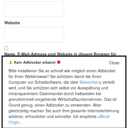
Website
Name, E-Mail-Adresse und Website in diesem Browser für
meinen nächsten Kommentar speichern.
Kein Adblocker erkannt
Close
Bitte installieren Sie so schnell wie möglich einen Adblocker
für ihren Webbrowser! Sie schützen damit die Ihren
Computer vor Schadsoftware, die über
Malvertising
verteilt
wird, und Sie schützen sich selbst vor Ausspähung und
intransparentem Datenhandel durch halbseiden bis
grenzkriminell vorgehende Wirtschaftsunternehmen. Das ist
Grund genug, einen Adblocker zu verwenden. Aber
Copyright © 2026 Unser täglich Spam.
gleichzeitig machen Sie auch Ihre gesamte Interneterfahrung
Mobile
WordPress Theme by themehall.com
schöner, erfreulicher und schneller. Ich empfehle
uBlock
Origin
.