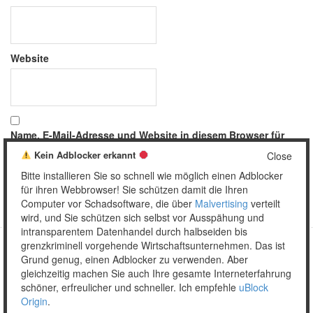
Website
Name, E-Mail-Adresse und Website in diesem Browser für
meinen nächsten Kommentar speichern.
Kein Adblocker erkannt
Close
Bitte installieren Sie so schnell wie möglich einen Adblocker
für ihren Webbrowser! Sie schützen damit die Ihren
Computer vor Schadsoftware, die über
Malvertising
verteilt
wird, und Sie schützen sich selbst vor Ausspähung und
intransparentem Datenhandel durch halbseiden bis
grenzkriminell vorgehende Wirtschaftsunternehmen. Das ist
Grund genug, einen Adblocker zu verwenden. Aber
Copyright © 2026 Unser täglich Spam.
gleichzeitig machen Sie auch Ihre gesamte Interneterfahrung
Mobile
WordPress Theme by themehall.com
schöner, erfreulicher und schneller. Ich empfehle
uBlock
Origin
.