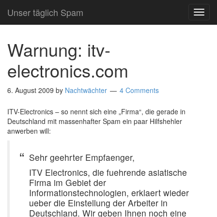
Unser täglich Spam
TOG
NAVI
Warnung: itv-
electronics.com
6. August 2009
by
Nachtwächter
4 Comments
ITV-Electronics – so nennt sich eine „Firma“, die gerade in
Deutschland mit massenhafter Spam ein paar Hilfshehler
anwerben will:
Sehr geehrter Empfaenger,
ITV Electronics, die fuehrende asiatische
Firma im Gebiet der
Informationstechnologien, erklaert wieder
ueber die Einstellung der Arbeiter in
Deutschland. Wir geben Ihnen noch eine