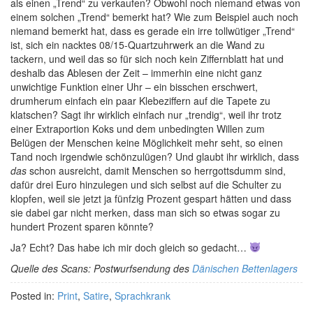
als einen „Trend“ zu verkaufen? Obwohl noch niemand etwas von
einem solchen „Trend“ bemerkt hat? Wie zum Beispiel auch noch
niemand bemerkt hat, dass es gerade ein irre tollwütiger „Trend“
ist, sich ein nacktes 08/15-Quartzuhrwerk an die Wand zu
tackern, und weil das so für sich noch kein Ziffernblatt hat und
deshalb das Ablesen der Zeit – immerhin eine nicht ganz
unwichtige Funktion einer Uhr – ein bisschen erschwert,
drumherum einfach ein paar Klebeziffern auf die Tapete zu
klatschen? Sagt ihr wirklich einfach nur „trendig“, weil ihr trotz
einer Extraportion Koks und dem unbedingten Willen zum
Belügen der Menschen keine Möglichkeit mehr seht, so einen
Tand noch irgendwie schönzulügen? Und glaubt ihr wirklich, dass
das
schon ausreicht, damit Menschen so herrgottsdumm sind,
dafür drei Euro hinzulegen und sich selbst auf die Schulter zu
klopfen, weil sie jetzt ja fünfzig Prozent gespart hätten und dass
sie dabei gar nicht merken, dass man sich so etwas sogar zu
hundert Prozent sparen könnte?
Ja? Echt? Das habe ich mir doch gleich so gedacht…
Quelle des Scans: Postwurfsendung des
Dänischen Bettenlagers
Posted in:
Print
,
Satire
,
Sprachkrank