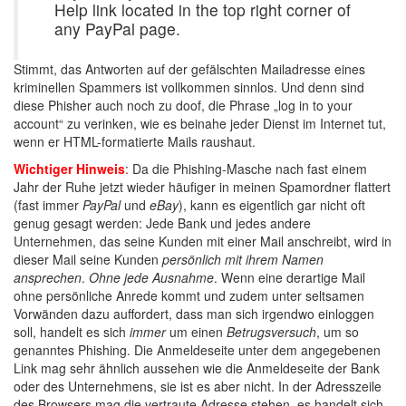
Help link located in the top right corner of
any PayPal page.
Stimmt, das Antworten auf der gefälschten Mailadresse eines
kriminellen Spammers ist vollkommen sinnlos. Und denn sind
diese Phisher auch noch zu doof, die Phrase „log in to your
account“ zu verinken, wie es beinahe jeder Dienst im Internet tut,
wenn er HTML-formatierte Mails raushaut.
Wichtiger Hinweis
: Da die Phishing-Masche nach fast einem
Jahr der Ruhe jetzt wieder häufiger in meinen Spamordner flattert
(fast immer
PayPal
und
eBay
), kann es eigentlich gar nicht oft
genug gesagt werden: Jede Bank und jedes andere
Unternehmen, das seine Kunden mit einer Mail anschreibt, wird in
dieser Mail seine Kunden
persönlich mit ihrem Namen
ansprechen
.
Ohne jede Ausnahme
. Wenn eine derartige Mail
ohne persönliche Anrede kommt und zudem unter seltsamen
Vorwänden dazu auffordert, dass man sich irgendwo einloggen
soll, handelt es sich
immer
um einen
Betrugsversuch
, um so
genanntes Phishing. Die Anmeldeseite unter dem angegebenen
Link mag sehr ähnlich aussehen wie die Anmeldeseite der Bank
oder des Unternehmens, sie ist es aber nicht. In der Adresszeile
des Browsers mag die vertraute Adresse stehen, es handelt sich