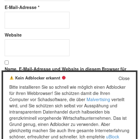
E-Mail-Adresse
*
Website
Name, E-Mail-Adresse und Website in diesem Browser für
meinen nächsten Kommentar speichern.
Kein Adblocker erkannt
Close
Bitte installieren Sie so schnell wie möglich einen Adblocker
für ihren Webbrowser! Sie schützen damit die Ihren
Computer vor Schadsoftware, die über
Malvertising
verteilt
wird, und Sie schützen sich selbst vor Ausspähung und
intransparentem Datenhandel durch halbseiden bis
grenzkriminell vorgehende Wirtschaftsunternehmen. Das ist
Grund genug, einen Adblocker zu verwenden. Aber
Copyright © 2026 Unser täglich Spam.
gleichzeitig machen Sie auch Ihre gesamte Interneterfahrung
Mobile
WordPress Theme by themehall.com
schöner, erfreulicher und schneller. Ich empfehle
uBlock