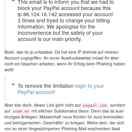
This email is to inform you that we had to
block your PayPal account because this
ip 86.124.16.142 accessed your account
3 times and tryed to change your billing
information. We apologise for the
inconvenience but the safety of your
account is our main priority.
Boah, das ist ja unfassbar. Da hat eine IP dreimal auf meinen
Account zugegriffen. An eurer Ausdrucksweise müsst ihr aber
noch ein bisschen arbeiten, wenn ihr Erfolg beim Phishing haben
wollt!
To remove the limitation
login to your
PayPal account!
Aber klar doch, dieser Link geht nicht auf
, sondern
paypal.com
auf
mit etlichen Subdomains davor. Denn das ist euer
unam.mx
einziges Anliegen: Massenhaft neue Konten für eure kriminellen
und betrügerischen „Geschäfte“ zu kriegen. Wehe dem, der sich
von so einer hingestümperten Phishing-Mail erschrecken lässt