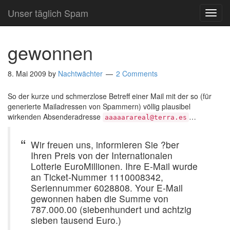
Unser täglich Spam
TOG
NAVI
gewonnen
8. Mai 2009
by
Nachtwächter
2 Comments
So der kurze und schmerzlose Betreff einer Mail mit der so (für
generierte Mailadressen von Spammern) völlig plausibel
wirkenden Absenderadresse
…
aaaaarareal@terra.es
Wir freuen uns, informieren Sie ?ber
Ihren Preis von der Internationalen
Lotterie EuroMillionen. Ihre E-Mail wurde
an Ticket-Nummer 1110008342,
Seriennummer 6028808. Your E-Mail
gewonnen haben die Summe von
787.000.00 (siebenhundert und achtzig
sieben tausend Euro.)