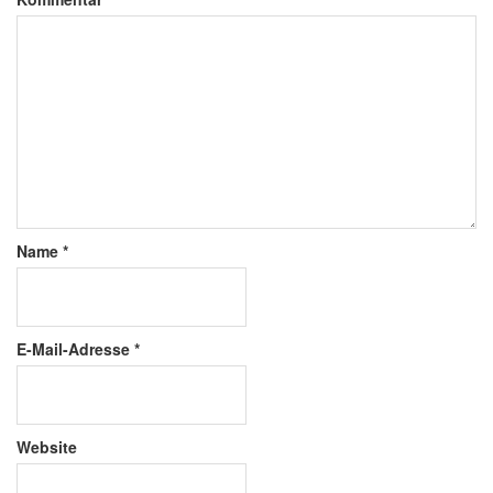
Name
*
E-Mail-Adresse
*
Website