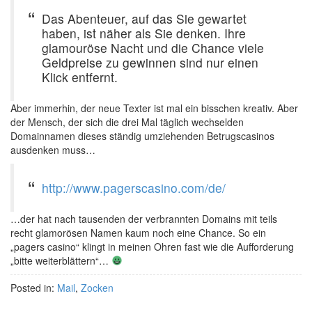
Das Abenteuer, auf das Sie gewartet
haben, ist näher als Sie denken. Ihre
glamouröse Nacht und die Chance viele
Geldpreise zu gewinnen sind nur einen
Klick entfernt.
Aber immerhin, der neue Texter ist mal ein bisschen kreativ. Aber
der Mensch, der sich die drei Mal täglich wechselden
Domainnamen dieses ständig umziehenden Betrugscasinos
ausdenken muss…
http://www.pagerscasino.com/de/
…der hat nach tausenden der verbrannten Domains mit teils
recht glamorösen Namen kaum noch eine Chance. So ein
„pagers casino“ klingt in meinen Ohren fast wie die Aufforderung
„bitte weiterblättern“…
Posted in:
Mail
,
Zocken