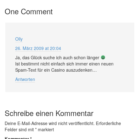
One Comment
Olly
26. März 2009 at 20:04
Ja, das Glück suche ich auch schon länger
Ist bestimmt nicht einfach sich immer einen neuen
Spam-Text für ein Casino auszudenken…
Antworten
Schreibe einen Kommentar
Deine E-Mail-Adresse wird nicht veröffentlicht.
Erforderliche
Felder sind mit
*
markiert
Kommentar
*