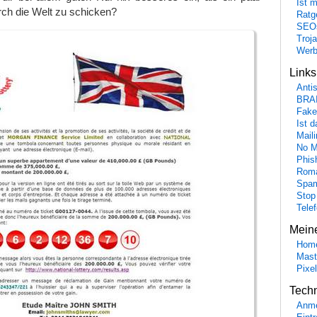
Ist 
ch die Welt zu schicken?
Ratge
SEO
Troj
Wer
Link
Anti
BRA
Fake
Ist 
Maili
No M
Phis
Roma
Spa
Stop
Tele
Mein
Hom
Mast
Pixe
Tech
Anme