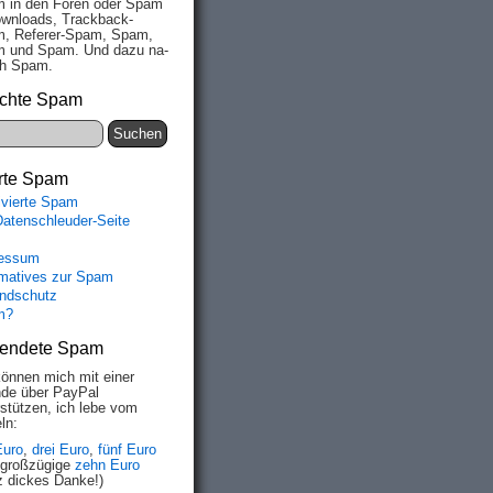
 in den Fo­ren oder Spam
wn­loads, Track­back-
, Re­fe­rer-Spam, Spam,
 und Spam. Und da­zu na­
ich Spam.
chte Spam
rte Spam
ivierte Spam
Datenschleuder-Seite
essum
rmatives zur Spam
ndschutz
m?
endete Spam
können mich mit einer
de über PayPal
rstützen, ich lebe vom
ln:
Euro
,
drei Euro
,
fünf Euro
 großzügige
zehn Euro
z dickes Danke!)