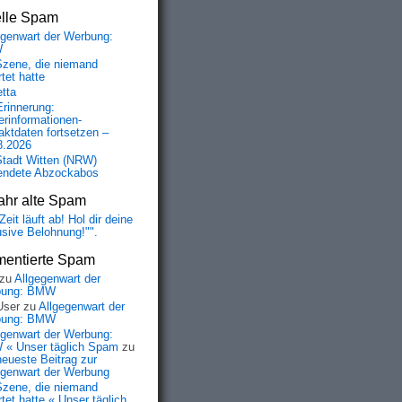
elle Spam
egenwart der Werbung:
W
Szene, die niemand
tet hatte
etta
Erinnerung:
erinformationen-
aktdaten fortsetzen –
8.2026
Stadt Witten (NRW)
endete Abzockabos
ahr alte Spam
Zeit läuft ab! Hol dir deine
usive Belohnung!"".
entierte Spam
zu
Allgegenwart der
bung: BMW
User
zu
Allgegenwart der
bung: BMW
egenwart der Werbung:
« Unser täglich Spam
zu
neueste Beitrag zur
egenwart der Werbung
Szene, die niemand
tet hatte « Unser täglich