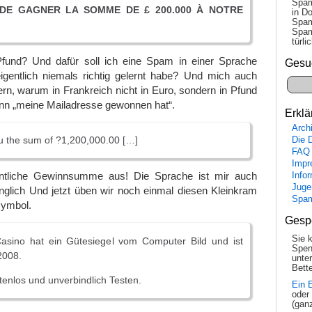
Spam
DE GAGNER LA SOMME DE £ 200.000 À NOTRE
in Do
Spam
Spam
tür­l
fund? Und dafür soll ich eine Spam in einer Sprache
Gesu
 eigentlich niemals richtig gelernt habe? Und mich auch
n, warum in Frankreich nicht in Euro, sondern in Pfund
enn „meine Mailadresse gewonnen hat“.
Erklä
Arch
u the sum of ?1,200,000.00 […]
Die 
FAQ
Impr
entliche Gewinnsumme aus! Die Sprache ist mir auch
Info
Juge
nglich Und jetzt üben wir noch einmal diesen Kleinkram
Spa
ymbol.
Gesp
Sie 
asino hat ein Gütesiegel vom Computer Bild und ist
Spen
2008.
unte
Bette
tenlos und unverbindlich Testen.
Ein 
oder
(gan