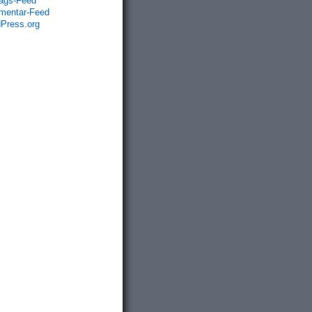
rags-Feed
entar-Feed
Press.org