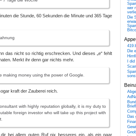
 – 7 Tage die Woche
Spa
wer n
verli
inuten die Stunde, 60 Sekunden die Minute und 365 Tage
Die 
erwar
Spa
Bitc
Mahnung
Appet
419.
Die 
n das nicht so richtig erschrecken. Und dieses „e“ fehlt
Hirn
aten. Merkt ihr denn gar nichts mehr.
I did
Scam
Spam
e making money using the power of Google.
sons
Bein
ogar kraft der Zauberei reich.
Abge
AdN
Bund
nsultant with highly reputation globally, it is my duty to
Brie
Comp
utable foreign investor who will take up this project with
Das 
t.
Fina
Gewi
Gnob
 dir bei allem guten Ruf nix besseres ein, als ein paar