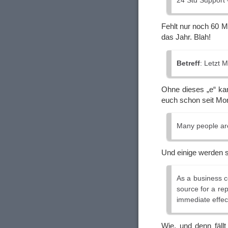
24 Std Support
Fehlt nur noch 60 M
das Jahr. Blah!
Betreff
: Letzt 
Ohne dieses „e“ kan
euch schon seit Mon
Many people ar
Und einige werden s
As a business co
source for a rep
immediate effec
Wie, und denn fällt