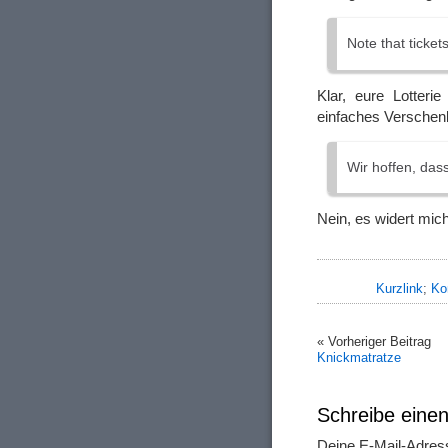
Note that ticket
Klar, eure Lotteri
einfaches Verschen
Wir hoffen, das
Nein, es widert mich
Kurzlink
;
Ko
« Vorheriger Beitrag
Knickmatratze
Schreibe ein
Deine E-Mail-Adresse