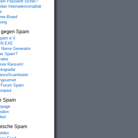
mein Passwort sicher?
ber Internetkriminalität
s
aner-Board
bung
s gegen Spam
spam e.V.
IN.EXE
 Name Generator
das Spam?
nator
ore Ransom!
hingradar
nceScambaiter
mgourmet
 Forum Spam
fonpaul
e Spam
epage
odon
lfed
nische Spam
lden