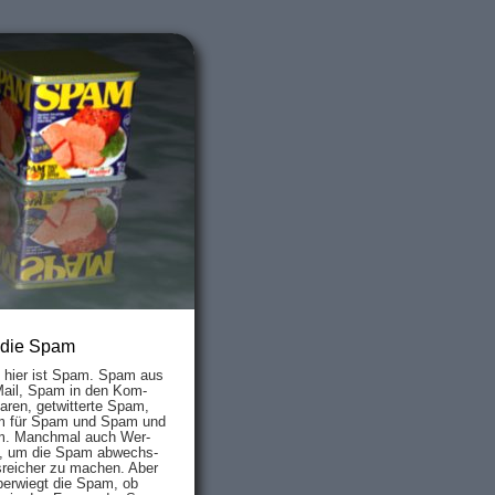
 die Spam
s hier ist Spam. Spam aus
Mail, Spam in den Kom­
aren, ge­twit­ter­te Spam,
 für Spam und Spam und
. Manch­mal auch Wer­
, um die Spam ab­wechs­
­reich­er zu mach­en. Aber
ber­wiegt die Spam, ob