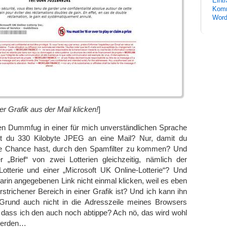
Eint
Komm
Word
er Grafik aus der Mail klicken!
]
en Dummfug in einer für mich unverständlichen Sprache
st du 330 Kilobyte JPEG an eine Mail? Nur, damit du
ne Chance hast, durch den Spamfilter zu kommen? Und
„Brief“ von zwei Lotterien gleichzeitig, nämlich der
-Lotterie und einer „Microsoft UK Online-Lotterie“? Und
arin angegebenen Link nicht einmal klicken, weil es eben
rstrichener Bereich in einer Grafik ist? Und ich kann ihn
Grund auch nicht in die Adresszeile meines Browsers
, dass ich den auch noch abtippe? Ach nö, das wird wohl
 werden…