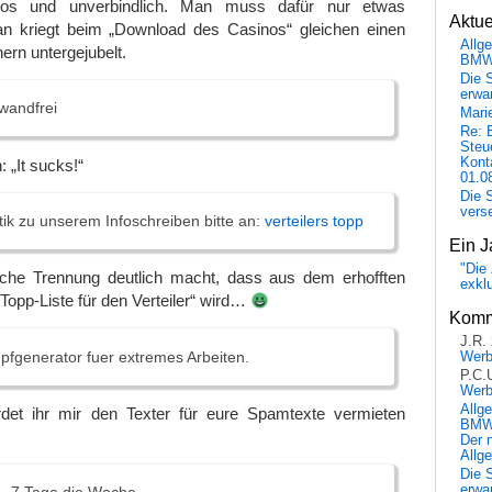
nlos und unverbindlich. Man muss dafür nur etwas
Aktu
n kriegt beim „Download des Casinos“ gleichen einen
Allg
nern untergejubelt.
BM
Die 
erwar
wandfrei
Mari
Re: 
Steu
Kont
 „It sucks!“
01.0
Die 
vers
tik zu unserem Infoschreiben bitte an:
verteilers topp
Ein J
"Die 
sche Trennung deutlich macht, dass aus dem erhofften
exkl
 „Topp-Liste für den Verteiler“ wird…
Komm
J.R.
pfgenerator fuer extremes Arbeiten.
Wer
P.C.
Wer
Allg
rdet ihr mir den Texter für eure Spamtexte vermieten
BMW 
Der 
Allg
Die 
erwar