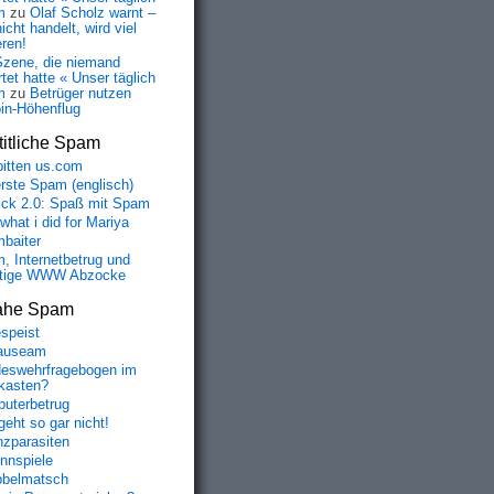
m
zu
Olaf Scholz warnt –
icht handelt, wird viel
eren!
Szene, die niemand
tet hatte « Unser täglich
m
zu
Betrüger nutzen
oin-Höhenflug
itliche Spam
bitten us.com
erste Spam (englisch)
fick 2.0: Spaß mit Spam
 what i did for Mariya
baiter
, Internetbetrug und
tige WWW Abzocke
ahe Spam
speist
auseam
eswehrfragebogen im
fkasten?
uterbetrug
geht so gar nicht!
nzparasiten
nnspiele
belmatsch