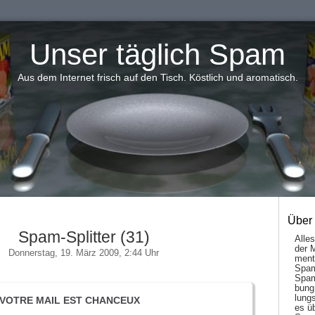
Unser täglich Spam
Aus dem Internet frisch auf den Tisch. Köstlich und aromatisch.
Über
Spam-Splitter (31)
Alle
der 
Donnerstag, 19. März 2009, 2:44 Uhr
men­t
Spam
Spam
bung
lungs
 VOTRE MAIL EST CHANCEUX
es ü