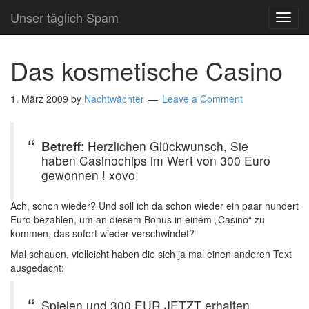
Unser täglich Spam
TOG
NAVI
Das kosmetische Casino
1. März 2009
by
Nachtwächter
Leave a Comment
Betreff
: Herzlichen Glückwunsch, Sie
haben Casinochips im Wert von 300 Euro
gewonnen ! xovo
Ach, schon wieder? Und soll ich da schon wieder ein paar hundert
Euro bezahlen, um an diesem Bonus in einem „Casino“ zu
kommen, das sofort wieder verschwindet?
Mal schauen, vielleicht haben die sich ja mal einen anderen Text
ausgedacht:
Spielen und 300 EUR JETZT erhalten,