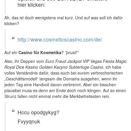
hier klicken:
Ah, das ist doch wenigstens mal kurz. Und auf was soll ich dafür
klicken?
http://www.cosmeticscasino.com/de/
Auf ein
Casino für Kosmetika
?
*prust!*
Also, ihr Deppen vom
Euro Fraud Jackpot VIP Vegas Fiesta Magic
Royal Dice Kasino Golden Kazyno Subterfuge Casino
, ich habe
volles Verständnis dafür, dass euch bei eurem verbrecherischen
„Geschäftsmodell“ langsam die Domains ausgehen, wenn ihr
jeden Tag eine Handvoll davon verbrennt. Aber ein bisschen
plausibel muss es denn am Ende doch noch klingen. Auf so einen
Strunz fallen nicht einmal mehr die Merkbefreitesten rein.
Hccu opodgykyg?
Fvyyqnuk