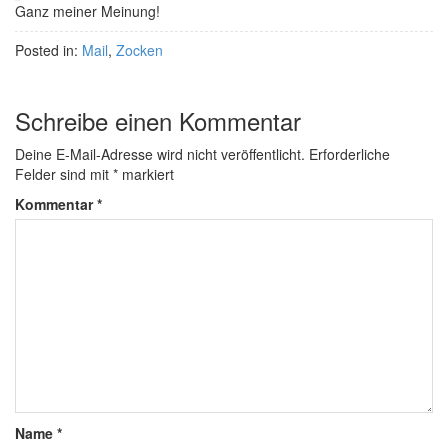
Ganz meiner Meinung!
Posted in:
Mail
,
Zocken
Schreibe einen Kommentar
Deine E-Mail-Adresse wird nicht veröffentlicht.
Erforderliche
Felder sind mit
*
markiert
Kommentar
*
Name
*