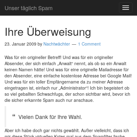
Unser täglich Spam
TOG
NAVI
Ihre Überweisung
23. Januar 2009
by
Nachtwächter
1 Comment
Was für ein origineller Betreff! Und was für ein origineller
Absender, der sich einfach „Anwalt“ nennt, als ob so ein Anwalt
keinen Namen hätte! Und was für eine originelle Mailadresse für
den Absender, eine einfache kostenlose Adresse bei Google Mail!
Und was für ein toller Empfängername da zu meiner Adresse
eingetragen ist, einfach nur „Administrator“! Ich bin begeistert ob
so viel geballten Schwachfugs, der schon sichtbar wird, bevor ich
die sicher erkannte Spam auch nur anschaue.
Vielen Dank für Ihre Wahl.
Aber ich habe doch gar nichts gewählt. Außer vielleicht, dass ich
mir diese Stück virtuellen Kotes mal aus dem Spamfilter fische.