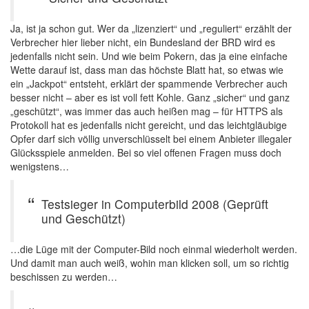
Ja, ist ja schon gut. Wer da „lizenziert“ und „reguliert“ erzählt der
Verbrecher hier lieber nicht, ein Bundesland der BRD wird es
jedenfalls nicht sein. Und wie beim Pokern, das ja eine einfache
Wette darauf ist, dass man das höchste Blatt hat, so etwas wie
ein „Jackpot“ entsteht, erklärt der spammende Verbrecher auch
besser nicht – aber es ist voll fett Kohle. Ganz „sicher“ und ganz
„geschützt“, was immer das auch heißen mag – für HTTPS als
Protokoll hat es jedenfalls nicht gereicht, und das leichtgläubige
Opfer darf sich völlig unverschlüsselt bei einem Anbieter illegaler
Glücksspiele anmelden. Bei so viel offenen Fragen muss doch
wenigstens…
Testsieger in Computerbild 2008 (Geprüft
und Geschützt)
…die Lüge mit der Computer-Bild noch einmal wiederholt werden.
Und damit man auch weiß, wohin man klicken soll, um so richtig
beschissen zu werden…