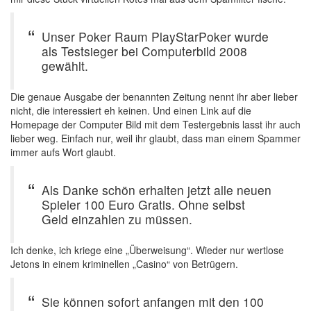
Unser Poker Raum PlayStarPoker wurde
als Testsieger bei Computerbild 2008
gewählt.
Die genaue Ausgabe der benannten Zeitung nennt ihr aber lieber
nicht, die interessiert eh keinen. Und einen Link auf die
Homepage der Computer Bild mit dem Testergebnis lasst ihr auch
lieber weg. Einfach nur, weil ihr glaubt, dass man einem Spammer
immer aufs Wort glaubt.
Als Danke schön erhalten jetzt alle neuen
Spieler 100 Euro Gratis. Ohne selbst
Geld einzahlen zu müssen.
Ich denke, ich kriege eine „Überweisung“. Wieder nur wertlose
Jetons in einem kriminellen „Casino“ von Betrügern.
Sie können sofort anfangen mit den 100