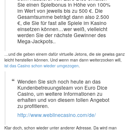
Sie einen Spielbonus in Höhe von 100%
im Wert von jeweils bis zu 500 €. Die
Gesamtsumme beträgt dann also 2.500
€, die Sie für fast alle Spiele im Kasino
einsetzen können…wer weiß, vielleicht
werden Sie der nächste Gewinner des
Mega-Jackpots..
…und die geben einem dafür virtuelle Jetons, die sie gewiss ganz
leicht herstellen können. Und wenn man dann weiterzocken will,
ist das Casino schon wieder umgezogen
.
Wenden Sie sich noch heute an das
Kundenbetreuungsteam von Euro Dice
Casino, um weitere Informationen zu
erhalten und von diesem tollen Angebot
zu profitieren.
http://www.weblinecasino.com/de/
Klar doch, schon wieder unter anderer Adresse. Da wird man