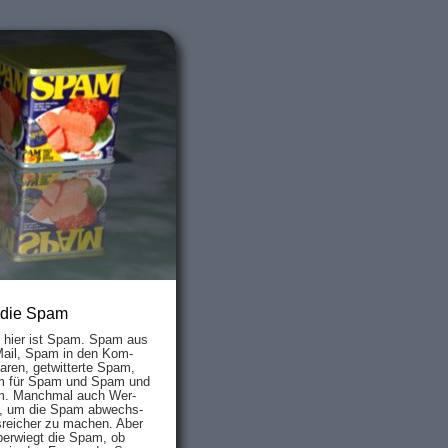
 die Spam
s hier ist Spam. Spam aus
Mail, Spam in den Kom­
aren, ge­twit­ter­te Spam,
 für Spam und Spam und
. Manch­mal auch Wer­
, um die Spam ab­wechs­
­reich­er zu mach­en. Aber
ber­wiegt die Spam, ob