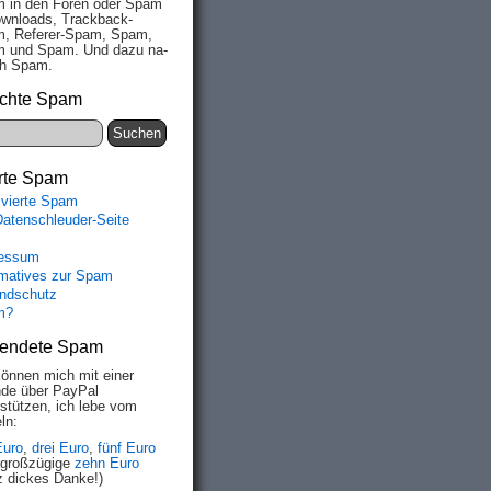
 in den Fo­ren oder Spam
wn­loads, Track­back-
, Re­fe­rer-Spam, Spam,
 und Spam. Und da­zu na­
ich Spam.
chte Spam
rte Spam
ivierte Spam
Datenschleuder-Seite
essum
rmatives zur Spam
ndschutz
m?
endete Spam
können mich mit einer
de über PayPal
rstützen, ich lebe vom
ln:
Euro
,
drei Euro
,
fünf Euro
 großzügige
zehn Euro
z dickes Danke!)