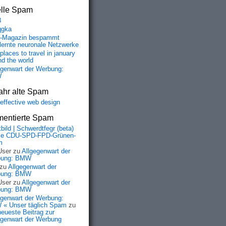
elle Spam
8
qgka
-Magazin bespammt
lernte neuronale Netzwerke
places to travel in january
nd the world
egenwart der Werbung:
W
ahr alte Spam
-effective web design
entierte Spam
bild | Schwerdtfegr (beta)
ie CDU-SPD-FPD-Grünen-
m
User
zu
Allgegenwart der
bung: BMW
zu
Allgegenwart der
bung: BMW
User
zu
Allgegenwart der
bung: BMW
egenwart der Werbung:
« Unser täglich Spam
zu
neueste Beitrag zur
egenwart der Werbung