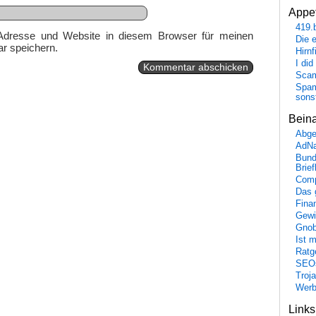
Appet
419.
Adresse und Website in diesem Browser für meinen
Die 
r speichern.
Hirn
I did
Scam
Spam
sons
Bein
Abge
AdN
Bund
Brie
Comp
Das 
Fina
Gewi
Gnob
Ist 
Ratge
SEO
Troj
Wer
Link