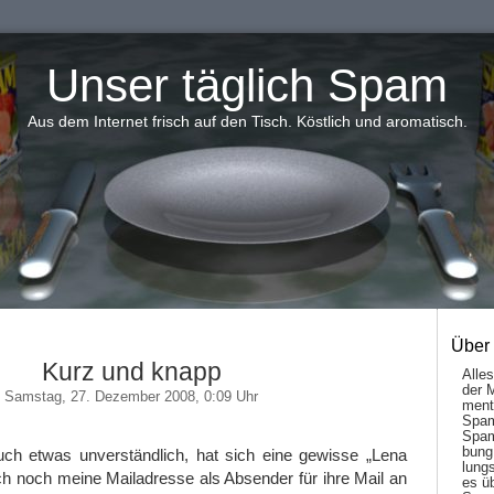
Unser täglich Spam
Aus dem Internet frisch auf den Tisch. Köstlich und aromatisch.
Über
Kurz und knapp
Alle
der 
Samstag, 27. Dezember 2008, 0:09 Uhr
men­t
Spam
Spam
bung
ch etwas unverständlich, hat sich eine gewisse „Lena
lungs
h noch meine Mailadresse als Absender für ihre Mail an
es ü