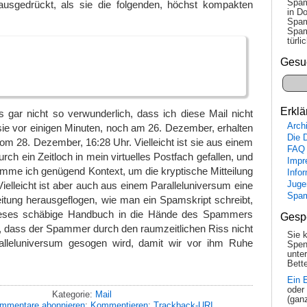
Spam
usgedrückt, als sie die folgenden, höchst kompakten
in Do
Spam
Spam
tür­l
Gesu
Erklä
 es gar nicht so verwunderlich, dass ich diese Mail nicht
Arch
sie vor einigen Minuten, noch am 26. Dezember, erhalten
Die 
vom 28. Dezember, 16:28 Uhr. Vielleicht ist sie aus einem
FAQ
rch ein Zeitloch in mein virtuelles Postfach gefallen, und
Impr
me ich genügend Kontext, um die kryptische Mitteilung
Info
ielleicht ist aber auch aus einem Paralleluniversum eine
Juge
Spa
itung herausgeflogen, wie man ein Spamskript schreibt,
 dieses schäbige Handbuch in die Hände des Spammers
Gesp
, dass der Spammer durch den raumzeitlichen Riss nicht
Sie 
alleluniversum gesogen wird, damit wir vor ihm Ruhe
Spen
unte
Bette
Ein 
oder
Kategorie:
Mail
(gan
mmentare abonnieren
;
Kommentieren
;
Trackback-URI