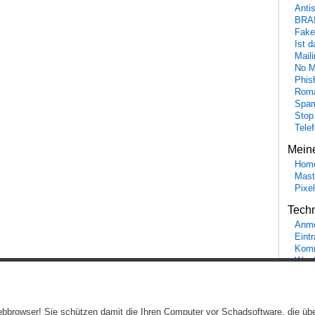
Anti
BRA
Fake
Ist 
Maili
No M
Phis
Roma
Spa
Stop
Tele
Mein
Hom
Mast
Pixe
Tech
Anme
Eint
Komm
Word
Ein genussvolles Blog von
Elias Schwerdtfeger
(
Lizenz
,
Datenschutzerklärun
 Webbrowser! Sie schützen damit die Ihren Computer vor Schadsoftware, die üb
Beiträge (RSS)
und
Kommentare (RSS)
.