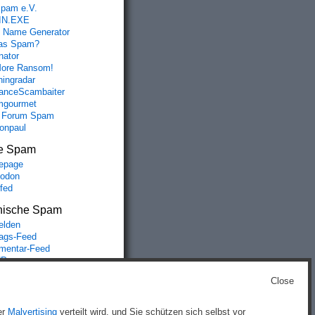
spam e.V.
IN.EXE
 Name Generator
das Spam?
nator
ore Ransom!
hingradar
nceScambaiter
mgourmet
 Forum Spam
fonpaul
e Spam
epage
odon
lfed
nische Spam
lden
rags-Feed
entar-Feed
Press.org
Close
g
)
er
Malvertising
verteilt wird, und Sie schützen sich selbst vor