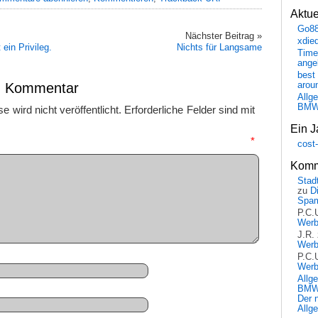
Aktu
Go8
Nächster Beitrag »
xdie
 ein Privileg.
Nichts für Langsame
Time
ange
best 
en Kommentar
arou
Allg
BM
 wird nicht veröffentlicht.
Erforderliche Felder sind mit
Ein J
mmentar
*
cost
Komm
Stadt
zu
D
Spa
P.C.
Wer
J.R.
Wer
P.C.
Wer
Allg
BMW 
Der 
Allg