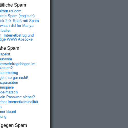
itliche Spam
bitten us.com
erste Spam (englisch)
fick 2.0: Spaß mit Spam
 what i did for Mariya
baiter
, Internetbetrug und
tige WWW Abzocke
ahe Spam
speist
auseam
eswehrfragebogen im
fkasten?
uterbetrug
geht so gar nicht!
nzparasiten
nnspiele
belmatsch
mein Passwort sicher?
ber Internetkriminalität
s
aner-Board
bung
s gegen Spam