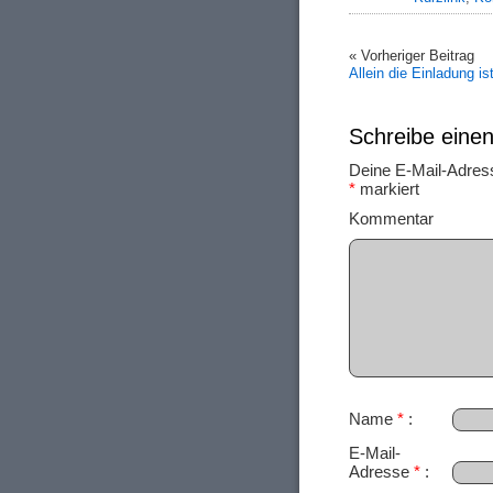
« Vorheriger Beitrag
Allein die Einladung ist
Schreibe ein
Deine E-Mail-Adresse
*
markiert
Ko
Name
*
E-Mail-
Adresse
*