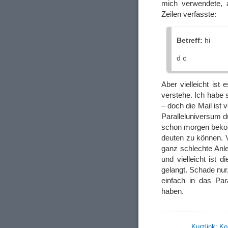
mich verwendete, a
Zeilen verfasste:
Betreff:
hi
d c
Aber vielleicht ist
verstehe. Ich habe 
– doch die Mail ist 
Paralleluniversum du
schon morgen bekom
deuten zu können. V
ganz schlechte Anle
und vielleicht ist
gelangt. Schade nur
einfach in das Par
haben.
Kurzlink
;
Ko