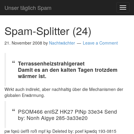
Unser täglich Spam
TOG
NAVI
Spam-Splitter (24)
21. November 2008
by
Nachtwächter
Leave a Comment
Terrassenheizstrahlgeraet
Damit es an den kalten Tagen trotzdem
wärmer ist.
Wirkt auch indirekt, aber nachhaltig über die Mechanismen der
globalen Erwärmung.
PSOM466 eniSZ HK27 PiNp 33e34 Send
by: Nonh Aigye 285-3a33e20
pw fqeü üefß roß mpf kp Deleted by: poef kpwdq 193-0815