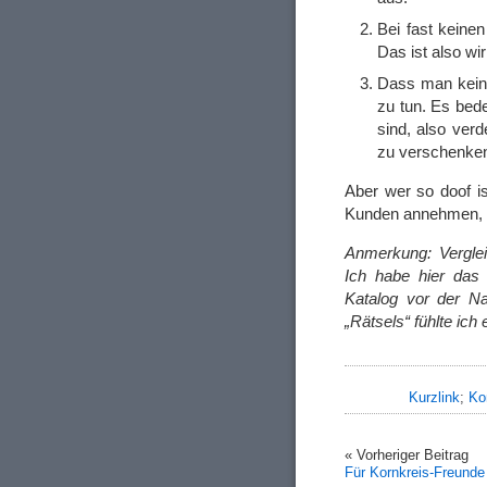
Bei fast kein
Das ist also wi
Dass man keine
zu tun. Es bede
sind, also ver
zu verschenke
Aber wer so doof i
Kunden annehmen, de
Anmerkung: Verglei
Ich habe hier das 
Katalog vor der Na
„Rätsels“ fühlte ic
Kurzlink
;
Ko
« Vorheriger Beitrag
Für Kornkreis-Freunde