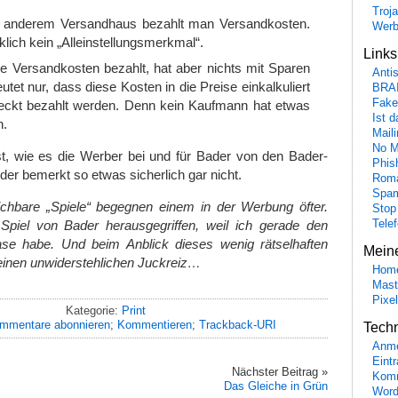
Troj
en anderem Versandhaus bezahlt man Versandkosten.
Wer
rklich kein „Alleinstellungsmerkmal“.
Link
 Versandkosten bezahlt, hat aber nichts mit Sparen
Anti
utet nur, dass diese Kosten in die Preise einkalkuliert
BRA
Fake
deckt bezahlt werden. Denn kein Kaufmann hat etwas
Ist 
n.
Maili
No M
st, wie es die Werber bei und für Bader von den Bader-
Phis
r bemerkt so etwas sicherlich gar nicht.
Roma
Spa
chbare „Spiele“ begegnen einem in der Werbung öfter.
Stop
Tele
Spiel von Bader herausgegriffen, weil ich gerade den
se habe. Und beim Anblick dieses wenig rätselhaften
Mein
h einen unwiderstehlichen Juckreiz…
Hom
Mast
Pixe
Kategorie:
Print
mmentare abonnieren
;
Kommentieren
;
Trackback-URI
Tech
Anme
Eint
Nächster Beitrag »
Komm
Das Gleiche in Grün
Word