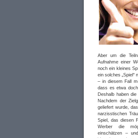
Aber um die Teil
Aufnahme einer We
noch ein kleines S
ein solches „Spiel“ 
– in diesem Fall me
dass es etwa doch
Deshalb haben die 
Nachdem der Zielgr
geliefert wurde, da
narzisstischen Trä
Spiel, das diesen 
Werber die mögli
einschätzen – un