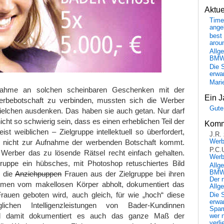
Aktu
Time
ange
best 
arou
Allg
BM
Die 
erwar
Mari
nahme an solchen scheinbaren Geschenken mit der
Ein J
rbebotschaft zu verbinden, mussten sich die Werber
Gute
pielchen ausdenken. Das haben sie auch getan. Nur darf
nicht so schwierig sein, dass es einen erheblichen Teil der
Komm
ist weiblichen – Zielgruppe intellektuell so überfordert,
J.R.
 nicht zur Aufnahme der werbenden Botschaft kommt.
Wer
P.C.
Werber das zu lösende Rätsel recht einfach gehalten.
Wer
uppe ein hübsches, mit Photoshop retuschiertes Bild
Allg
BMW 
s die
Anziehpuppen
Frauen aus der Zielgruppe bei ihren
Der 
umen vom makellosen Körper abholt, dokumentiert das
Allg
Frauen geboten wird, auch gleich, für wie „hoch“ diese
Die 
erwar
chen Intelligenzleistungen von Bader-Kundinnen
Spa
d damit dokumentiert es auch das ganze Maß der
wer n
verli