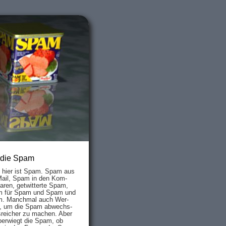
 die Spam
s hier ist Spam. Spam aus
Mail, Spam in den Kom­
aren, ge­twit­ter­te Spam,
 für Spam und Spam und
. Manch­mal auch Wer­
, um die Spam ab­wechs­
­reich­er zu mach­en. Aber
ber­wiegt die Spam, ob