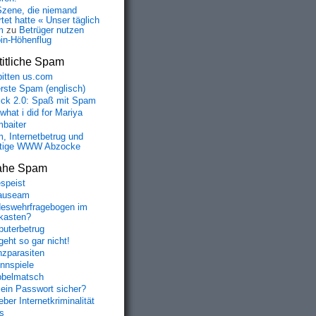
Szene, die niemand
tet hatte « Unser täglich
m
zu
Betrüger nutzen
oin-Höhenflug
itliche Spam
bitten us.com
erste Spam (englisch)
fick 2.0: Spaß mit Spam
 what i did for Mariya
baiter
, Internetbetrug und
tige WWW Abzocke
ahe Spam
speist
auseam
eswehrfragebogen im
fkasten?
uterbetrug
geht so gar nicht!
nzparasiten
nnspiele
belmatsch
mein Passwort sicher?
ber Internetkriminalität
s