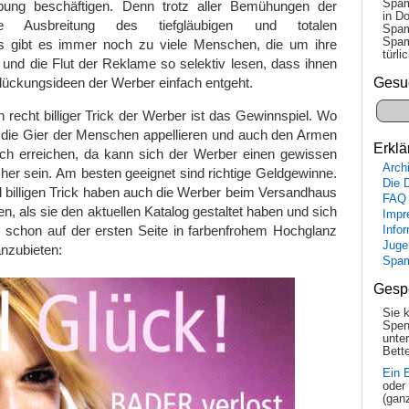
Spam
ung beschäftigen. Denn trotz aller Bemühungen der
in Do
Ausbreitung des tiefgläubigen und totalen
Spam
Spam
gibt es immer noch zu viele Menschen, die um ihre
tür­l
und die Flut der Reklame so selektiv lesen, dass ihnen
Gesu
glückungsideen der Werber einfach entgeht.
h recht billiger Trick der Werber ist das Gewinnspiel. Wo
n die Gier der Menschen appellieren und auch den Armen
Erklä
ch erreichen, da kann sich der Werber einen gewissen
Arch
er sein. Am besten geeignet sind richtige Geldgewinne.
Die 
d billigen Trick haben auch die Werber beim Versandhaus
FAQ
n, als sie den aktuellen Katalog gestaltet haben und sich
Impr
, schon auf der ersten Seite in farbenfrohem Hochglanz
Info
Juge
nzubieten:
Spa
Gesp
Sie 
Spen
unte
Bette
Ein 
oder
(gan