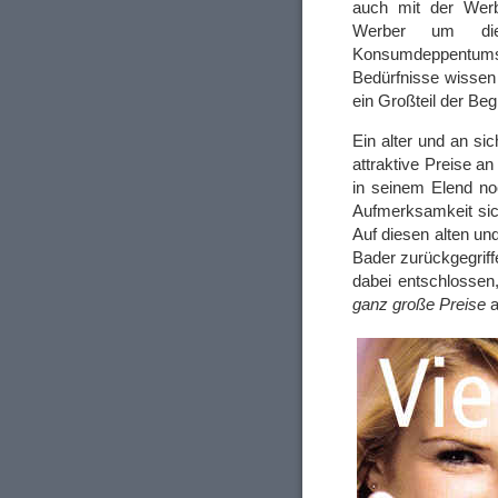
auch mit der Werb
Werber um die 
Konsumdeppentums 
Bedürfnisse wissen 
ein Großteil der Be
Ein alter und an sic
attraktive Preise a
in seinem Elend no
Aufmerksamkeit sich
Auf diesen alten un
Bader zurückgegriffe
dabei entschlossen
ganz große Preise
a