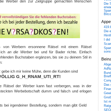
die Werber den zur Zielgruppe gemachten Menschen
Die 
erwar
Spa
Bitc
Appet
419.
Die 
Hirn
I did
Scam
s von Werbern ersonnene Rätsel mit einem Rätsel
Spam
sons
 ich
an die Werber
bei und für Bader richte. Einfach
fehlenden Buchstaben ergänzen, bis sie zu deinem Stil in
Bein
n:
Abge
AdN
gebe ich mir keine Mühe, denn die Kunden sind
Bund
VÖLLIG G_H_RNAM_UTI_RT!
Brie
Comp
Das 
 Rätsel der Werber kann fast verbergen, was in der
Fina
ersteckten Werbebotschaft dumm und falsch und erlogen
Gewi
Gnob
Ist 
ts bei irgendeiner Bestellung, sondern man gibt Geld
Ratge
SEO