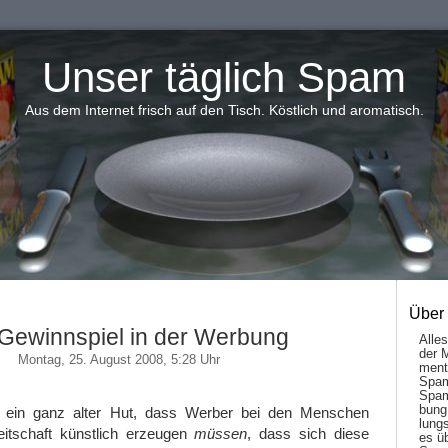
Unser täglich Spam
Aus dem Internet frisch auf den Tisch. Köstlich und aromatisch.
Über
Gewinnspiel in der Werbung
Alle
der 
Montag, 25. August 2008, 5:28 Uhr
men­t
Spam
Spam
bung
ch ein ganz alter Hut, dass Werber bei den Menschen
lungs
eitschaft künstlich erzeugen
müssen
, dass sich diese
es ü