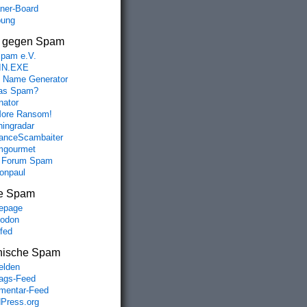
aner-Board
bung
s gegen Spam
spam e.V.
IN.EXE
 Name Generator
das Spam?
nator
ore Ransom!
hingradar
nceScambaiter
mgourmet
 Forum Spam
fonpaul
e Spam
epage
odon
lfed
nische Spam
lden
rags-Feed
entar-Feed
Press.org