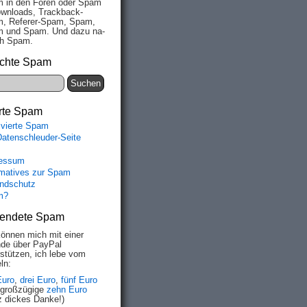
 in den Fo­ren oder Spam
wn­loads, Track­back-
, Re­fe­rer-Spam, Spam,
 und Spam. Und da­zu na­
ich Spam.
chte Spam
rte Spam
ivierte Spam
Datenschleuder-Seite
essum
rmatives zur Spam
ndschutz
m?
endete Spam
können mich mit einer
de über PayPal
rstützen, ich lebe vom
ln:
Euro
,
drei Euro
,
fünf Euro
 großzügige
zehn Euro
z dickes Danke!)