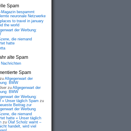
elle Spam
-Magazin bespammt
lernte neuronale Netzwerke
places to travel in january
nd the world
egenwart der Werbung:
W
Szene, die niemand
tet hatte
etta
ahr alte Spam
 Nachrichten
entierte Spam
zu
Allgegenwart der
bung: BMW
User
zu
Allgegenwart der
bung: BMW
egenwart der Werbung:
« Unser täglich Spam
zu
neueste Beitrag zur
egenwart der Werbung
Szene, die niemand
tet hatte « Unser täglich
m
zu
Olaf Scholz warnt –
icht handelt, wird viel
eren!