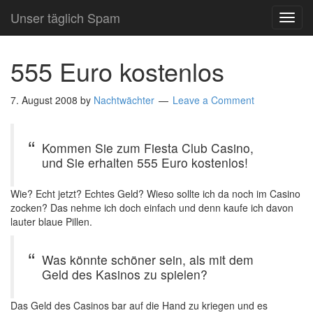
Unser täglich Spam
TOG
NAVI
555 Euro kostenlos
7. August 2008
by
Nachtwächter
Leave a Comment
Kommen Sie zum Fiesta Club Casino,
und Sie erhalten 555 Euro kostenlos!
Wie? Echt jetzt? Echtes Geld? Wieso sollte ich da noch im Casino
zocken? Das nehme ich doch einfach und denn kaufe ich davon
lauter blaue Pillen.
Was könnte schöner sein, als mit dem
Geld des Kasinos zu spielen?
Das Geld des Casinos bar auf die Hand zu kriegen und es