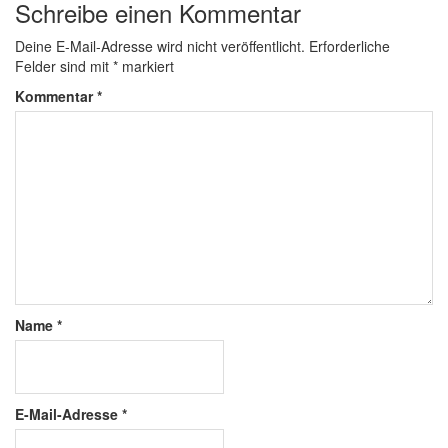
Schreibe einen Kommentar
Deine E-Mail-Adresse wird nicht veröffentlicht.
Erforderliche
Felder sind mit
*
markiert
Kommentar
*
Name
*
E-Mail-Adresse
*