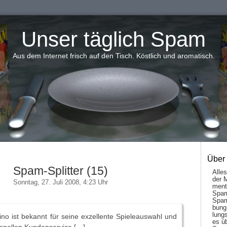
Unser täglich Spam
Aus dem Internet frisch auf den Tisch. Köstlich und aromatisch.
Über
Spam-Splitter (15)
Alle
der 
Sonntag, 27. Juli 2008, 4:23 Uhr
men­t
Spam
Spam
bung
lungs
no ist bekannt für seine exzellente Spieleauswahl und
es ü