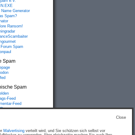
spam e.V.
IN.EXE
 Name Generator
das Spam?
nator
ore Ransom!
hingradar
nceScambaiter
mgourmet
 Forum Spam
fonpaul
e Spam
epage
odon
lfed
nische Spam
lden
rags-Feed
entar-Feed
Press.org
Close
g
)
er
Malvertising
verteilt wird, und Sie schützen sich selbst vor