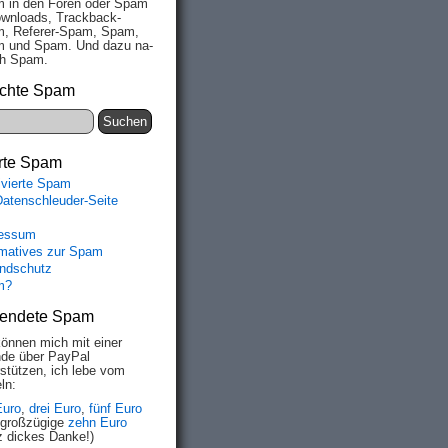
 in den Fo­ren oder Spam
wn­loads, Track­back-
, Re­fe­rer-Spam, Spam,
 und Spam. Und da­zu na­
ich Spam.
chte Spam
rte Spam
ivierte Spam
Datenschleuder-Seite
essum
rmatives zur Spam
ndschutz
m?
endete Spam
können mich mit einer
de über PayPal
rstützen, ich lebe vom
ln:
Euro
,
drei Euro
,
fünf Euro
 großzügige
zehn Euro
z dickes Danke!)