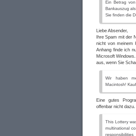
Ein Betrag vo
Bankauszug als
Sie finden die 
Liebe Absender,
Ihre Spam mit der
nicht von meinem K
Anhang finde ich n
Microsoft Windows.
aus, wenn Sie Schad
Wir haben me
Macintosh! Kaufe
Eine gutes Prog
offenbar nicht dazu.
This Lottery w
multinational 
responsibilitie