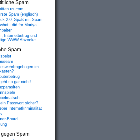
itliche Spam
bitten us.com
erste Spam (englisch)
fick 2.0: Spaß mit Spam
 what i did for Mariya
baiter
, Internetbetrug und
tige WWW Abzocke
ahe Spam
speist
auseam
eswehrfragebogen im
fkasten?
uterbetrug
geht so gar nicht!
nzparasiten
nnspiele
belmatsch
mein Passwort sicher?
ber Internetkriminalität
s
aner-Board
bung
s gegen Spam