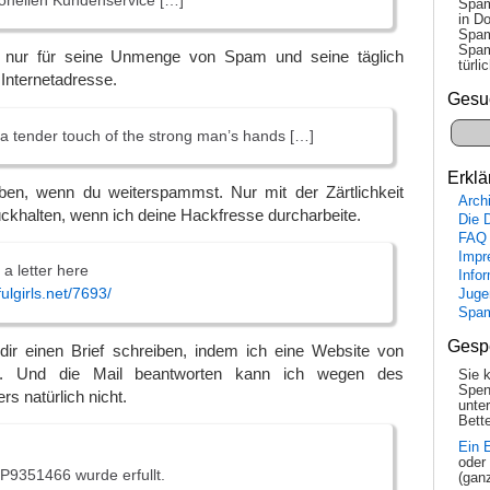
ionellen Kundenservice […]
Spam
in Do
Spam
Spam
 nur für seine Unmenge von Spam und seine täglich
tür­l
Internetadresse.
Gesu
 tender touch of the strong man’s hands […]
Erklä
en, wenn du weiterspammst. Nur mit der Zärtlichkeit
Arch
ckhalten, wenn ich deine Hackfresse durcharbeite.
Die 
FAQ
Impr
a letter here
Info
fulgirls.net/7693/
Juge
Spa
Gesp
 dir einen Brief schreiben, indem ich eine Website von
e. Und die Mail beantworten kann ich wegen des
Sie 
Spen
s natürlich nicht.
unte
Bette
Ein 
oder
SP9351466 wurde erfullt.
(gan