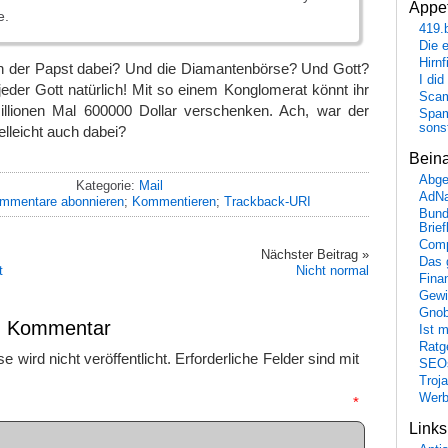
Appet
e.
419.
Die 
Hirn
h der Papst dabei? Und die Diamantenbörse? Und Gott?
I did
eder Gott natürlich! Mit so einem Konglomerat könnt ihr
Scam
Millionen Mal 600000 Dollar verschenken. Ach, war der
Spam
sons
lleicht auch dabei?
Bein
Abge
Kategorie:
Mail
AdN
mmentare abonnieren
;
Kommentieren
;
Trackback-URI
Bund
Brie
Comp
Nächster Beitrag »
Das 
t
Nicht normal
Fina
Gewi
Gnob
en Kommentar
Ist 
Ratge
 wird nicht veröffentlicht.
Erforderliche Felder sind mit
SEO
Troj
Wer
mmentar
*
Link