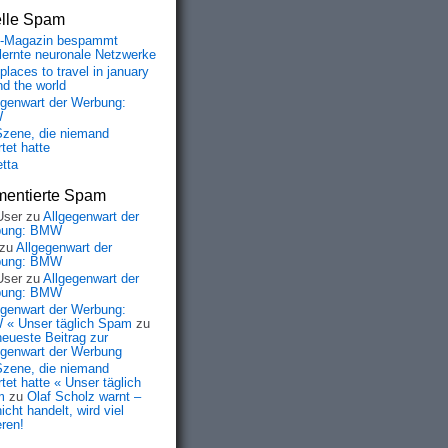
elle Spam
-Magazin bespammt
lernte neuronale Netzwerke
places to travel in january
nd the world
egenwart der Werbung:
W
Szene, die niemand
tet hatte
etta
entierte Spam
User
zu
Allgegenwart der
bung: BMW
zu
Allgegenwart der
bung: BMW
User
zu
Allgegenwart der
bung: BMW
egenwart der Werbung:
« Unser täglich Spam
zu
neueste Beitrag zur
egenwart der Werbung
Szene, die niemand
tet hatte « Unser täglich
m
zu
Olaf Scholz warnt –
icht handelt, wird viel
eren!