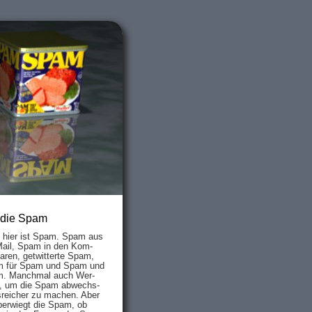
 die Spam
s hier ist Spam. Spam aus
Mail, Spam in den Kom­
aren, ge­twit­ter­te Spam,
 für Spam und Spam und
. Manch­mal auch Wer­
, um die Spam ab­wechs­
­reich­er zu mach­en. Aber
ber­wiegt die Spam, ob