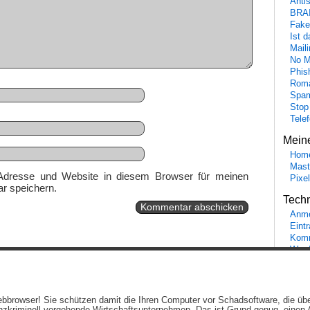
Anti
BRA
Fake
Ist 
Maili
No M
Phis
Roma
Spa
Stop
Tele
Mein
Hom
Mast
Adresse und Website in diesem Browser für meinen
Pixe
r speichern.
Tech
Anme
Eint
Komm
Word
Ein genussvolles Blog von
Elias Schwerdtfeger
(
Lizenz
,
Datenschutzerklärun
 Webbrowser! Sie schützen damit die Ihren Computer vor Schadsoftware, die üb
Beiträge (RSS)
und
Kommentare (RSS)
.