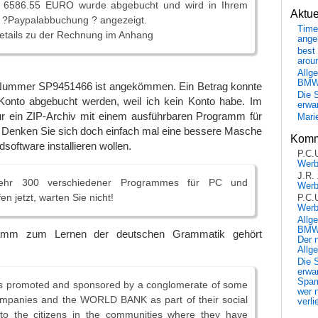
n 6586.55 EURO wurde abgebucht und wird in Ihrem
Aktu
 ?Paypalabbuchung ? angezeigt.
Time
Details zu der Rechnung im Anhang
ange
best 
arou
Allg
BM
 Nummer SP9451466 ist angekömmen. Ein Betrag konnte
Die 
onto abgebucht werden, weil ich kein Konto habe. Im
erwar
ur ein ZIP-Archiv mit einem ausführbaren Programm für
Mari
 Denken Sie sich doch einfach mal eine bessere Masche
Komm
software installieren wollen.
P.C.
Wer
J.R.
hr 300 verschiedener Programmes für PC und
Wer
n jetzt, warten Sie nicht!
P.C.
Wer
Allg
BMW 
ramm zum Lernen der deutschen Grammatik gehört
Der 
Allg
Die 
erwar
Spa
as promoted and sponsored by a conglomerate of some
wer n
companies and the WORLD BANK as part of their social
verli
s to the citizens in the communities where they have