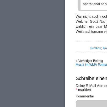
operational bas
War nicht auch noc
Welcher Gott? Na, j
wirklich ein paar 
Weihnachtsmann vie
Kurzlink
;
Ko
« Vorheriger Beitrag
Musik im WMA-Forma
Schreibe ein
Deine E-Mail-Adresse
*
markiert
Ko