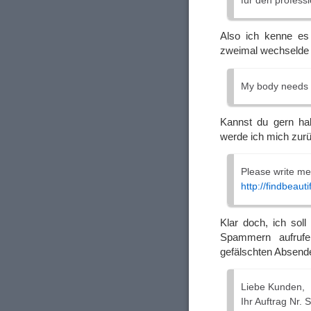
für den profess
Also ich kenne es
zweimal wechselde 
My body needs a
Kannst du gern hab
werde ich mich zurü
Please write me 
http://findbeauti
Klar doch, ich soll
Spammern aufruf
gefälschten Absender
Liebe Kunden,
Ihr Auftrag Nr. 