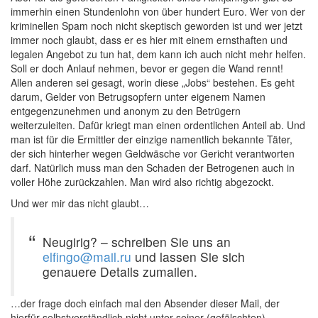
immerhin einen Stundenlohn von über hundert Euro. Wer von der
kriminellen Spam noch nicht skeptisch geworden ist und wer jetzt
immer noch glaubt, dass er es hier mit einem ernsthaften und
legalen Angebot zu tun hat, dem kann ich auch nicht mehr helfen.
Soll er doch Anlauf nehmen, bevor er gegen die Wand rennt!
Allen anderen sei gesagt, worin diese „Jobs“ bestehen. Es geht
darum, Gelder von Betrugsopfern unter eigenem Namen
entgegenzunehmen und anonym zu den Betrügern
weiterzuleiten. Dafür kriegt man einen ordentlichen Anteil ab. Und
man ist für die Ermittler der einzige namentlich bekannte Täter,
der sich hinterher wegen Geldwäsche vor Gericht verantworten
darf. Natürlich muss man den Schaden der Betrogenen auch in
voller Höhe zurückzahlen. Man wird also richtig abgezockt.
Und wer mir das nicht glaubt…
Neugirig? – schreiben Sie uns an
elfingo@mail.ru
und lassen Sie sich
genauere Details zumailen.
…der frage doch einfach mal den Absender dieser Mail, der
hierfür selbstverständlich nicht unter seiner (gefälschten)