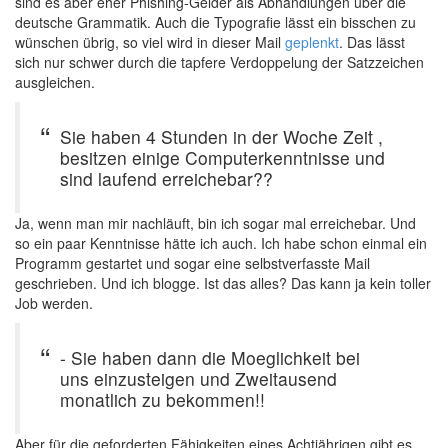
sind es aber eher Phishing-Gelder als Abhandlungen über die
deutsche Grammatik. Auch die Typografie lässt ein bisschen zu
wünschen übrig, so viel wird in dieser Mail
geplenkt
. Das lässt
sich nur schwer durch die tapfere Verdoppelung der Satzzeichen
ausgleichen.
Sie haben 4 Stunden in der Woche Zeit ,
besitzen einige Computerkenntnisse und
sind laufend erreichebar??
Ja, wenn man mir nachläuft, bin ich sogar mal erreichebar. Und
so ein paar Kenntnisse hätte ich auch. Ich habe schon einmal ein
Programm gestartet und sogar eine selbstverfasste Mail
geschrieben. Und ich blogge. Ist das alles? Das kann ja kein toller
Job werden.
- Sie haben dann die Moeglichkeit bei
uns einzusteigen und Zweitausend
monatlich zu bekommen!!
Aber für die geforderten Fähigkeiten eines Achtjährigen gibt es