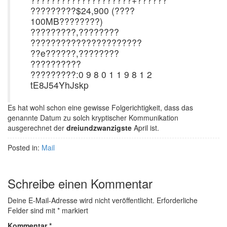
?????????$24,900 (????
100MB????????)
?????????,????????
??????????????????????
??e??????,????????
??????????
?????????:0 9 8 0 1 1 9 8 1 2
tE8J54YhJskp
Es hat wohl schon eine gewisse Folgerichtigkeit, dass das
genannte Datum zu solch kryptischer Kommunikation
ausgerechnet der
dreiundzwanzigste
April ist.
Posted in:
Mail
Schreibe einen Kommentar
Deine E-Mail-Adresse wird nicht veröffentlicht.
Erforderliche
Felder sind mit
*
markiert
Kommentar
*