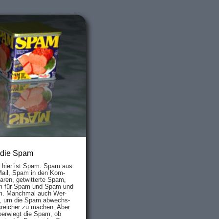
 die Spam
s hier ist Spam. Spam aus
Mail, Spam in den Kom­
aren, ge­twit­ter­te Spam,
 für Spam und Spam und
. Manch­mal auch Wer­
, um die Spam ab­wechs­
­reich­er zu mach­en. Aber
ber­wiegt die Spam, ob