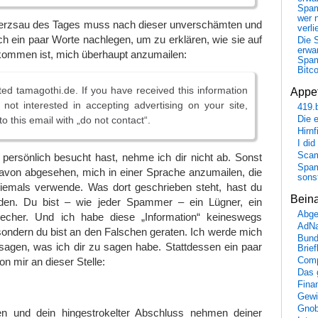
Spa
wer n
rzsau des Tages muss nach dieser unverschämten und
verli
ch ein paar Worte nachlegen, um zu erklären, wie sie auf
Die 
erwar
ommen ist, mich überhaupt anzumailen:
Spa
Bitc
ited tamagothi.de. If you have received this information
Appet
e not interested in accepting advertising on your site,
419.
Die 
o this email with „do not contact“.
Hirn
I did
Scam
persönlich besucht hast, nehme ich dir nicht ab. Sonst
Spam
davon abgesehen, mich in einer Sprache anzumailen, die
sons
 niemals verwende. Was dort geschrieben steht, hast du
Bein
nden. Du bist – wie jeder Spammer – ein Lügner, ein
Abge
recher. Und ich habe diese „Information“ keineswegs
AdN
, sondern du bist an den Falschen geraten. Ich werde mich
Bund
u sagen, was ich dir zu sagen habe. Stattdessen ein paar
Brie
n mir an dieser Stelle:
Comp
Das 
Fina
Gewi
Gnob
n und dein hingestrokelter Abschluss nehmen deiner