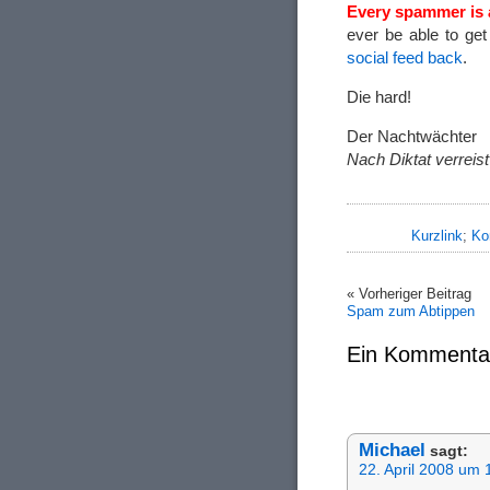
Every spammer is a
ever be able to get
social feed back
.
Die hard!
Der Nachtwächter
Nach Diktat verreist
Kurzlink
;
Ko
« Vorheriger Beitrag
Spam zum Abtippen
Ein Kommenta
Michael
sagt:
22. April 2008 um 