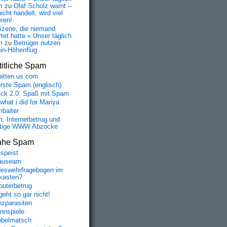
m
zu
Olaf Scholz warnt –
icht handelt, wird viel
eren!
Szene, die niemand
tet hatte « Unser täglich
m
zu
Betrüger nutzen
oin-Höhenflug
itliche Spam
bitten us.com
erste Spam (englisch)
fick 2.0: Spaß mit Spam
 what i did for Mariya
baiter
, Internetbetrug und
tige WWW Abzocke
ahe Spam
speist
auseam
eswehrfragebogen im
fkasten?
uterbetrug
geht so gar nicht!
nzparasiten
nnspiele
belmatsch