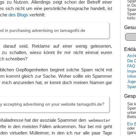
Spam
gs zu Nutzen. Allerdings zeigt schon der Betreff einer
in Do
es sich nicht um eine persönliche Ansprache handelt, ist
Spam
Spam
ache
des Blogs
verfehlt:
tür­l
Gesu
ed in purchasing advertising on tamagothi.de
 darauf seid, Reklame auf einer wenig gelesenen,
Erklä
zu schalten, wieso könnt ihr mir nicht einmal euren
Arch
sch schreiben?
Die 
FAQ
lichen Gepflogenheiten beginnt solche Spam nicht mit
Impr
ern kommt gleich zur Sache. Woher sollte ein Spammer
Info
Juge
r mich anzureden hat, er kennt doch meinen Namen gar
Spa
Gesp
ly accepting advertising on your website tamagothi.de?
Sie 
Spen
unte
Bette
 Mailadresse hat der asoziale Spammer den
webmaster
Ein 
te in den meisten Fällen ankommen. Nur bei mir geht
oder
den virtuellen Mülleimer, in den ich nur alle paar Tage
(gan