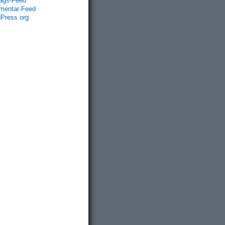
rags-Feed
entar-Feed
Press.org