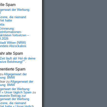
elle Spam
egenwart der Werbung:
W
Szene, die niemand
tet hatte
etta
Erinnerung:
erinformationen-
aktdaten fortsetzen –
8.2026
Stadt Witten (NRW)
endete Abzockabos
ahr alte Spam
Zeit läuft ab! Hol dir deine
usive Belohnung!"".
entierte Spam
zu
Allgegenwart der
bung: BMW
User
zu
Allgegenwart der
bung: BMW
egenwart der Werbung:
« Unser täglich Spam
zu
neueste Beitrag zur
egenwart der Werbung
Szene, die niemand
tet hatte « Unser täglich