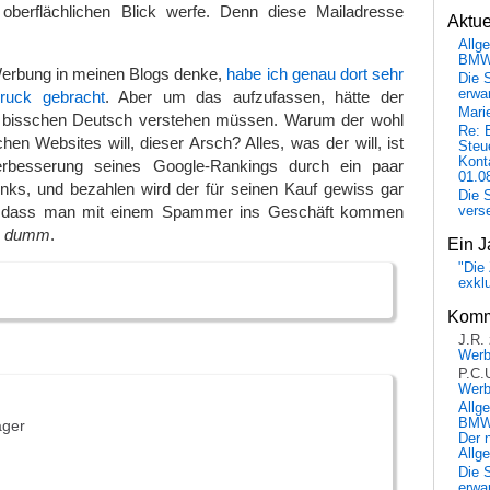
oberflächlichen Blick werfe. Denn diese Mailadresse
Aktu
Allg
BM
erbung in meinen Blogs denke,
habe ich genau dort sehr
Die 
erwar
ruck gebracht
. Aber um das aufzufassen, hätte der
Mari
bisschen Deutsch verstehen müssen. Warum der wohl
Re: 
en Websites will, dieser Arsch? Alles, was der will, ist
Steu
Kont
rbesserung seines Google-Rankings durch ein paar
01.0
inks, und bezahlen wird der für seinen Kauf gewiss gar
Die 
t, dass man mit einem Spammer ins Geschäft kommen
vers
r
dumm
.
Ein J
"Die 
exkl
Komm
J.R.
Wer
P.C.
Wer
Allg
BMW 
ager
Der 
Allg
Die 
erwar