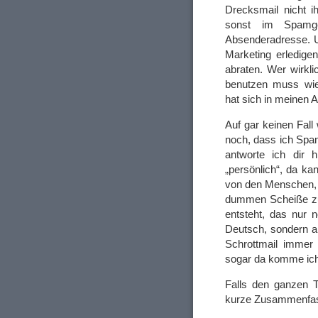
Drecksmail nicht i
sonst im Spamge
Absenderadresse. U
Marketing erledige
abraten. Wer wirkli
benutzen muss wie 
hat sich in meinen 
Auf gar keinen Fall
noch, dass ich Spam
antworte ich dir h
„persönlich“, da ka
von den Menschen, d
dummen Scheiße zu 
entsteht, das nur 
Deutsch, sondern ar
Schrottmail imme
sogar da komme ich
Falls den ganzen T
kurze Zusammenfa