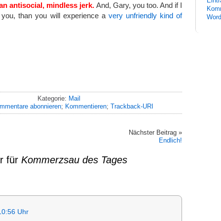
Eint
n antisocial, mindless jerk.
And, Gary, you too. And if I
Komm
 you, than you will experience a
very unfriendly kind of
Word
Kategorie:
Mail
mmentare abonnieren
;
Kommentieren
;
Trackback-URI
Nächster Beitrag »
Endlich!
r für
Kommerzsau des Tages
10:56 Uhr