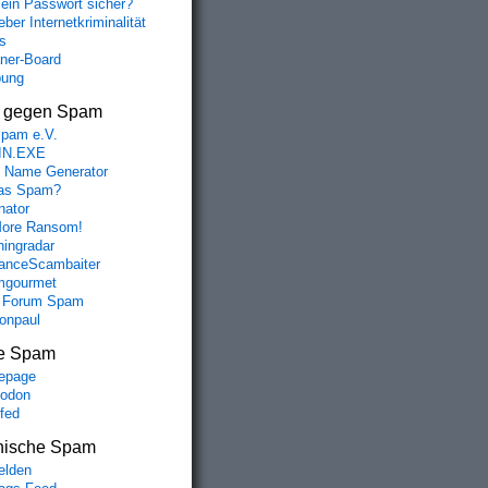
mein Passwort sicher?
ber Internetkriminalität
s
aner-Board
bung
s gegen Spam
spam e.V.
IN.EXE
 Name Generator
das Spam?
nator
ore Ransom!
hingradar
nceScambaiter
mgourmet
 Forum Spam
fonpaul
e Spam
epage
odon
lfed
nische Spam
lden