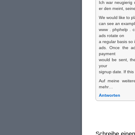
Ich war neugierig
er den meint, sein
We would like to pl
can see an example
www . phphelp . 
ads rotate on
a regular basis so 
ads. Once the ads
payment
would be sent, th
your
signup date. If th
Auf meine weiter
mehr…
Antworten
Schreibe ein