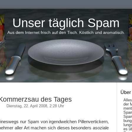
Unser täglich Spam
Aus dem Internet frisch auf den Tisch. Köstlich und aromatisch.
Über
Kommerzsau des Tages
Alle
der 
Dienstag, 22. April 2008, 2:28 Uhr
men­t
Spam
Spam
bung
neswegs nur Spam von irgendwelchen Pillenvertickern,
lungs
nehmer aller Art machen sich dieses besonders asoziale
es ü