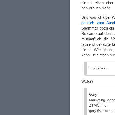
einmal einen eher 
benutze ich nicht.
Und was ich über W
deutlich zum Ausd
Spammer eben ein 
Reklame auf deutsch
mutmaßlich die Ve
tausend gekaufte L
nichts. Wer glaub
kann, ist einfach nu
Thank you,
Wofür?
Gary
Marketing Man
ZTMC, Inc.
gary@ztmc.net