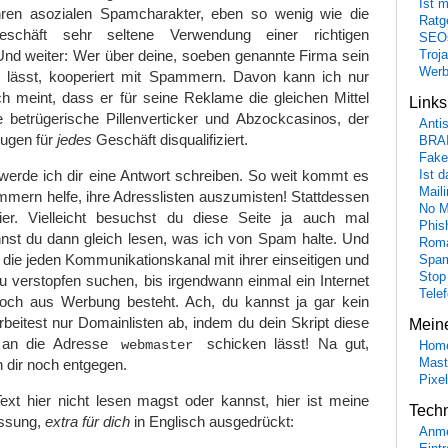
Ist 
hren asozialen Spamcharakter, eben so wenig wie die
Ratge
schäft sehr seltene Verwendung einer richtigen
SEO
nd weiter: Wer über deine, soeben genannte Firma sein
Troj
Wer
n lässt, kooperiert mit Spammern. Davon kann ich nur
ch meint, dass er für seine Reklame die gleichen Mittel
Link
betrügerische Pillenverticker und Abzockcasinos, der
Anti
Augen für
jedes
Geschäft disqualifiziert.
BRA
Fake
 werde ich dir eine Antwort schreiben. So weit kommt es
Ist 
Maili
mern helfe, ihre Adresslisten auszumisten! Stattdessen
No M
ier. Vielleicht besuchst du diese Seite ja auch mal
Phis
nnst du dann gleich lesen, was ich von Spam halte. Und
Roma
ie jeden Kommunikationskanal mit ihrer einseitigen und
Spa
Stop
verstopfen suchen, bis irgendwann einmal ein Internet
Tele
noch aus Werbung besteht. Ach, du kannst ja gar kein
beitest nur Domainlisten ab, indem du dein Skript diese
Mein
r an die Adresse
schicken lässt! Na gut,
webmaster
Hom
Mast
 dir noch entgegen.
Pixe
ext hier nicht lesen magst oder kannst, hier ist meine
Tech
ssung,
extra für dich
in Englisch ausgedrückt:
Anme