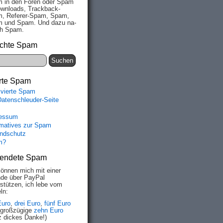
 in den Fo­ren oder Spam
wn­loads, Track­back-
, Re­fe­rer-Spam, Spam,
 und Spam. Und da­zu na­
ich Spam.
chte Spam
rte Spam
ivierte Spam
Datenschleuder-Seite
essum
rmatives zur Spam
ndschutz
m?
endete Spam
können mich mit einer
de über PayPal
rstützen, ich lebe vom
ln:
Euro
,
drei Euro
,
fünf Euro
 großzügige
zehn Euro
z dickes Danke!)