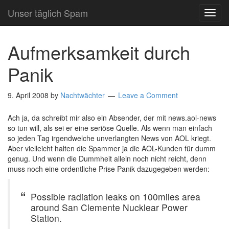
Unser täglich Spam
TOG
NAVI
Aufmerksamkeit durch
Panik
9. April 2008
by
Nachtwächter
Leave a Comment
Ach ja, da schreibt mir also ein Absender, der mit news.aol-news
so tun will, als sei er eine seriöse Quelle. Als wenn man einfach
so jeden Tag irgendwelche unverlangten News von AOL kriegt.
Aber vielleicht halten die Spammer ja die AOL-Kunden für dumm
genug. Und wenn die Dummheit allein noch nicht reicht, denn
muss noch eine ordentliche Prise Panik dazugegeben werden:
Possible radiation leaks on 100miles area
around San Clemente Nucklear Power
Station.