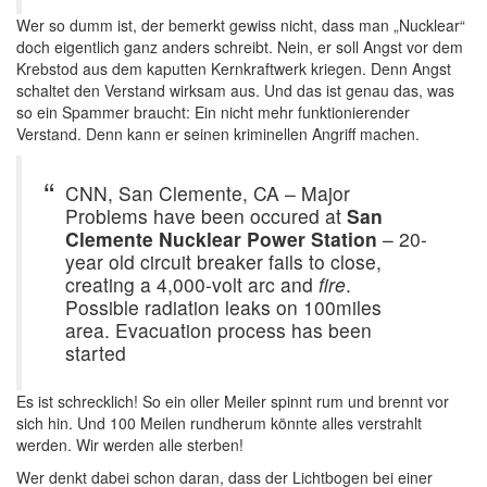
Wer so dumm ist, der bemerkt gewiss nicht, dass man „Nucklear“
doch eigentlich ganz anders schreibt. Nein, er soll Angst vor dem
Krebstod aus dem kaputten Kernkraftwerk kriegen. Denn Angst
schaltet den Verstand wirksam aus. Und das ist genau das, was
so ein Spammer braucht: Ein nicht mehr funktionierender
Verstand. Denn kann er seinen kriminellen Angriff machen.
CNN, San Clemente, CA – Major
Problems have been occured at
San
Clemente Nucklear Power Station
– 20-
year old circuit breaker fails to close,
creating a 4,000-volt arc and
fire
.
Possible radiation leaks on 100miles
area. Evacuation process has been
started
Es ist schrecklich! So ein oller Meiler spinnt rum und brennt vor
sich hin. Und 100 Meilen rundherum könnte alles verstrahlt
werden. Wir werden alle sterben!
Wer denkt dabei schon daran, dass der Lichtbogen bei einer