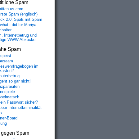
itliche Spam
bitten us.com
erste Spam (englisch)
fick 2.0: Spaß mit Spam
 what i did for Mariya
baiter
, Internetbetrug und
tige WWW Abzocke
ahe Spam
speist
auseam
eswehrfragebogen im
fkasten?
uterbetrug
geht so gar nicht!
nzparasiten
nnspiele
belmatsch
mein Passwort sicher?
ber Internetkriminalität
s
aner-Board
bung
s gegen Spam