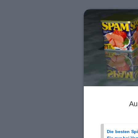
Au
Die besten Sp