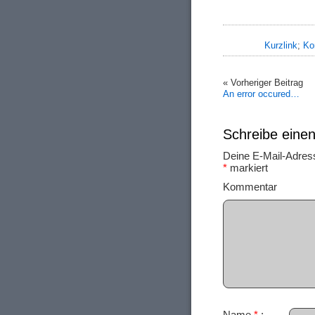
Kurzlink
;
Ko
« Vorheriger Beitrag
An error occured…
Schreibe ein
Deine E-Mail-Adresse
*
markiert
Ko
Name
*