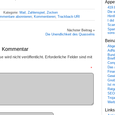
Appet
419.
Die 
Kategorie:
Mail
,
Zahlenspiel
,
Zocken
Hirn
mmentare abonnieren
;
Kommentieren
;
Trackback-URI
I did
Scam
Spam
Nächster Beitrag »
sons
Die Unendlichkeit des Quasselns
Bein
Abge
en Kommentar
AdN
Bund
 wird nicht veröffentlicht.
Erforderliche Felder sind mit
Brie
Comp
Das 
mmentar
*
Fina
Gewi
Gnob
Ist 
Ratge
SEO
Troj
Wer
Link