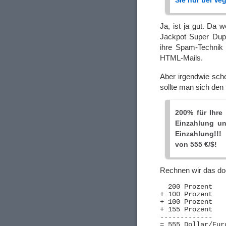
Sie nur bei Ve
Ja, ist ja gut. Da
Jackpot Super Dupe
ihre Spam-Technik 
HTML-Mails.
Aber irgendwie sche
sollte man sich den 
200% für Ihre 
Einzahlung un
Einzahlung!!
von 555 €/$!
Rechnen wir das doc
  200 Prozent

+ 100 Prozent

+ 100 Prozent

+ 155 Prozent

-------------   
