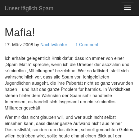
Unser täglich Spam
TOG
NAVI
Mafia!
17. März 2008
by
Nachtwächter
1 Comment
Ich erhalte gelegentlich Kritik dafür, dass ich immer von einer
„Spam-Mafia“ spreche, wenn ich die Urheber der asozialen und
kriminellen „Mitteilungen“ bezeichne. Wer so kritisiert, stellt sich
wahrscheinlich vor, dass alle Spam von fehlgeleiteten
Jugendlichen ausgeht, die ihre Pubertät nicht so ganz verwunden
haben – und hält das ganze Problem für harmlos. In Wirklichkeit
stehen hinter dem Wahnsinn der Spam sehr handfeste
Interessen, es handelt sich insgesamt um ein kriminelles
Milliardengeschäft.
Wer mir das nicht glauben will, und wer auch nicht selbst
einsehen kann, dass dieser ganze Aufwand nicht aus reiner
Destruktivität, sondern um des dicken, schnell gemachten Geldes
willen betrieben wird, sollte heute einmal einen Blick auf den