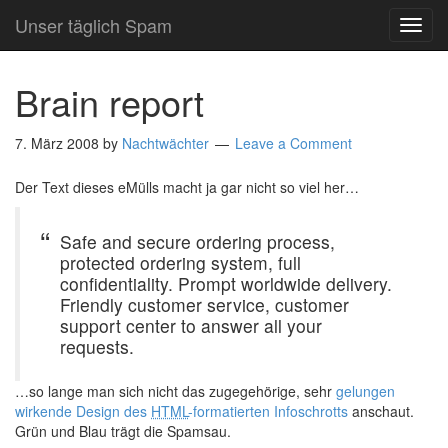
Unser täglich Spam
TOG
NAVI
Brain report
7. März 2008
by
Nachtwächter
Leave a Comment
Der Text dieses eMülls macht ja gar nicht so viel her…
Safe and secure ordering process,
protected ordering system, full
confidentiality. Prompt worldwide delivery.
Friendly customer service, customer
support center to answer all your
requests.
…so lange man sich nicht das zugegehörige, sehr
gelungen
wirkende Design des
HTML
-formatierten Infoschrotts
anschaut.
Grün und Blau trägt die Spamsau.