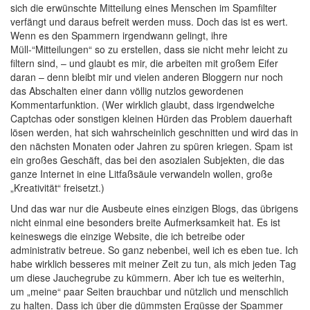
sich die erwünschte Mitteilung eines Menschen im Spamfilter
verfängt und daraus befreit werden muss. Doch das ist es wert.
Wenn es den Spammern irgendwann gelingt, ihre
Müll-“Mitteilungen“ so zu erstellen, dass sie nicht mehr leicht zu
filtern sind, – und glaubt es mir, die arbeiten mit großem Eifer
daran – denn bleibt mir und vielen anderen Bloggern nur noch
das Abschalten einer dann völlig nutzlos gewordenen
Kommentarfunktion. (Wer wirklich glaubt, dass irgendwelche
Captchas oder sonstigen kleinen Hürden das Problem dauerhaft
lösen werden, hat sich wahrscheinlich geschnitten und wird das in
den nächsten Monaten oder Jahren zu spüren kriegen. Spam ist
ein großes Geschäft, das bei den asozialen Subjekten, die das
ganze Internet in eine Litfaßsäule verwandeln wollen, große
„Kreativität“ freisetzt.)
Und das war nur die Ausbeute eines einzigen Blogs, das übrigens
nicht einmal eine besonders breite Aufmerksamkeit hat. Es ist
keineswegs die einzige Website, die ich betreibe oder
administrativ betreue. So ganz nebenbei, weil ich es eben tue. Ich
habe wirklich besseres mit meiner Zeit zu tun, als mich jeden Tag
um diese Jauchegrube zu kümmern. Aber ich tue es weiterhin,
um „meine“ paar Seiten brauchbar und nützlich und menschlich
zu halten. Dass ich über die dümmsten Ergüsse der Spammer