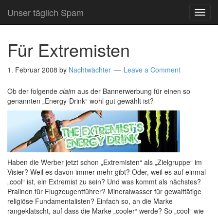
Unser täglich Spam
TOG
NAVI
Für Extremisten
1. Februar 2008
by
Nachtwächter
Leave a Comment
Ob der folgende
claim
aus der Bannerwerbung für einen so
genannten „Energy-Drink“ wohl gut gewählt ist?
Haben die Werber jetzt schon „Extremisten“ als „Zielgruppe“ im
Visier? Weil es davon immer mehr gibt? Oder, weil es auf einmal
„cool“ ist, ein Extremist zu sein? Und was kommt als nächstes?
Pralinen für Flugzeugentführer? Mineralwasser für gewalttätige
religiöse Fundamentalisten? Einfach so, an die Marke
rangeklatscht, auf dass die Marke „cooler“ werde? So „cool“ wie