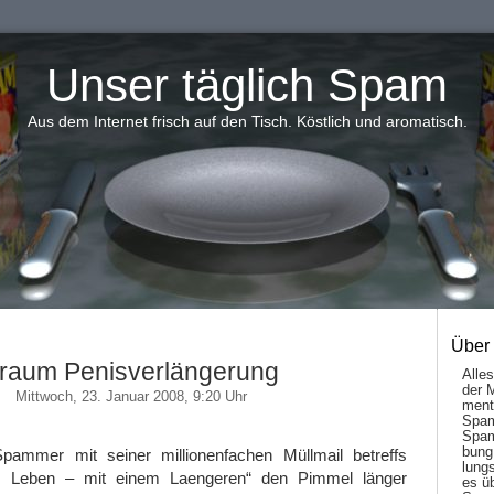
Unser täglich Spam
Aus dem Internet frisch auf den Tisch. Köstlich und aromatisch.
Über
raum Penisverlängerung
Alle
der 
Mittwoch, 23. Januar 2008, 9:20 Uhr
men­t
Spam
Spam
bung
Spammer mit seiner millionenfachen Müllmail betreffs
lungs
 Leben – mit einem Laengeren“ den Pimmel länger
es ü