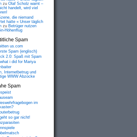
m
zu
Olaf Scholz warnt –
icht handelt, wird viel
eren!
Szene, die niemand
tet hatte « Unser täglich
m
zu
Betrüger nutzen
oin-Höhenflug
itliche Spam
bitten us.com
erste Spam (englisch)
fick 2.0: Spaß mit Spam
 what i did for Mariya
baiter
, Internetbetrug und
tige WWW Abzocke
ahe Spam
speist
auseam
eswehrfragebogen im
fkasten?
uterbetrug
geht so gar nicht!
nzparasiten
nnspiele
belmatsch