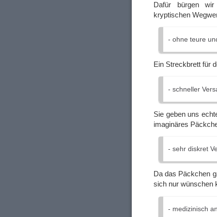
Dafür bürgen wir
kryptischen Wegwe
- ohne teure un
Ein Streckbrett für d
- schneller Vers
Sie geben uns echte
imaginäres Päckch
- sehr diskret 
Da das Päckchen gar
sich nur wünschen 
- medizinisch a