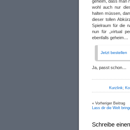
geheim, dass man n
wohl auch nur dies
halten müssen, dami
dieser tollen Abkür
Spielraum für die
nun für „virtual pe
ebenfalls geheim…
Jetzt bestellen
Ja, passt schon…
Kurzlink
;
Ko
« Vorheriger Beitrag
Lass dir die Welt bring
Schreibe ein