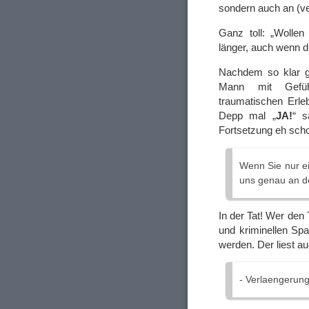
sondern auch an (ver
Ganz toll: „Wollen
länger, auch wenn du
Nachdem so klar gew
Mann mit Gefühl
traumatischen Erle
Depp mal „
JA!
“ s
Fortsetzung eh scho
Wenn Sie nur ei
uns genau an de
In der Tat! Wer den
und kriminellen Sp
werden. Der liest au
- Verlaengerung