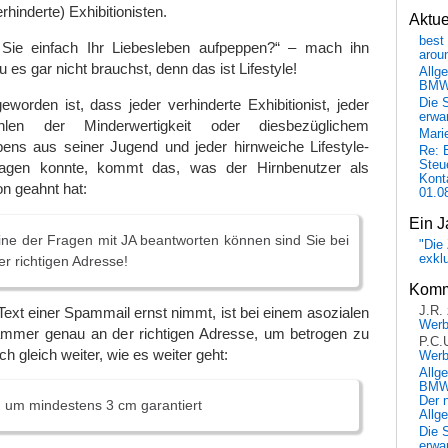
hinderte) Exhibitionisten.
Aktu
best 
 Sie einfach Ihr Liebesleben aufpeppen?“ – mach ihn
arou
 es gar nicht brauchst, denn das ist Lifestyle!
Allg
BM
Die 
orden ist, dass jeder verhinderte Exhibitionist, jeder
erwar
en der Minderwertigkeit oder diesbezüglichem
Mari
bens aus seiner Jugend und jeder hirnweiche Lifestyle-
Re: 
Steu
agen konnte, kommt das, was der Hirnbenutzer als
Kont
n geahnt hat:
01.0
Ein J
ne der Fragen mit JA beantworten können sind Sie bei
"Die 
exkl
r richtigen Adresse!
Komm
 Text einer Spammail ernst nimmt, ist bei einem asozialen
J.R.
Wer
ammer genau an der richtigen Adresse, um betrogen zu
P.C.
ch gleich weiter, wie es weiter geht:
Wer
Allg
BMW 
Der 
 um mindestens 3 cm garantiert
Allg
Die 
erwar