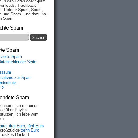
 in den Fo­ren oder Spam
wn­loads, Track­back-
, Re­fe­rer-Spam, Spam,
 und Spam. Und da­zu na­
ich Spam.
chte Spam
rte Spam
ivierte Spam
Datenschleuder-Seite
essum
rmatives zur Spam
ndschutz
m?
endete Spam
können mich mit einer
de über PayPal
rstützen, ich lebe vom
ln:
Euro
,
drei Euro
,
fünf Euro
 großzügige
zehn Euro
z dickes Danke!)