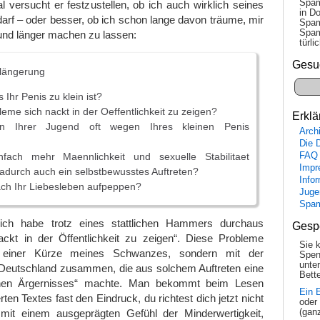
Spam
l versucht er festzustellen, ob ich auch wirklich seines
in Do
darf – oder besser, ob ich schon lange davon träume, mir
Spam
Spam
und länger machen zu lassen:
tür­l
Gesu
längerung
 Ihr Penis zu klein ist?
eme sich nackt in der Oeffentlichkeit zu zeigen?
Erklä
n Ihrer Jugend oft wegen Ihres kleinen Penis
Arch
Die 
nfach mehr Maennlichkeit und sexuelle Stabilitaet
FAQ
Impr
adurch auch ein selbstbewusstes Auftreten?
Info
ach Ihr Liebesleben aufpeppen?
Juge
Spa
ch habe trotz eines stattlichen Hammers durchaus
Gesp
ckt in der Öffentlichkeit zu zeigen“. Diese Probleme
Sie 
 einer Kürze meines Schwanzes, sondern mit der
Spen
unte
Deutschland zusammen, die aus solchem Auftreten eine
Bette
ichen Ärgernisses“ machte. Man bekommt beim Lesen
Ein 
en Textes fast den Eindruck, du richtest dich jetzt nicht
oder
it einem ausgeprägten Gefühl der Minderwertigkeit,
(gan