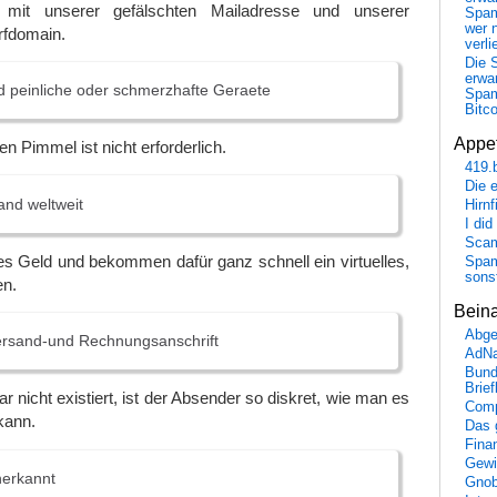
 mit unserer gefälschten Mailadresse und unserer
Spa
wer n
rfdomain.
verli
Die 
erwar
d peinliche oder schmerzhafte Geraete
Spa
Bitc
Appet
en Pimmel ist nicht erforderlich.
419.
Die 
and weltweit
Hirn
I did
Scam
s Geld und bekommen dafür ganz schnell ein virtuelles,
Spam
sons
en.
Bein
Abge
Versand-und Rechnungsanschrift
AdN
Bund
Brie
 nicht existiert, ist der Absender so diskret, wie man es
Comp
kann.
Das 
Fina
Gewi
nerkannt
Gnob