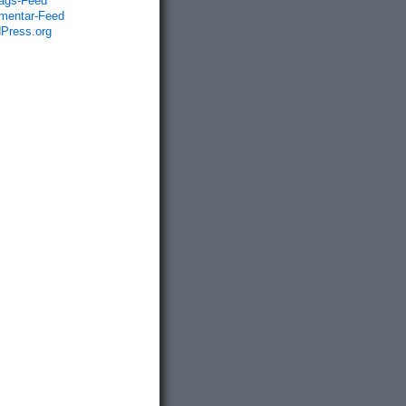
rags-Feed
entar-Feed
Press.org