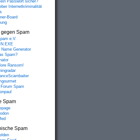
mein Passwort sicher?
ber Internetkriminalität
s
aner-Board
bung
s gegen Spam
spam e.V.
IN.EXE
 Name Generator
das Spam?
nator
ore Ransom!
hingradar
nceScambaiter
mgourmet
 Forum Spam
fonpaul
e Spam
epage
odon
lfed
nische Spam
lden