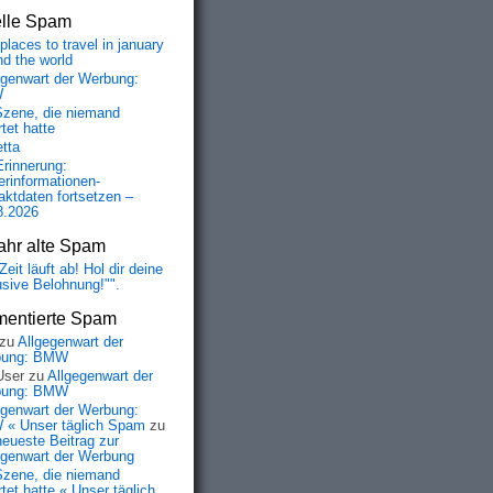
elle Spam
places to travel in january
nd the world
egenwart der Werbung:
W
Szene, die niemand
tet hatte
etta
Erinnerung:
erinformationen-
aktdaten fortsetzen –
8.2026
ahr alte Spam
Zeit läuft ab! Hol dir deine
usive Belohnung!"".
entierte Spam
zu
Allgegenwart der
bung: BMW
User
zu
Allgegenwart der
bung: BMW
egenwart der Werbung:
« Unser täglich Spam
zu
neueste Beitrag zur
egenwart der Werbung
Szene, die niemand
tet hatte « Unser täglich