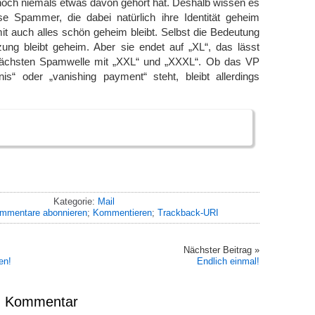
och niemals etwas davon gehört hat. Deshalb wissen es
e Spammer, die dabei natürlich ihre Identität geheim
t auch alles schön geheim bleibt. Selbst die Bedeutung
zung bleibt geheim. Aber sie endet auf „XL“, das lässt
 nächsten Spamwelle mit „XXL“ und „XXXL“. Ob das VP
nis“ oder „vanishing payment“ steht, bleibt allerdings
Kategorie:
Mail
mmentare abonnieren
;
Kommentieren
;
Trackback-URI
Nächster Beitrag »
en!
Endlich einmal!
en Kommentar