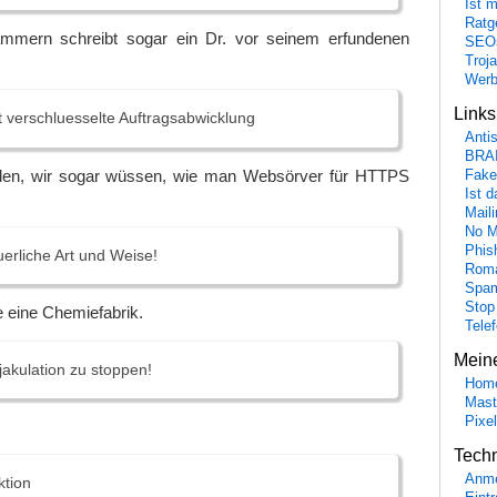
Ist 
Ratge
mmern schreibt sogar ein Dr. vor seinem erfundenen
SEO
Troj
Wer
Link
it verschluesselte Auftragsabwicklung
Anti
BRA
rden, wir sogar wüssen, wie man Websörver für HTTPS
Fake
Ist 
Maili
No M
Phis
tuerliche Art und Weise!
Roma
Spa
Stop
e eine Chemiefabrik.
Tele
Mein
 Ejakulation zu stoppen!
Hom
Mast
Pixe
Tech
Anme
ktion