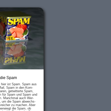
 die Spam
s hier ist Spam. Spam aus
Mail, Spam in den Kom­
aren, ge­twit­ter­te Spam,
 für Spam und Spam und
. Manch­mal auch Wer­
, um die Spam ab­wechs­
­reich­er zu mach­en. Aber
ber­wiegt die Spam, ob