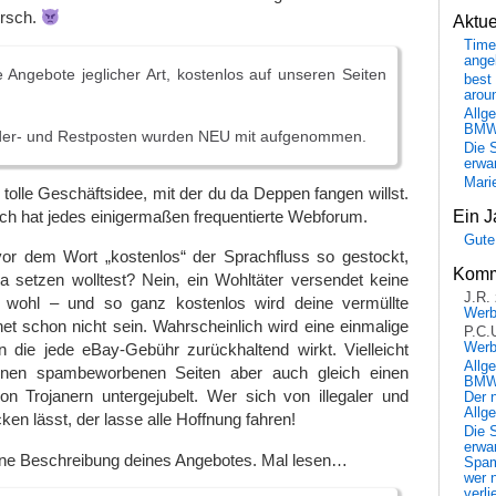
Arsch.
Aktu
Time
ange
 Angebote jeglicher Art, kostenlos auf unseren Seiten
best 
arou
Allg
BM
der- und Restposten wurden NEU mit aufgenommen.
Die 
erwar
Mari
 tolle Geschäftsidee, mit der du da Deppen fangen willst.
Ein J
ch hat jedes einigermaßen frequentierte Webforum.
Gute
vor dem Wort „kostenlos“ der Sprachfluss so gestockt,
Komm
setzen wolltest? Nein, ein Wohltäter versendet keine
J.R.
 wohl – und so ganz kostenlos wird deine vermüllte
Wer
et schon nicht sein. Wahrscheinlich wird eine einmalige
P.C.
Wer
n die jede eBay-Gebühr zurückhaltend wirkt. Vielleicht
Allg
inen spambeworbenen Seiten aber auch gleich einen
BMW 
on Trojanern untergejubelt. Wer sich von illegaler und
Der 
Allg
ken lässt, der lasse alle Hoffnung fahren!
Die 
erwar
eine Beschreibung deines Angebotes. Mal lesen…
Spa
wer n
verli