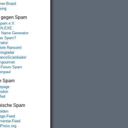
aner-Board
bung
s gegen Spam
spam e.V.
IN.EXE
 Name Generator
das Spam?
nator
ore Ransom!
hingradar
nceScambaiter
mgourmet
 Forum Spam
fonpaul
e Spam
epage
odon
lfed
nische Spam
lden
rags-Feed
entar-Feed
Press.org