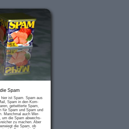
 die Spam
s hier ist Spam. Spam aus
Mail, Spam in den Kom­
aren, ge­twit­ter­te Spam,
 für Spam und Spam und
. Manch­mal auch Wer­
, um die Spam ab­wechs­
­reich­er zu mach­en. Aber
ber­wiegt die Spam, ob