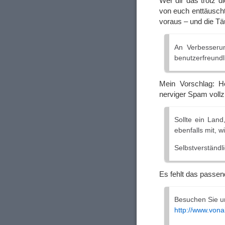
Wer dir das trotz d
von euch enttäusch
voraus – und die Tä
An Verbesseru
benutzerfreundl
Mein Vorschlag: 
nerviger Spam voll
Sollte ein Land
ebenfalls mit,
Selbstverständl
Es fehlt das passend
Besuchen Sie u
http://www.vona