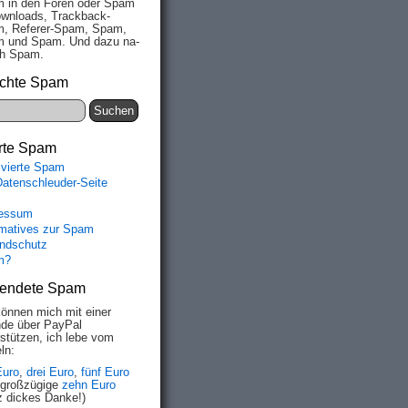
 in den Fo­ren oder Spam
wn­loads, Track­back-
, Re­fe­rer-Spam, Spam,
 und Spam. Und da­zu na­
ich Spam.
chte Spam
rte Spam
ivierte Spam
Datenschleuder-Seite
essum
rmatives zur Spam
ndschutz
m?
endete Spam
können mich mit einer
de über PayPal
rstützen, ich lebe vom
ln:
Euro
,
drei Euro
,
fünf Euro
 großzügige
zehn Euro
z dickes Danke!)