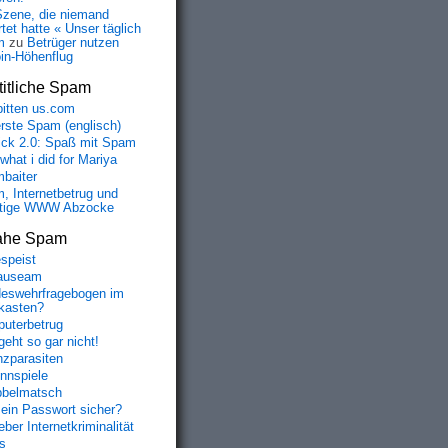
Szene, die niemand
tet hatte « Unser täglich
m
zu
Betrüger nutzen
oin-Höhenflug
itliche Spam
bitten us.com
erste Spam (englisch)
fick 2.0: Spaß mit Spam
 what i did for Mariya
baiter
, Internetbetrug und
tige WWW Abzocke
ahe Spam
speist
auseam
eswehrfragebogen im
fkasten?
uterbetrug
geht so gar nicht!
nzparasiten
nnspiele
belmatsch
mein Passwort sicher?
ber Internetkriminalität
s