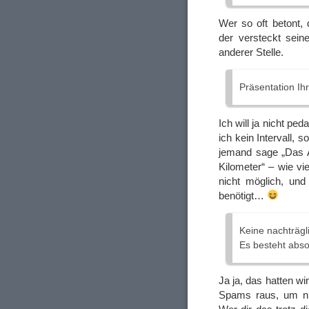
Wer so oft betont, 
der versteckt sein
anderer Stelle.
Präsentation Ih
Ich will ja nicht pe
ich kein Intervall, 
jemand sage „Das A
Kilometer“ – wie v
nicht möglich, und
benötigt…
Keine nachträg
Es besteht absol
Ja ja, das hatten wi
Spams raus, um ni