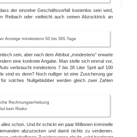
dass der einzelne Geschäftsvorfall kostenlos sein wird,
en Reibach oder vielleicht auch seinen Abzocktrick an
rer Anzeige mindestens 50 bis 365 Tage
dantisch sein, aber nach dem Attribut „mindestens“ erwarte
sondern eine konkrete Angabe. Man stelle sich einmal vor,
uto verbraucht mindestens 7 bis 28 Liter Sprit auf 100
iele sind es denn? Noch
nulliger
ist eine Zusicherung gar
 für solches Nullgeblubber werden gleich
zwei
Zahlen
liche Rechnungserhebung
ut kein Risiko
r alles schon. Und ihr schickt ein paar Millionen kriminelle
emanden abzuzocken und damit nichts zu verdienen.