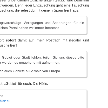
ieser unbeholfenen Zusicherungen glaubt, wird bestimmt
t werden. Denn jeder Enttäuschung geht eine Täuschung
uschung, die liefest du mit deinem Spam frei Haus.
ngsvorschläge, Anregungen und Änderungen für ein
iches Portal haben wir immer Interesse.
Hört
sofort
damit auf, mein Postfach mit illegaler und
zuscheißen!
, Gebiet oder Stadt fehlen, teilen Sie uns dieses bitte
 wir werden es umgehend mit aufnehmen.
ich auch Gebiete außerhalb von Europa.
e „Gebiet“ für euch. Die Hölle.
ns
bisz.eu