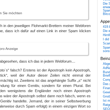
Die 
erwar
Spa
en Sie möchten
Bitc
Appet
h in den jeweiligen Flohmarkt-Brettern meiner Webforen
419.
e, dass ich dafür auf einen Link in einer Spam klicken
Die 
Hirn
I did
Scam
Spam
 pro Anzeige
sons
Bein
 abgesehen, dass ich das in jedem Webforum…
Abge
AdN
to´s“ falsch? Erstens ist der Apostroph kein Apostroph,
Bund
ick“, weil der Autor dieser Zeilen nicht einmal der
Brie
Comp
ächtig ist. Zweitens ist das angehängte Suffix „s“ nicht
Das 
ndung für einen Genitiv, sondern für einen Plural. Bei
Fina
den wenigstens die Engländer noch einen Apostroph
Gewi
ns wäre der Apostroph selbst dann noch falsch, wenn es
Gnob
Ist 
 Genitiv handelte. Jemand, der in seiner Selbstwerbung
Ratge
galerweise durch Spam erfolgt) in einem einzigen Wort so
SEO