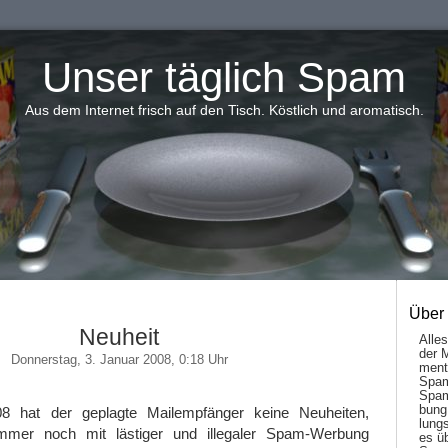
Unser täglich Spam
Aus dem Internet frisch auf den Tisch. Köstlich und aromatisch.
Über
Neuheit
Alle
der 
Donnerstag, 3. Januar 2008, 0:18 Uhr
men­t
Spam
Spam
bung
 hat der geplagte Mailempfänger keine Neuheiten,
lungs
mmer noch mit lästiger und illegaler Spam-Werbung
es ü