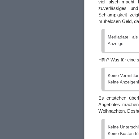
viel falsch macht,
zuverlässiges und
Schlampigkeit zei
mühelosen Geld, das
Mediadatei al
Anzeige
Häh? Was für eine 
Keine Vermittlu
Keine Anzeigenk
Es entstehen überh
Angebotes machen 
Weihnachten. Desha
Keine Unterschi
Keine Kosten fü