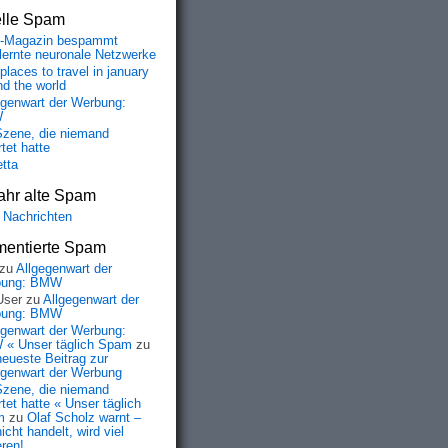
elle Spam
-Magazin bespammt
lernte neuronale Netzwerke
places to travel in january
nd the world
egenwart der Werbung:
W
Szene, die niemand
tet hatte
etta
ahr alte Spam
 Nachrichten
entierte Spam
zu
Allgegenwart der
bung: BMW
User
zu
Allgegenwart der
bung: BMW
egenwart der Werbung:
« Unser täglich Spam
zu
neueste Beitrag zur
egenwart der Werbung
Szene, die niemand
tet hatte « Unser täglich
m
zu
Olaf Scholz warnt –
icht handelt, wird viel
eren!