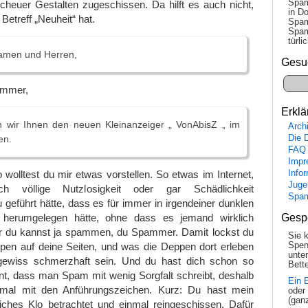
Spam
scheuer Gestalten zugeschissen. Da hilft es auch nicht,
in Do
Betreff „Neuheit“ hat.
Spam
Spam
tür­l
amen und Herren,
Gesu
ammer,
Erklä
n wir Ihnen den neuen Kleinanzeiger „ VonAbisZ „ im
Arch
Die 
en.
FAQ
Impr
Info
 wolltest du mir etwas vorstellen. So etwas im Internet,
Juge
h völlige Nutzlosigkeit oder gar Schädlichkeit
Spa
 geführt hätte, dass es für immer in irgendeiner dunklen
Gesp
 herumgelegen hätte, ohne dass es jemand wirklich
er du kannst ja spammen, du Spammer. Damit lockst du
Sie 
Spen
pen auf deine Seiten, und was die Deppen dort erleben
unte
gewiss schmerzhaft sein. Und du hast dich schon so
Bette
nt, dass man Spam mit wenig Sorgfalt schreibt, deshalb
Ein 
inmal mit den Anführungszeichen. Kurz: Du hast mein
oder
(gan
liches Klo betrachtet und einmal reingeschissen. Dafür