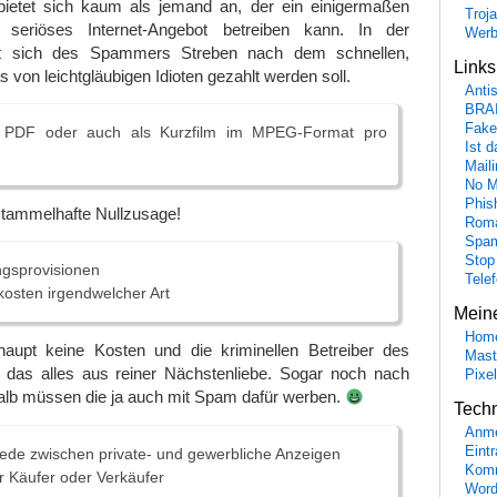
 bietet sich kaum als jemand an, der ein einigermaßen
Troj
 seriöses Internet-Angebot betreiben kann. In der
Wer
gt sich des Spammers Streben nach dem schnellen,
Link
 von leichtgläubigen Idioten gezahlt werden soll.
Anti
BRA
Fake
s PDF oder auch als Kurzfilm im MPEG-Format pro
Ist 
Maili
No M
Phis
stammelhafte Nullzusage!
Roma
Spa
Stop
ngsprovisionen
Tele
osten irgendwelcher Art
Mein
Hom
aupt keine Kosten und die kriminellen Betreiber des
Mast
das alles aus reiner Nächstenliebe. Sogar noch nach
Pixe
lb müssen die ja auch mit Spam dafür werben.
Tech
Anme
Eint
ede zwischen private- und gewerbliche Anzeigen
Komm
r Käufer oder Verkäufer
Word