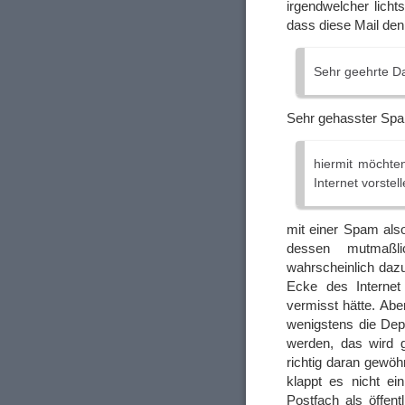
irgendwelcher licht
dass diese Mail den 
Sehr geehrte D
Sehr gehasster Sp
hiermit möchte
Internet vorstell
mit einer Spam also
dessen mutmaßlic
wahrscheinlich dazu
Ecke des Internet
vermisst hätte. Ab
wenigstens die Dep
werden, das wird 
richtig daran gewöh
klappt es nicht e
Postfach als öffent