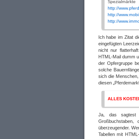
Spezialmärkte
http://www.pfer
http://www.mobi
http://www.immo
Ich habe im Zitat d
eingefügten Leerzei
nicht nur flatterh
HTML-Mail dumm und
der Opfergruppe b
solche Bauernfänge
sich die Menschen, 
diesen „Pferdemark
ALLES KOSTE
Ja, das sagtes
Großbuchstaben, d
überzeugender. Wen
Tabellen mit HTML-