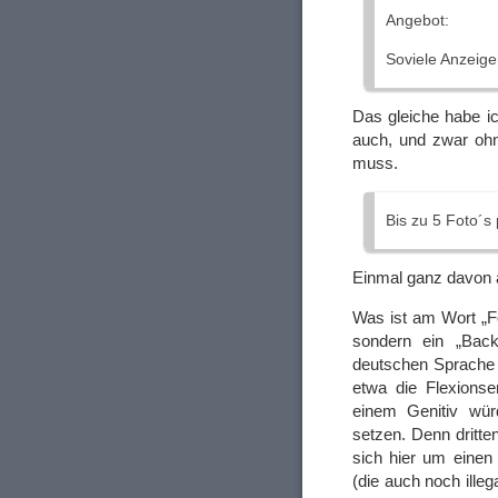
Angebot:
Soviele Anzeig
Das gleiche habe ic
auch, und zwar ohn
muss.
Bis zu 5 Foto´s
Einmal ganz davon
Was ist am Wort „Fo
sondern ein „Backt
deutschen Sprache m
etwa die Flexionse
einem Genitiv wür
setzen. Denn dritte
sich hier um einen
(die auch noch ille