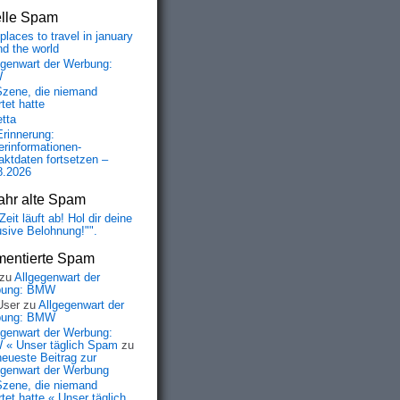
elle Spam
places to travel in january
nd the world
egenwart der Werbung:
W
Szene, die niemand
tet hatte
etta
Erinnerung:
erinformationen-
aktdaten fortsetzen –
8.2026
ahr alte Spam
Zeit läuft ab! Hol dir deine
usive Belohnung!"".
entierte Spam
zu
Allgegenwart der
bung: BMW
User
zu
Allgegenwart der
bung: BMW
egenwart der Werbung:
« Unser täglich Spam
zu
neueste Beitrag zur
egenwart der Werbung
Szene, die niemand
tet hatte « Unser täglich