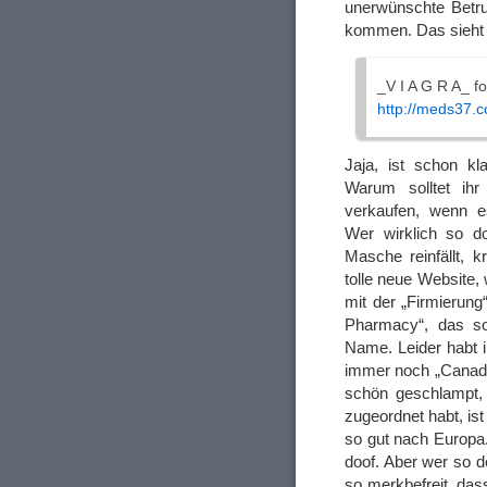
unerwünschte Betru
kommen. Das sieht 
_V I A G R A_ f
http://meds37.
Jaja, ist schon kl
Warum solltet ih
verkaufen, wenn e
Wer wirklich so d
Masche reinfällt, k
tolle neue Website, 
mit der „Firmierung“
Pharmacy“, das sol
Name. Leider habt i
immer noch „Canadi
schön geschlampt, 
zugeordnet habt, is
so gut nach Europa
doof. Aber wer so do
so merkbefreit, das