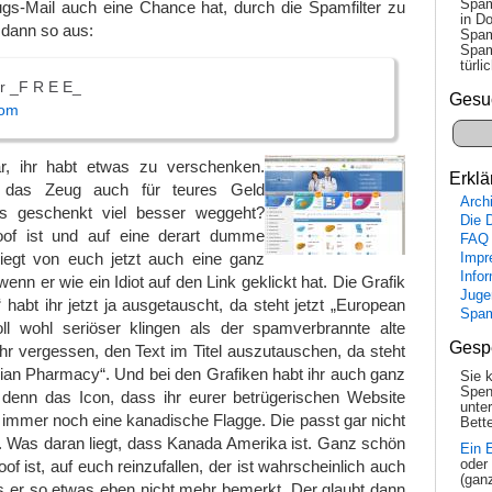
Spam
gs-Mail auch eine Chance hat, durch die Spamfilter zu
in Do
dann so aus:
Spam
Spam
tür­l
or _F R E E_
Gesu
com
ar, ihr habt etwas zu verschenken.
Erklä
r das Zeug auch für teures Geld
Arch
s geschenkt viel besser weggeht?
Die 
oof ist und auf eine derart dumme
FAQ
riegt von euch jetzt auch eine ganz
Impr
Info
wenn er wie ein Idiot auf den Link geklickt hat. Die Grafik
Juge
 habt ihr jetzt ja ausgetauscht, da steht jetzt „European
Spa
l wohl seriöser klingen als der spamverbrannte alte
Gesp
hr vergessen, den Text im Titel auszutauschen, da steht
an Pharmacy“. Und bei den Grafiken habt ihr auch ganz
Sie 
Spen
denn das Icon, dass ihr eurer betrügerischen Website
unte
t immer noch eine kanadische Flagge. Die passt gar nicht
Bette
. Was daran liegt, dass Kanada Amerika ist. Ganz schön
Ein 
of ist, auf euch reinzufallen, der ist wahrscheinlich auch
oder
(gan
s er so etwas eben nicht mehr bemerkt. Der glaubt dann