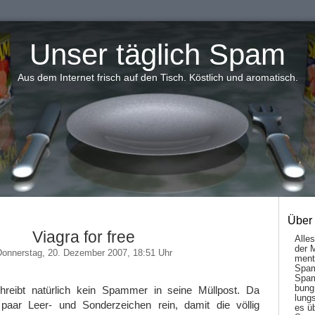
Unser täglich Spam
Aus dem Internet frisch auf den Tisch. Köstlich und aromatisch.
Über
Viagra for free
Alle
der 
onnerstag, 20. Dezember 2007, 18:51 Uhr
men­t
Spam
Spam
bung
hreibt natürlich kein Spammer in seine Müllpost. Da
lungs
aar Leer- und Sonderzeichen rein, damit die völlig
es ü