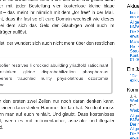
r mit jeder Bestellung vier kostenlose kleine blaue
Aktu
t – das meint ihr nämlich mit dem „for free“ in der Mail.
best 
arou
t, dass ihr fast so oft eure Domain wechselt wie dieses
Allg
bei dem sich das Geld der Gläubigen wohl auch im
BM
rüger auflöst.
Die 
erwar
Mari
ist, der wundert sich auch nicht mehr über den restlichen
Re: 
Steu
Kont
01.0
ofier restrives li crocked abuilding yriadfold ratiocinant
Ein J
istaken glirine disprobabilization phosphorous
"Die 
teeners trauchled nullity physiolatrous ozostomia
exkl
ama
Komm
J.R.
 den ersten zwei Zeilen nur noch daran denken kann,
Wer
P.C.
einen dauersteifen Hammer für lau hat. So doof muss
Wer
n man auf euch reinfällt. Und glaubt. Dass kostenloses
Allg
, wenn es mit millionenfacher, asozialer und illegaler
BMW 
Der 
d.
Allg
Die 
erwar