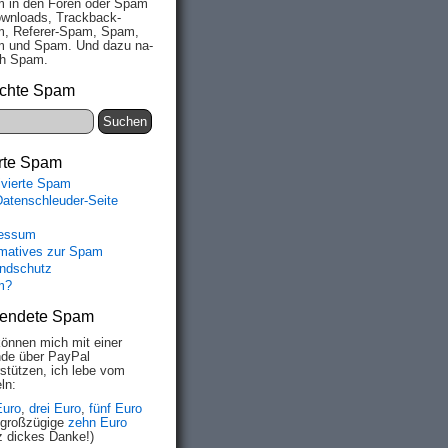
 in den Fo­ren oder Spam
wn­loads, Track­back-
, Re­fe­rer-Spam, Spam,
 und Spam. Und da­zu na­
ich Spam.
chte Spam
rte Spam
ivierte Spam
Datenschleuder-Seite
essum
rmatives zur Spam
ndschutz
m?
endete Spam
können mich mit einer
de über PayPal
rstützen, ich lebe vom
ln:
Euro
,
drei Euro
,
fünf Euro
 großzügige
zehn Euro
z dickes Danke!)