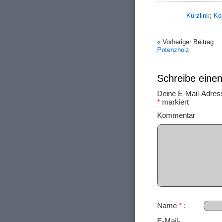
Kurzlink
;
Ko
« Vorheriger Beitrag
Potenzholz
Schreibe ein
Deine E-Mail-Adresse
*
markiert
Ko
Name
*
E-Mail-