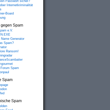
mein Passwort sicher?
ber Internetkriminalität
s
aner-Board
bung
s gegen Spam
spam e.V.
IN.EXE
 Name Generator
das Spam?
nator
ore Ransom!
hingradar
nceScambaiter
mgourmet
 Forum Spam
fonpaul
e Spam
epage
odon
lfed
nische Spam
lden