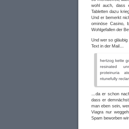
wohl auch, dass e
Tabletten dazu krieg
Und er bemerkt nich
ominöse Casino, 
Wohlgefallen der Bet
Und wer so gläubig 
Text in der Mail…
hertzog kette go
resinated unm
proteinuria a
ntunefully recl
…da er schon nach
dass er demnächst 
man eben sein, wen
Viagra nur weggeht
Spam beworben wir