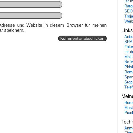
Ist 
Ratge
SEO
Troj
Wer
Adresse und Website in diesem Browser für meinen
r speichern.
Link
Anti
BRA
Fake
Ist 
Maili
No M
Phis
Roma
Spa
Stop
Tele
Mein
Hom
Mast
Pixe
Tech
Anme