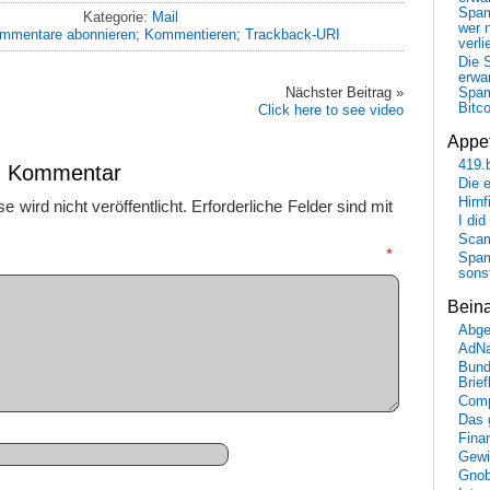
Spa
Kategorie:
Mail
wer n
mmentare abonnieren
;
Kommentieren
;
Trackback-URI
verli
Die 
erwar
Nächster Beitrag »
Spa
Bitc
Click here to see video
Appet
419.
en Kommentar
Die 
Hirn
 wird nicht veröffentlicht.
Erforderliche Felder sind mit
I did
Scam
mmentar
*
Spam
sons
Bein
Abge
AdN
Bund
Brie
Comp
Das 
Fina
Gewi
Gnob