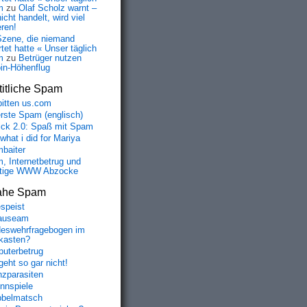
m
zu
Olaf Scholz warnt –
icht handelt, wird viel
eren!
Szene, die niemand
tet hatte « Unser täglich
m
zu
Betrüger nutzen
oin-Höhenflug
itliche Spam
bitten us.com
erste Spam (englisch)
fick 2.0: Spaß mit Spam
 what i did for Mariya
baiter
, Internetbetrug und
tige WWW Abzocke
ahe Spam
speist
auseam
eswehrfragebogen im
fkasten?
uterbetrug
geht so gar nicht!
nzparasiten
nnspiele
belmatsch