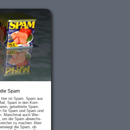
 die Spam
s hier ist Spam. Spam aus
Mail, Spam in den Kom­
aren, ge­twit­ter­te Spam,
 für Spam und Spam und
. Manch­mal auch Wer­
, um die Spam ab­wechs­
­reich­er zu mach­en. Aber
ber­wiegt die Spam, ob