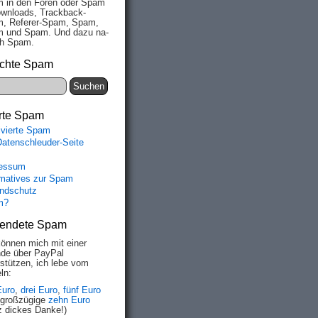
 in den Fo­ren oder Spam
wn­loads, Track­back-
, Re­fe­rer-Spam, Spam,
 und Spam. Und da­zu na­
ich Spam.
chte Spam
rte Spam
ivierte Spam
Datenschleuder-Seite
essum
rmatives zur Spam
ndschutz
m?
endete Spam
können mich mit einer
de über PayPal
rstützen, ich lebe vom
ln:
Euro
,
drei Euro
,
fünf Euro
 großzügige
zehn Euro
z dickes Danke!)