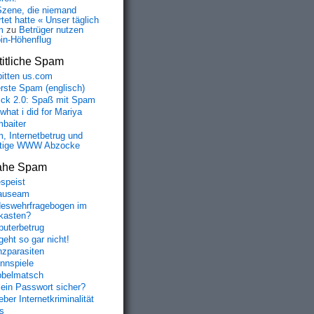
Szene, die niemand
tet hatte « Unser täglich
m
zu
Betrüger nutzen
oin-Höhenflug
itliche Spam
bitten us.com
erste Spam (englisch)
fick 2.0: Spaß mit Spam
 what i did for Mariya
baiter
, Internetbetrug und
tige WWW Abzocke
ahe Spam
speist
auseam
eswehrfragebogen im
fkasten?
uterbetrug
geht so gar nicht!
nzparasiten
nnspiele
belmatsch
mein Passwort sicher?
ber Internetkriminalität
s