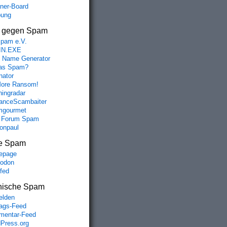
aner-Board
bung
s gegen Spam
spam e.V.
IN.EXE
 Name Generator
das Spam?
nator
ore Ransom!
hingradar
nceScambaiter
mgourmet
 Forum Spam
fonpaul
e Spam
epage
odon
lfed
nische Spam
lden
rags-Feed
entar-Feed
Press.org