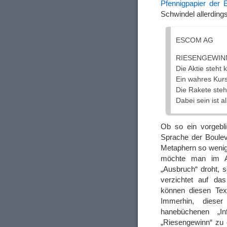
Pfennigpapier de
Schwindel allerding
ESCOM AG
RIESENGEWIN
Die Aktie steht
Ein wahres Kur
Die Rakete steh
Dabei sein ist al
Ob so ein vorgebli
Sprache der Boulev
Metaphern so wenig
möchte man im Al
„Ausbruch“ droht, 
verzichtet auf da
können diesen Text
Immerhin, diese
hanebüchenen „I
„Riesengewinn“ zu e