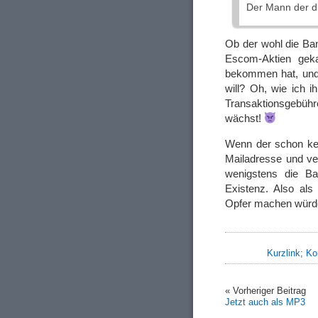
Der Mann der d
Ob der wohl die Ban
Escom-Aktien geka
bekommen hat, und 
will? Oh, wie ich 
Transaktionsgebühre
wächst!
Wenn der schon kei
Mailadresse und ve
wenigstens die Ba
Existenz. Also als 
Opfer machen würde,
Kurzlink
;
Ko
« Vorheriger Beitrag
Jetzt auch als MP3