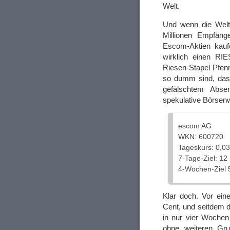
Welt.
Und wenn die Welt 
Millionen Empfäng
Escom-Aktien kauf
wirklich einen RI
Riesen-Stapel Pfenn
so dumm sind, dass
gefälschtem Abse
spekulative Börsen
escom AG
WKN: 600720
Tageskurs: 0,0
7-Tage-Ziel: 12
4-Wochen-Ziel 
Klar doch. Vor ein
Cent, und seitdem 
in nur vier Wochen
ohne weiteren Gru