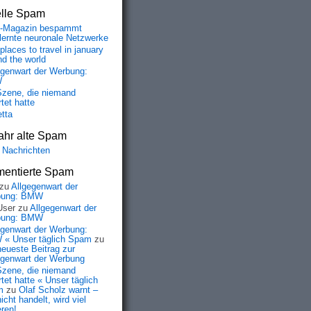
elle Spam
-Magazin bespammt
lernte neuronale Netzwerke
places to travel in january
nd the world
egenwart der Werbung:
W
Szene, die niemand
tet hatte
etta
ahr alte Spam
 Nachrichten
entierte Spam
zu
Allgegenwart der
bung: BMW
User
zu
Allgegenwart der
bung: BMW
egenwart der Werbung:
« Unser täglich Spam
zu
neueste Beitrag zur
egenwart der Werbung
Szene, die niemand
tet hatte « Unser täglich
m
zu
Olaf Scholz warnt –
icht handelt, wird viel
eren!