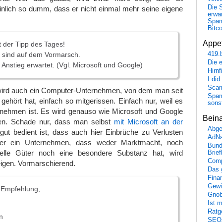
Die 
nlich so dumm, dass er nicht einmal mehr seine eigene
erwar
Spa
Bitc
Appet
t der Tipp des Tages!
419.
 sind auf dem Vormarsch.
Die 
Anstieg erwartet. (Vgl. Microsoft und Google)
Hirn
I did
Scam
 wird auch ein Computer-Unternehmen, von dem man seit
Spam
gehört hat, einfach so mitgerissen. Einfach nur, weil es
sons
nehmen ist. Es wird genauso wie Microsoft und Google
Bein
gen. Schade nur, dass man selbst
mit Microsoft an der
Abge
ut bedient ist, dass auch hier Einbrüche zu Verlusten
AdN
ber ein Unternehmen, dass weder Marktmacht, noch
Bund
ielle Güter noch eine besondere Substanz hat, wird
Brie
Comp
eigen. Vormarschierend.
Das 
Fina
Gewi
r Empfehlung,
Gnob
Ist 
Ratge
n
SEO