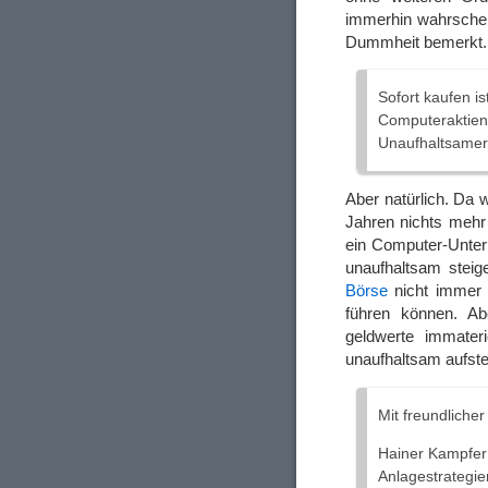
immerhin wahrschei
Dummheit bemerkt.
Sofort kaufen is
Computeraktien
Unaufhaltsamer 
Aber natürlich. Da
Jahren nichts mehr 
ein Computer-Unter
unaufhaltsam stei
Börse
nicht immer g
führen können. A
geldwerte immater
unaufhaltsam aufst
Mit freundliche
Hainer Kampfer
Anlagestrategie