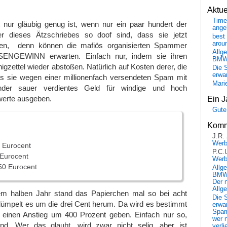
Aktu
Time
nur gläubig genug ist, wenn nur ein paar hundert der
ange
er dieses Ätzschriebes so doof sind, dass sie jetzt
best 
arou
en, denn können die mafiös organisierten Spammer
Allg
ESENGEWINN erwarten. Einfach nur, indem sie ihren
BM
igzettel wieder abstoßen. Natürlich auf Kosten derer, die
Die 
erwar
 sie wegen einer millionenfach versendeten Spam mit
Mari
nder sauer verdientes Geld für windige und hoch
werte ausgeben.
Ein J
Gute
Komm
J.R.
Wer
3 Eurocent
P.C.
 Eurocent
Wer
50 Eurocent
Allg
BMW 
Der 
Allg
em halben Jahr stand das Papierchen mal so bei acht
Die 
dümpelt es um die drei Cent herum. Da wird es bestimmt
erwar
Spa
 einen Anstieg um 400 Prozent geben. Einfach nur so,
wer n
nd. Wer das glaubt, wird zwar nicht selig, aber ist
verli