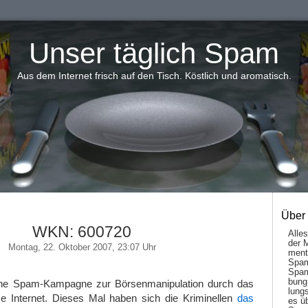
Unser täglich Spam
Aus dem Internet frisch auf den Tisch. Köstlich und aromatisch.
Über
WKN: 600720
Alle
der 
Montag, 22. Oktober 2007, 23:07 Uhr
men­t
Spam
Spam
bung
ine Spam-Kampagne zur Börsenmanipulation durch das
lungs
e Internet. Dieses Mal haben sich die Kriminellen
das
es ü