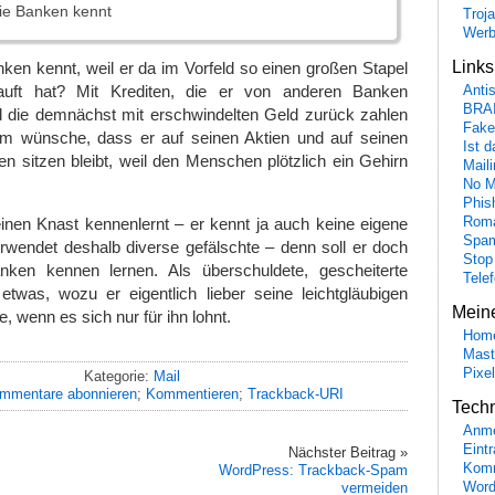
ie Banken kennt
Troj
Wer
Link
ken kennt, weil er da im Vorfeld so einen großen Stapel
uft hat? Mit Krediten, die er von anderen Banken
Anti
BRA
die demnächst mit erschwindelten Geld zurück zahlen
Fake
ihm wünsche, dass er auf seinen Aktien und auf seinen
Ist 
n sitzen bleibt, weil den Menschen plötzlich ein Gehirn
Maili
No M
Phis
Roma
nen Knast kennenlernt – er kennt ja auch keine eigene
Spa
rwendet deshalb diverse gefälschte – denn soll er doch
Stop
nken kennen lernen. Als überschuldete, gescheiterte
Tele
etwas, wozu er eigentlich lieber seine leichtgläubigen
Mein
 wenn es sich nur für ihn lohnt.
Hom
Mast
Pixe
Kategorie:
Mail
mmentare abonnieren
;
Kommentieren
;
Trackback-URI
Tech
Anme
Eint
Nächster Beitrag »
Komm
WordPress: Trackback-Spam
Word
vermeiden