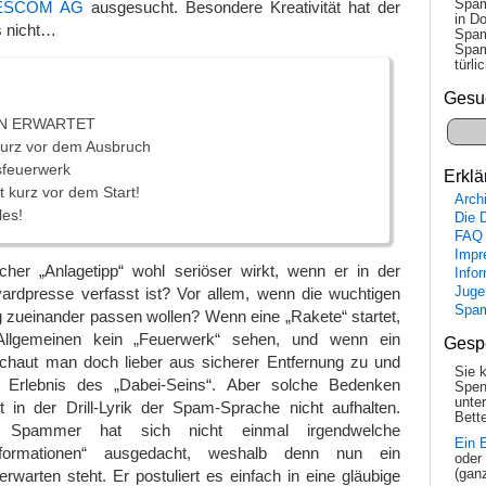
Spam
r ESCOM AG
ausgesucht. Besondere Kreativität hat der
in Do
s nicht…
Spam
Spam
tür­l
Gesu
N ERWARTET
 kurz vor dem Ausbruch
sfeuerwerk
Erklä
t kurz vor dem Start!
Arch
les!
Die 
FAQ
Impr
cher „Anlagetipp“ wohl seriöser wirkt, wenn er in der
Info
ardpresse verfasst ist? Vor allem, wenn die wuchtigen
Juge
Spa
 zueinander passen wollen? Wenn eine „Rakete“ startet,
lgemeinen kein „Feuerwerk“ sehen, und wenn ein
Gesp
schaut man doch lieber aus sicherer Entfernung zu und
Sie 
s Erlebnis des „Dabei-Seins“. Aber solche Bedenken
Spen
unte
 in der Drill-Lyrik der Spam-Sprache nicht aufhalten.
Bette
r Spammer hat sich nicht einmal irgendwelche
Ein 
nformationen“ ausgedacht, weshalb denn nun ein
oder
rwarten steht. Er postuliert es einfach in eine gläubige
(gan