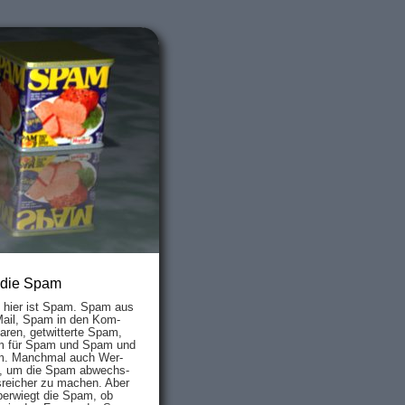
 die Spam
s hier ist Spam. Spam aus
Mail, Spam in den Kom­
aren, ge­twit­ter­te Spam,
 für Spam und Spam und
. Manch­mal auch Wer­
, um die Spam ab­wechs­
­reich­er zu mach­en. Aber
ber­wiegt die Spam, ob