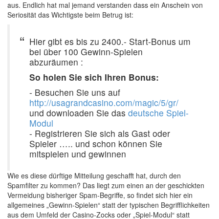
aus. Endlich hat mal jemand verstanden dass ein Anschein von
Seriosität das Wichtigste beim Betrug ist:
Hier gibt es bis zu 2400.- Start-Bonus um
bei über 100 Gewinn-Spielen
abzuräumen :
So holen Sie sich Ihren Bonus:
- Besuchen Sie uns auf
http://usagrandcasino.com/magic/5/gr/
und downloaden Sie das
deutsche Spiel-
Modul
- Registrieren Sie sich als Gast oder
Spieler ….. und schon können Sie
mitspielen und gewinnen
Wie es diese dürftige Mitteilung geschafft hat, durch den
Spamfilter zu kommen? Das liegt zum einen an der geschickten
Vermeidung bisheriger Spam-Begriffe, so findet sich hier ein
allgemeines „Gewinn-Spielen“ statt der typischen Begrifflichkeiten
aus dem Umfeld der Casino-Zocks oder „Spiel-Modul“ statt