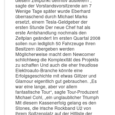
diesem Zeitpunkt definitiv ausliefern“,
sagte der Vorstandsvorsitzende am 7
Wenige Tage später wurde Eberhard
überraschend durch Michael Marks
ersetzt, einem Tesla-Geldgeber der
ersten Stunde Der neue Chef hat als
erste Amtshandlung nochmals den
Zeitplan geändert Im ersten Quartal 2008
sollen nun lediglich 50 Fahrzeuge ihren
Besitzern übergeben werden
Möglicherweise macht dem Newcomer
schlichtweg die Komplexität des Projekts
zu schaffen Und auch die eher freudlose
Elektroauto-Branche könnte eine
Erfolgsgeschichte mit etwas Glitzer und
Glamour eigentlich gut gebrauchen. „Es
war eine lange, aber vor allem
fantastische Tour“, sagte Tour-Produzent
Michael Cohl, „ein unglaublicher Triumph
Mit diesem Kassenerfolg gelang es den
Stones, die irische Rockband U2 von
ihrem Spitzenplatz auf der Hitliste der