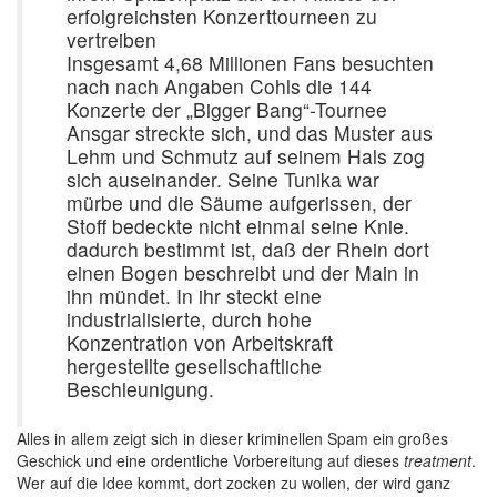
erfolgreichsten Konzerttourneen zu
vertreiben
Insgesamt 4,68 Millionen Fans besuchten
nach nach Angaben Cohls die 144
Konzerte der „Bigger Bang“-Tournee
Ansgar streckte sich, und das Muster aus
Lehm und Schmutz auf seinem Hals zog
sich auseinander. Seine Tunika war
mürbe und die Säume aufgerissen, der
Stoff bedeckte nicht einmal seine Knie.
dadurch bestimmt ist, daß der Rhein dort
einen Bogen beschreibt und der Main in
ihn mündet. In ihr steckt eine
industrialisierte, durch hohe
Konzentration von Arbeitskraft
hergestellte gesellschaftliche
Beschleunigung.
Alles in allem zeigt sich in dieser kriminellen Spam ein großes
Geschick und eine ordentliche Vorbereitung auf dieses
treatment
.
Wer auf die Idee kommt, dort zocken zu wollen, der wird ganz