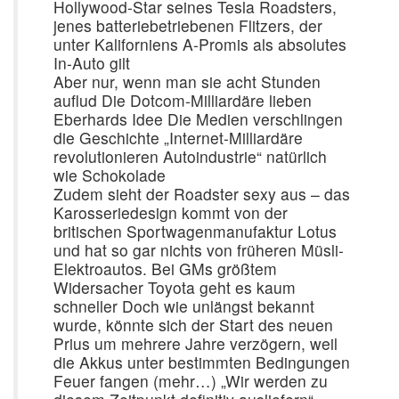
Hollywood-Star seines Tesla Roadsters,
jenes batteriebetriebenen Flitzers, der
unter Kaliforniens A-Promis als absolutes
In-Auto gilt
Aber nur, wenn man sie acht Stunden
auflud Die Dotcom-Milliardäre lieben
Eberhards Idee Die Medien verschlingen
die Geschichte „Internet-Milliardäre
revolutionieren Autoindustrie“ natürlich
wie Schokolade
Zudem sieht der Roadster sexy aus – das
Karosseriedesign kommt von der
britischen Sportwagenmanufaktur Lotus
und hat so gar nichts von früheren Müsli-
Elektroautos. Bei GMs größtem
Widersacher Toyota geht es kaum
schneller Doch wie unlängst bekannt
wurde, könnte sich der Start des neuen
Prius um mehrere Jahre verzögern, weil
die Akkus unter bestimmten Bedingungen
Feuer fangen (mehr…) „Wir werden zu