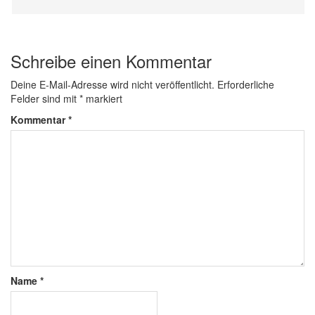
Schreibe einen Kommentar
Deine E-Mail-Adresse wird nicht veröffentlicht.
Erforderliche
Felder sind mit
*
markiert
Kommentar
*
Name
*