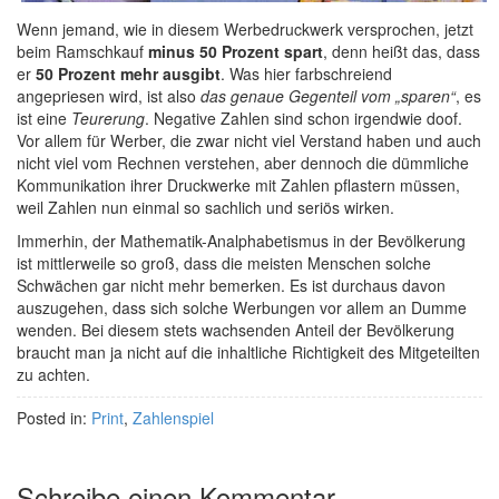
Wenn jemand, wie in diesem Werbedruckwerk versprochen, jetzt
beim Ramschkauf
minus 50 Prozent spart
, denn heißt das, dass
er
50 Prozent mehr ausgibt
. Was hier farbschreiend
angepriesen wird, ist also
das genaue Gegenteil vom „sparen“
, es
ist eine
Teurerung
. Negative Zahlen sind schon irgendwie doof.
Vor allem für Werber, die zwar nicht viel Verstand haben und auch
nicht viel vom Rechnen verstehen, aber dennoch die dümmliche
Kommunikation ihrer Druckwerke mit Zahlen pflastern müssen,
weil Zahlen nun einmal so sachlich und seriös wirken.
Immerhin, der Mathematik-Analphabetismus in der Bevölkerung
ist mittlerweile so groß, dass die meisten Menschen solche
Schwächen gar nicht mehr bemerken. Es ist durchaus davon
auszugehen, dass sich solche Werbungen vor allem an Dumme
wenden. Bei diesem stets wachsenden Anteil der Bevölkerung
braucht man ja nicht auf die inhaltliche Richtigkeit des Mitgeteilten
zu achten.
Posted in:
Print
,
Zahlenspiel
Schreibe einen Kommentar