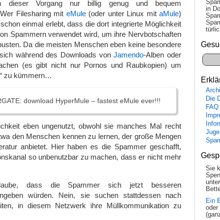
Spam
 dieser Vorgang nur billig genug und bequem
in Do
. Wer Filesharing mit
eMule
(oder unter Linux mit
aMule
)
Spam
Spam
 schon einmal erlebt, dass die dort integrierte Möglichkeit
tür­l
on Spammern verwendet wird, um ihre Nervbotschaften
Gesu
pusten. Da die meisten Menschen eben keine besondere
, sich während des Downloads von
Jamendo
-Alben oder
achen (es gibt nicht nur Pornos und Raubkopien) um
en“ zu kümmern…
Erklä
Arch
Die 
RGATE: download HyperMule – fastest eMule ever!!!
FAQ
Impr
Info
ichkeit eben ungenutzt, obwohl sie manches Mal recht
Juge
etwa den Menschen kennen zu lernen, der große Mengen
Spa
Literatur anbietet. Hier haben es die Spammer geschafft,
Gesp
nskanal so unbenutzbar zu machen, dass er nicht mehr
Sie 
Spen
unte
laube, dass die Spammer sich jetzt besseren
Bette
ingeben würden. Nein, sie suchen stattdessen nach
Ein 
eiten, in diesem Netzwerk ihre Müllkommunikation zu
oder
(gan