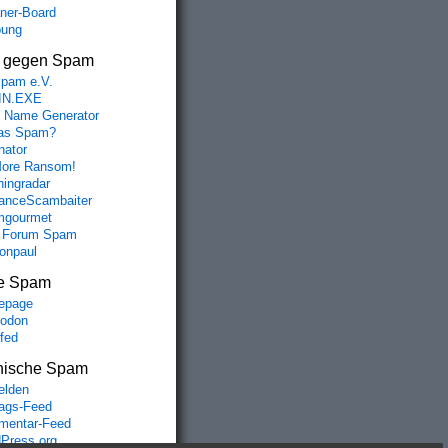
aner-Board
bung
s gegen Spam
spam e.V.
IN.EXE
 Name Generator
das Spam?
nator
ore Ransom!
hingradar
nceScambaiter
mgourmet
 Forum Spam
fonpaul
e Spam
epage
odon
lfed
nische Spam
lden
rags-Feed
entar-Feed
Press.org