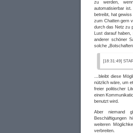
zu werden, wenn
automatisierbar ist
betreibt, hat gewiss
zum Chatten gern v
durch das Netz zu 
Lust darauf haben
anderer schöner S
solche „Botschaft
[18:31:49] STA
…bleibt diese Mögl
nützlich wäre, um 
freier politischer 
einen Kommunikatio
benutzt wird.
Aber niemand g
Beschäftigungen h
weiteren Möglichk
verbreiten.