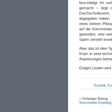
beschädigt. Im vor
gemacht – liegt d
Durchschnittswert,
abgegeben haben. D
eines kleinen Pikt
auf die Kommentare
geworden, eine wei
Spam zerstört word
Aber das ist dem Sp
Kram in einer techn
Anpreisungen betrac
Einigen Leuten wird 
Kurzlink
;
Ko
« Vorheriger Beitrag
Verschneiter Empfang