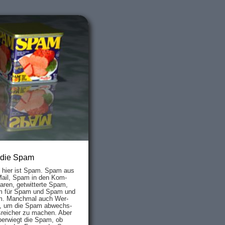
 die Spam
s hier ist Spam. Spam aus
Mail, Spam in den Kom­
aren, ge­twit­ter­te Spam,
 für Spam und Spam und
. Manch­mal auch Wer­
, um die Spam ab­wechs­
­reich­er zu mach­en. Aber
ber­wiegt die Spam, ob