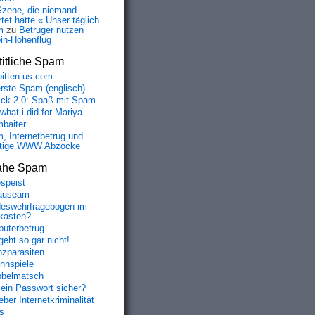
Szene, die niemand
tet hatte « Unser täglich
m
zu
Betrüger nutzen
oin-Höhenflug
itliche Spam
bitten us.com
erste Spam (englisch)
fick 2.0: Spaß mit Spam
 what i did for Mariya
baiter
, Internetbetrug und
tige WWW Abzocke
ahe Spam
speist
auseam
eswehrfragebogen im
fkasten?
uterbetrug
geht so gar nicht!
nzparasiten
nnspiele
belmatsch
mein Passwort sicher?
ber Internetkriminalität
s