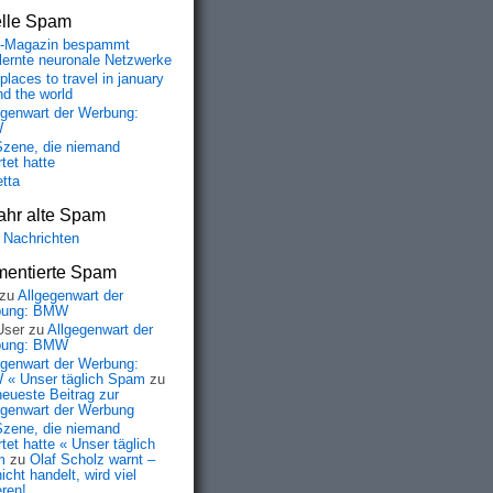
elle Spam
-Magazin bespammt
lernte neuronale Netzwerke
places to travel in january
nd the world
egenwart der Werbung:
W
Szene, die niemand
tet hatte
etta
ahr alte Spam
 Nachrichten
entierte Spam
zu
Allgegenwart der
bung: BMW
User
zu
Allgegenwart der
bung: BMW
egenwart der Werbung:
« Unser täglich Spam
zu
neueste Beitrag zur
egenwart der Werbung
Szene, die niemand
tet hatte « Unser täglich
m
zu
Olaf Scholz warnt –
icht handelt, wird viel
eren!