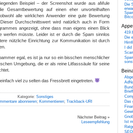
liegenden Beispiel – der Screenshot wurde aus aMule
Die 
erwar
ie Gesamtbewertung auf einen eher unvorteilhaften
Spa
 obwohl alle wirklichen Anwender eine gute Bewertung
Bitc
ieser Durchschnittswert wird natürlich auch in Form
Appet
ogrammes angezeigt, ohne dass man eigens einen Blick
419.
 werfen müsste. Leider ist er durch die Spam sinnlos
Die 
tere nützliche Einrichtung zur Kommunikation ist durch
Hirn
en.
I did
Scam
ammer egal, es ist ja nur so ein bisschen menschlicher
Spam
sons
ischen Umgebung, die er als reine Litfasssäule für seine
htet.
Bein
Abge
einfach viel zu selten das Fressbrett eingetreten.
AdN
Bund
Brie
Kategorie:
Sonstiges
Comp
mmentare abonnieren
;
Kommentieren
;
Trackback-URI
Das 
Fina
Gewi
Gnob
Nächster Beitrag »
Leseempfehlung
Ist 
Ratge
SEO