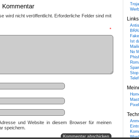
Troj
en Kommentar
Wer
 wird nicht veröffentlicht.
Erforderliche Felder sind mit
Link
Anti
mmentar
*
BRA
Fake
Ist 
Maili
No M
Phis
Roma
Spa
Stop
Tele
Mein
Hom
Mast
Pixe
Tech
Anme
Adresse und Website in diesem Browser für meinen
Eint
r speichern.
Komm
Word