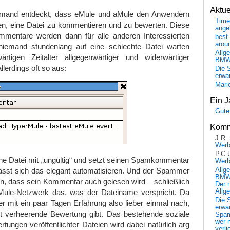
Aktu
jemand entdeckt, dass eMule und aMule den Anwendern
Time
ten, eine Datei zu kommentieren und zu bewerten. Diese
ange
mentare werden dann für alle anderen Interessierten
best 
arou
niemand stundenlang auf eine schlechte Datei warten
Allg
tigen Zeitalter allgegenwärtiger und widerwärtiger
BM
lerdings oft so aus:
Die 
erwar
Mari
Ein J
Gute
Komm
J.R.
Wer
P.C.
ne Datei mit „ungültig“ und setzt seinen Spamkommentar
Wer
lässt sich das elegant automatisieren. Und der Spammer
Allg
BMW 
in, dass sein Kommentar auch gelesen wird – schließlich
Der 
 eMule-Netzwerk das, was der Dateiname verspricht. Da
Allg
Die 
 mit ein paar Tagen Erfahrung also lieber einmal nach,
erwar
t verheerende Bewertung gibt. Das bestehende soziale
Spa
wer n
ungen veröffentlichter Dateien wird dabei natürlich arg
verli