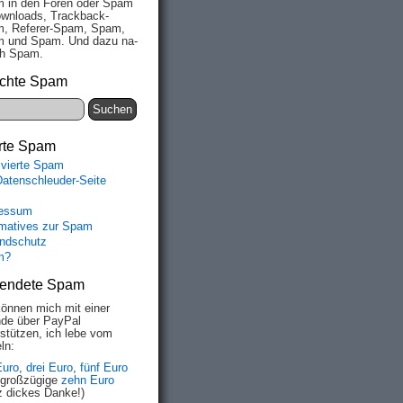
 in den Fo­ren oder Spam
wn­loads, Track­back-
, Re­fe­rer-Spam, Spam,
 und Spam. Und da­zu na­
ich Spam.
chte Spam
rte Spam
ivierte Spam
Datenschleuder-Seite
essum
rmatives zur Spam
ndschutz
m?
endete Spam
können mich mit einer
de über PayPal
rstützen, ich lebe vom
ln:
Euro
,
drei Euro
,
fünf Euro
 großzügige
zehn Euro
z dickes Danke!)