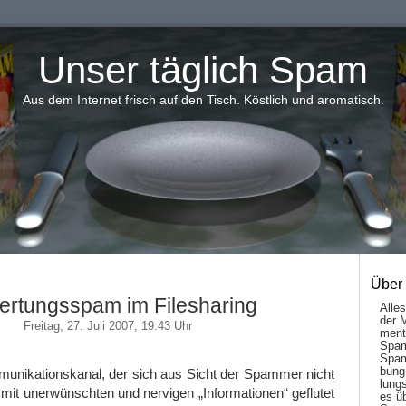
Unser täglich Spam
Aus dem Internet frisch auf den Tisch. Köstlich und aromatisch.
Über
rtungsspam im Filesharing
Alle
der 
Freitag, 27. Juli 2007, 19:43 Uhr
men­t
Spam
Spam
bung
munikationskanal, der sich aus Sicht der Spammer nicht
lungs
mit unerwünschten und nervigen „Informationen“ geflutet
es ü