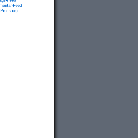
rags-Feed
entar-Feed
Press.org