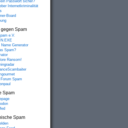
mein Passwort sicher?
ber Internetkriminalität
s
aner-Board
bung
s gegen Spam
spam e.V.
IN.EXE
 Name Generator
das Spam?
nator
ore Ransom!
hingradar
nceScambaiter
mgourmet
 Forum Spam
fonpaul
e Spam
epage
odon
lfed
nische Spam
lden