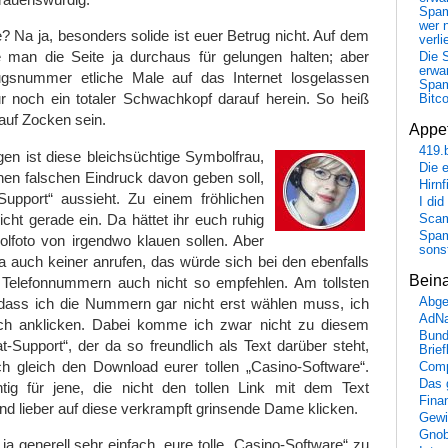
Spa
wer n
? Na ja, besonders solide ist euer Betrug nicht. Auf dem
verli
e man die Seite ja durchaus für gelungen halten; aber
Die 
erwar
gsnummer etliche Male auf das Internet losgelassen
Spa
ur noch ein totaler Schwachkopf darauf herein. So heiß
Bitc
auf Zocken sein.
Appet
419.
en ist diese bleichsüchtige Symbolfrau,
Die 
nen falschen Eindruck davon geben soll,
Hirn
upport“ aussieht. Zu einem fröhlichen
I did
icht gerade ein. Da hättet ihr euch ruhig
Scam
Spam
lfoto von irgendwo klauen sollen. Aber
sons
 ja auch keiner anrufen, das würde sich bei den ebenfalls
Bein
Telefonnummern auch nicht so empfehlen. Am tollsten
, dass ich die Nummern gar nicht erst wählen muss, ich
Abge
AdN
ich anklicken. Dabei komme ich zwar nicht zu diesem
Bund
-Support“, der da so freundlich als Text darüber steht,
Brie
ch gleich den Download eurer tollen „Casino-Software“.
Comp
Das 
tig für jene, die nicht den tollen Link mit dem Text
Fina
nd lieber auf diese verkrampft grinsende Dame klicken.
Gewi
Gnob
ja generell sehr einfach, eure tolle „Casino-Software“ zu