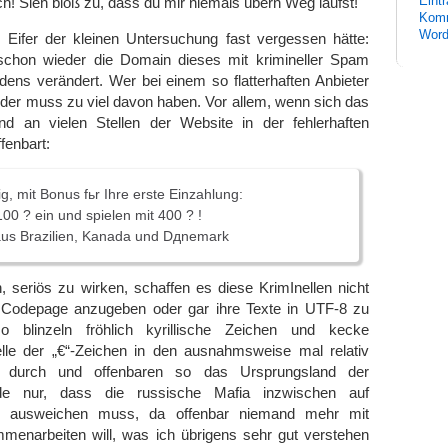
! Sieh bloß zu, dass du mir niemals übern Weg läufst!
Eint
Komm
Word
 Eifer der kleinen Untersuchung fast vergessen hätte:
 schon wieder die Domain dieses mit krimineller Spam
ens verändert. Wer bei einem so flatterhaften Anbieter
 der muss zu viel davon haben. Vor allem, wenn sich das
d an vielen Stellen der Website in der fehlerhaften
fenbart:
g, mit Bonus fьr Ihre erste Einzahlung:
00 ? ein und spielen mit 400 ? !
 aus Brazilien, Kanada und Dдnemark
, seriös zu wirken, schaffen es diese KrimInellen nicht
ge Codepage anzugeben oder gar ihre Texte in UTF-8 zu
 blinzeln fröhlich kyrillische Zeichen und kecke
lle der „€“-Zeichen in den ausnahmsweise mal relativ
en durch und offenbaren so das Ursprungsland der
de nur, dass die russische Mafia inzwischen auf
 ausweichen muss, da offenbar niemand mehr mit
menarbeiten will, was ich übrigens sehr gut verstehen