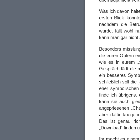
Was ich davon halte
ersten Blick könnt
nachdem die Betru
wurde, fällt wohl n
kann man gar nicht 
Besonders misslung
die euren Opfern ei
wie es in eurem „S
Gespräch lädt die n
ein besseres Symbo
schließlich soll die
eher symbolischen 
finde ich übrigens
kann sie auch gle
angepriesenen „Chat
aber dafür kriege i
Das ist genau rich
„Download“ finden u
Ihr macht es einem 