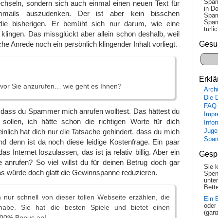
Spam
hseln, sondern sich auch einmal einen neuen Text für
in Do
mmails auszudenken. Der ist aber kein bisschen
Spam
Spam
s die bisherigen. Er bemüht sich nur darum, wie eine
tür­l
 klingen. Das missglückt aber allein schon deshalb, weil
Gesu
he Anrede noch ein persönlich klingender Inhalt vorliegt.
Erklä
 vor Sie anzurufen… wie geht es Ihnen?
Arch
Die 
FAQ
 dass du Spammer mich anrufen wolltest. Das hättest du
Impr
ollen, ich hätte schon die richtigen Worte für dich
Info
nlich hat dich nur die Tatsache gehindert, dass du mich
Juge
Spa
nd denn ist da noch diese leidige Kostenfrage. Ein paar
as Internet loszulassen, das ist ja relativ billig. Aber ein
Gesp
e anrufen? So viel willst du für deinen Betrug doch gar
Sie 
Das würde doch glatt die Gewinnspanne reduzieren.
Spen
unte
Bette
n nur schnell von dieser tollen Webseite erzählen, die
Ein 
oder
habe. Sie hat die besten Spiele und bietet einen
(gan
300% Bonus an!