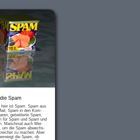
 die Spam
s hier ist Spam. Spam aus
Mail, Spam in den Kom­
aren, ge­twit­ter­te Spam,
 für Spam und Spam und
. Manch­mal auch Wer­
, um die Spam ab­wechs­
­reich­er zu mach­en. Aber
ber­wiegt die Spam, ob