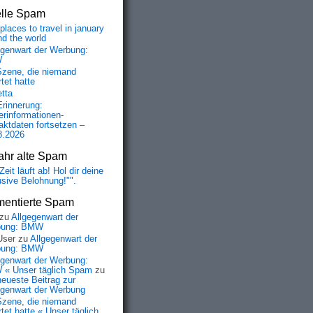
elle Spam
places to travel in january
nd the world
egenwart der Werbung:
W
Szene, die niemand
tet hatte
etta
Erinnerung:
erinformationen-
aktdaten fortsetzen –
8.2026
ahr alte Spam
Zeit läuft ab! Hol dir deine
usive Belohnung!"".
entierte Spam
zu
Allgegenwart der
bung: BMW
User
zu
Allgegenwart der
bung: BMW
egenwart der Werbung:
« Unser täglich Spam
zu
neueste Beitrag zur
egenwart der Werbung
Szene, die niemand
tet hatte « Unser täglich