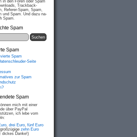
 in den Fo­ren oder Spam
wn­loads, Track­back-
, Re­fe­rer-Spam, Spam,
 und Spam. Und da­zu na­
ich Spam.
chte Spam
rte Spam
ivierte Spam
Datenschleuder-Seite
essum
rmatives zur Spam
ndschutz
m?
endete Spam
können mich mit einer
de über PayPal
rstützen, ich lebe vom
ln:
Euro
,
drei Euro
,
fünf Euro
 großzügige
zehn Euro
z dickes Danke!)