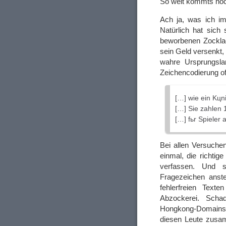
So weit kommts noch
Ach ja, was ich im
Natürlich hat sich
beworbenen Zocklad
sein Geld versenkt,
wahre Ursprungslan
Zeichencodierung of
[…] wie ein Kцni
[…] Sie zahlen 1
[…] fьr Spieler
Bei allen Versuchen
einmal, die richti
verfassen. Und so
Fragezeichen anste
fehlerfreien Text
Abzockerei. Scha
Hongkong-Domains
diesen Leute zusam