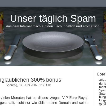
Unser täglich Spam
Aus dem Internet frisch auf den Tisch. Köstlich und aromatisch.
Über
nglaublichen 300% bonus
Alle
der 
Sonntag, 17. Juni 2007, 1:50 Uhr
men­t
Spam
Spam
bung
 vielen Monaten hat es dieses „Vegas VIP Euro Royal
lungs
geschafft, nicht nur wie üblich seine Domain und seine
es ü