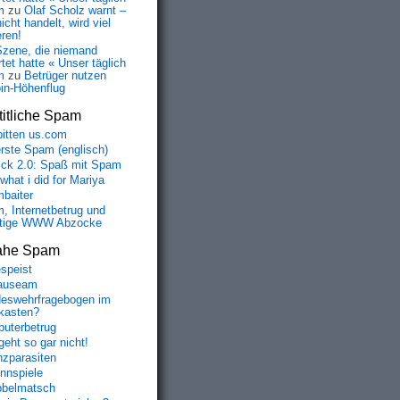
m
zu
Olaf Scholz warnt –
icht handelt, wird viel
eren!
Szene, die niemand
tet hatte « Unser täglich
m
zu
Betrüger nutzen
oin-Höhenflug
itliche Spam
bitten us.com
erste Spam (englisch)
fick 2.0: Spaß mit Spam
 what i did for Mariya
baiter
, Internetbetrug und
tige WWW Abzocke
ahe Spam
speist
auseam
eswehrfragebogen im
fkasten?
uterbetrug
geht so gar nicht!
nzparasiten
nnspiele
belmatsch