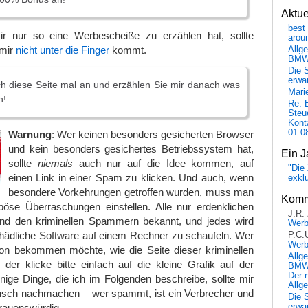
Aktu
best 
ir nur so eine Werbescheiße zu erzählen hat, sollte
arou
 mir
nicht unter die Finger
kommt.
Allg
BM
Die 
erwar
h diese Seite mal an und erzählen Sie mir danach was
Mari
n!
Re: 
Steu
Kont
01.0
Warnung
: Wer keinen besonders gesicherten Browser
und kein besonders gesichertes Betriebssystem hat,
Ein J
sollte
niemals
auch nur auf die Idee kommen, auf
"Die 
einen Link in einer Spam zu klicken. Und auch, wenn
exkl
besondere Vorkehrungen getroffen wurden, muss man
Komm
 böse Überraschungen einstellen. Alle nur erdenklichen
J.R.
sind den kriminellen Spammern bekannt, und jedes wird
Wer
hädliche Software auf einem Rechner zu schaufeln. Wer
P.C.
Wer
on bekommen möchte, wie die Seite dieser kriminellen
Allg
der klicke bitte einfach auf die kleine Grafik auf der
BMW 
Der 
inige Dinge, die ich im Folgenden beschreibe, sollte mir
Allg
nsch nachmachen – wer spammt, ist ein Verbrecher und
Die 
erwar
trauenswürdig.