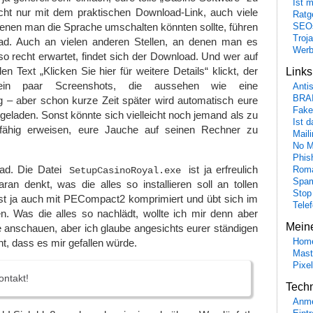
Ist 
icht nur mit dem praktischen Download-Link, auch viele
Ratge
enen man die Sprache umschalten könnten sollte, führen
SEO
Troj
ad. Auch an vielen anderen Stellen, an denen man es
Wer
 so recht erwartet, findet sich der Download. Und wer auf
n Text „Klicken Sie hier für weitere Details“ klickt, der
Link
ein paar Screenshots, die aussehen wie eine
Anti
BRA
ung – aber schon kurze Zeit später wird automatisch eure
Fake
rgeladen. Sonst könnte sich vielleicht noch jemand als zu
Ist 
ähig erweisen, eure Jauche auf seinen Rechner zu
Maili
No M
Phis
ad. Die Datei
ist ja erfreulich
SetupCasinoRoyal.exe
Roma
Spa
an denkt, was die alles so installieren soll an tollen
Stop
 ist ja auch mit PECompact2 komprimiert und übt sich im
Tele
n. Was die alles so nachlädt, wollte ich mir denn aber
Mein
e anschauen, aber ich glaube angesichts eurer ständigen
, dass es mir gefallen würde.
Hom
Mast
Pixe
ontakt!
Tech
Anme