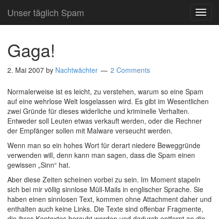
Unser täglich Spam
TOG
NAVI
Gaga!
2. Mai 2007
by
Nachtwächter
2 Comments
Normalerweise ist es leicht, zu verstehen, warum so eine Spam
auf eine wehrlose Welt losgelassen wird. Es gibt im Wesentlichen
zwei Gründe für dieses widerliche und kriminelle Verhalten.
Entweder soll Leuten etwas verkauft werden, oder die Rechner
der Empfänger sollen mit Malware verseucht werden.
Wenn man so ein hohes Wort für derart niedere Beweggründe
verwenden will, denn kann man sagen, dass die Spam einen
gewissen „Sinn“ hat.
Aber diese Zeiten scheinen vorbei zu sein. Im Moment stapeln
sich bei mir völlig sinnlose Müll-Mails in englischer Sprache. Sie
haben einen sinnlosen Text, kommen ohne Attachment daher und
enthalten auch keine Links. Die Texte sind offenbar Fragmente,
die ihres Kontextes beraubt werden und dadurch entfernt an die