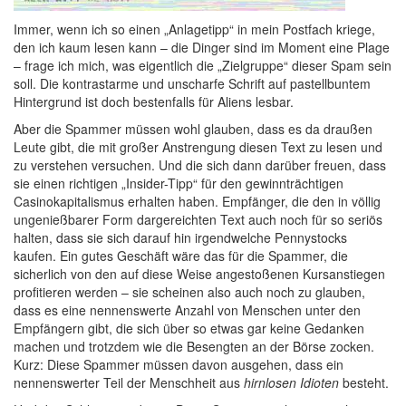
Immer, wenn ich so einen „Anlagetipp“ in mein Postfach kriege,
den ich kaum lesen kann – die Dinger sind im Moment eine Plage
– frage ich mich, was eigentlich die „Zielgruppe“ dieser Spam sein
soll. Die kontrastarme und unscharfe Schrift auf pastellbuntem
Hintergrund ist doch bestenfalls für Aliens lesbar.
Aber die Spammer müssen wohl glauben, dass es da draußen
Leute gibt, die mit großer Anstrengung diesen Text zu lesen und
zu verstehen versuchen. Und die sich dann darüber freuen, dass
sie einen richtigen „Insider-Tipp“ für den gewinnträchtigen
Casinokapitalismus erhalten haben. Empfänger, die den in völlig
ungenießbarer Form dargereichten Text auch noch für so seriös
halten, dass sie sich darauf hin irgendwelche Pennystocks
kaufen. Ein gutes Geschäft wäre das für die Spammer, die
sicherlich von den auf diese Weise angestoßenen Kursanstiegen
profitieren werden – sie scheinen also auch noch zu glauben,
dass es eine nennenswerte Anzahl von Menschen unter den
Empfängern gibt, die sich über so etwas gar keine Gedanken
machen und trotzdem wie die Besengten an der Börse zocken.
Kurz: Diese Spammer müssen davon ausgehen, dass ein
nennenswerter Teil der Menschheit aus
hirnlosen Idioten
besteht.