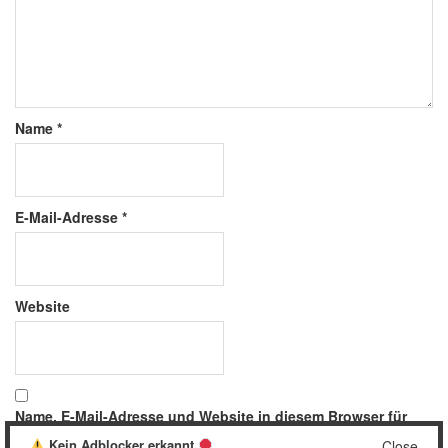
Name
*
E-Mail-Adresse
*
Website
Name, E-Mail-Adresse und Website in diesem Browser für
meinen nächsten Kommentar speichern.
Kein Adblocker erkannt
Close