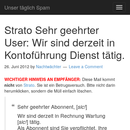
Unser täglich Spam
TOG
NAVI
Strato Sehr geehrter
User: Wir sind derzeit in
Kontoführung Dienst tätig.
26. Juni 2012
by
Nachtwächter
Leave a Comment
WICHTIGER HINWEIS AN EMPFÄNGER:
Diese Mail kommt
nicht
von
Strato
. Sie ist ein Betrugsversuch. Bitte nicht darin
herumklicken, sondern die Müll einfach löschen.
Sehr geehrter Abonnent, [
sic!
]
Wir sind derzeit in Rechnung Wartung
[
sic!
] tätig.
Als Abonnent sind Sie verpflichtet, Ihre