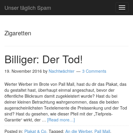
Unser täglich Spam
TOG
NAVI
Zigaretten
Billiger: Der Tod!
19. November 2016
by
Nachtwächter
3 Comments
Werter Werber im Brote von Pall Mall, hast du dir das Plakat, das
du gestaltet hast, überhaupt einmal angeschaut, bevor der
öffentliche Blickraum damit zugekleistert wurde? Hast du bei
deiner kleinen Betrachtung wahrgenommen, dass die beiden
augenscheinlichsten Textelemente die Preissenkung und der Tod
sind? Hast du gesehen, wie dieser Pfeil mit der „Tiefpreis-
Garantie“ wirkt, der …
[Read more…]
Posted in:
Plakat & Co.
Tagged:
An die Werber
,
Pall Mall
,