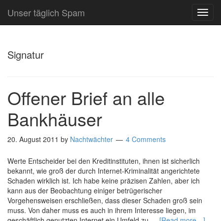
Unser täglich Spam
TOG
NAVI
Signatur
Offener Brief an alle
Bankhäuser
20. August 2011
by
Nachtwächter
4 Comments
Werte Entscheider bei den Kreditinstituten, ihnen ist sicherlich
bekannt, wie groß der durch Internet-Kriminalität angerichtete
Schaden wirklich ist. Ich habe keine präzisen Zahlen, aber ich
kann aus der Beobachtung einiger betrügerischer
Vorgehensweisen erschließen, dass dieser Schaden groß sein
muss. Von daher muss es auch in ihrem Interesse liegen, im
geschäftlich genutzten Internet ein Umfeld zu …
[Read more…]