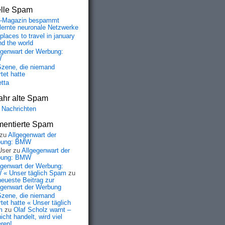
elle Spam
-Magazin bespammt
lernte neuronale Netzwerke
places to travel in january
nd the world
egenwart der Werbung:
W
Szene, die niemand
tet hatte
etta
ahr alte Spam
 Nachrichten
entierte Spam
zu
Allgegenwart der
bung: BMW
User
zu
Allgegenwart der
bung: BMW
egenwart der Werbung:
« Unser täglich Spam
zu
neueste Beitrag zur
egenwart der Werbung
Szene, die niemand
tet hatte « Unser täglich
m
zu
Olaf Scholz warnt –
icht handelt, wird viel
eren!