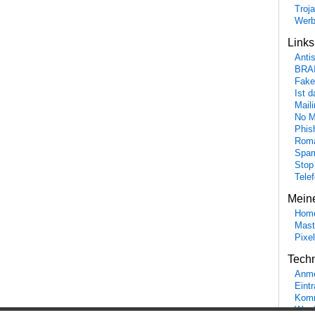
Troj
Wer
Link
Anti
BRA
Fake
Ist 
Maili
No M
Phis
Roma
Spa
Stop
Tele
Mein
Hom
Mast
Pixe
Tech
Anme
Eint
Komm
Word