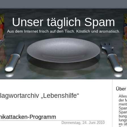
Unser täglich Spam
Aus dem Internet frisch auf den Tisch. Köstlich und aromatisch.
Über
lagwortarchiv „Lebenshilfe“
Alle
der 
men­t
Spam
Spam
nikattacken-Programm
bung
lungs
Donnerstag, 24. Juni 2010
es ü