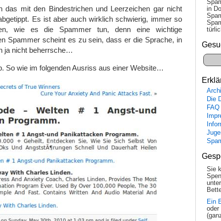
Spam
ch das mit den Bindestrichen und Leerzeichen gar nicht
in Do
Spam
l abgetippt. Es ist aber auch wirklich schwierig, immer so
Spam
ben, wie es die Spammer tun, denn eine wichtige
tür­l
inen Spammer scheint es zu sein, dass er die Sprache, in
Gesu
h ja nicht beherrsche…
b. So wie im folgenden Ausriss aus einer Website…
Erklä
Arch
Die 
FAQ
Impr
Info
Juge
Spa
Gesp
Sie 
Spen
unte
Bette
Ein 
oder
(gan