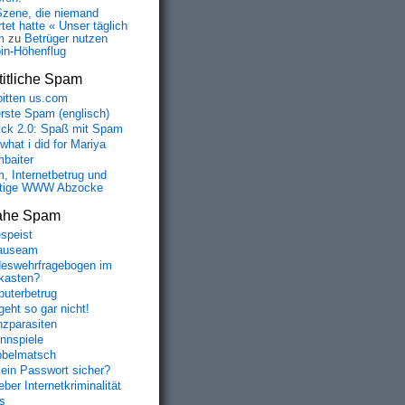
Szene, die niemand
tet hatte « Unser täglich
m
zu
Betrüger nutzen
oin-Höhenflug
itliche Spam
bitten us.com
erste Spam (englisch)
fick 2.0: Spaß mit Spam
 what i did for Mariya
baiter
, Internetbetrug und
tige WWW Abzocke
ahe Spam
speist
auseam
eswehrfragebogen im
fkasten?
uterbetrug
geht so gar nicht!
nzparasiten
nnspiele
belmatsch
mein Passwort sicher?
ber Internetkriminalität
s