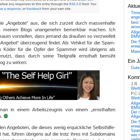
Aktu
Time
ange
e „Angebote“ aus, die sich zurzeit durch massenhafte
best 
arou
n meinen Blogs unangenehm bemerkbar machen. Ich
Allg
 kaum vorstellen, dass jemand da draußen so verzweifelt
BM
Die 
 „Angebot“ überzeugend findet. Als Vehikel für die Spam-
erwar
s Köder für die Opfer der Spammer wird übrigens als
Mari
utzt, dass durch seine Titelgrafik ernsthaft bemüht
Ein J
log zu wirken:
Gute
Komm
J.R.
Wer
P.C.
Wer
Allg
BMW 
an in einem Arbeitszeugnis von einem „ernsthaften
Der 
n.
Allg
Die 
erwar
len Angeboten, die dieses wenig erquickliche Selbsthilfe-
Spa
hat, führen übrigens auf die trotz ihres mit Subdomains
wer n
verli