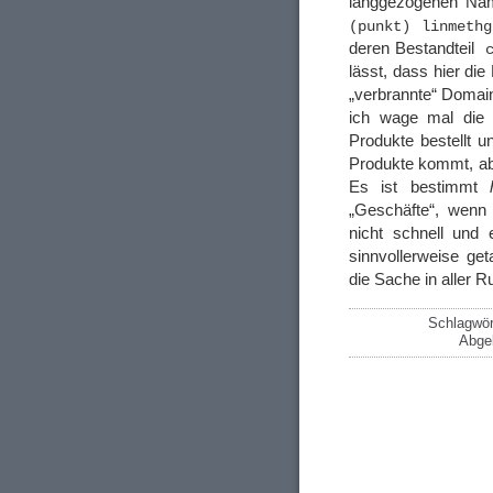
langgezogenen Na
(punkt) linmethg
deren Bestandteil
lässt, dass hier di
„verbrannte“ Domai
ich wage mal die P
Produkte bestellt u
Produkte kommt, ab
Es ist bestimmt
„Geschäfte“, wenn
nicht schnell und 
sinnvollerweise get
die Sache in aller R
Schlagwör
Abgel