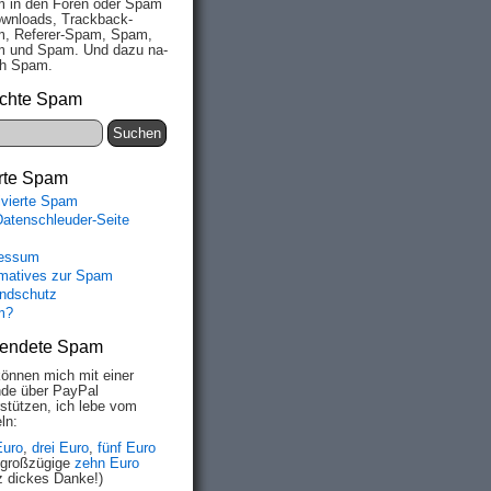
 in den Fo­ren oder Spam
wn­loads, Track­back-
, Re­fe­rer-Spam, Spam,
 und Spam. Und da­zu na­
ich Spam.
chte Spam
rte Spam
ivierte Spam
Datenschleuder-Seite
essum
rmatives zur Spam
ndschutz
m?
endete Spam
können mich mit einer
de über PayPal
rstützen, ich lebe vom
ln:
Euro
,
drei Euro
,
fünf Euro
 großzügige
zehn Euro
z dickes Danke!)