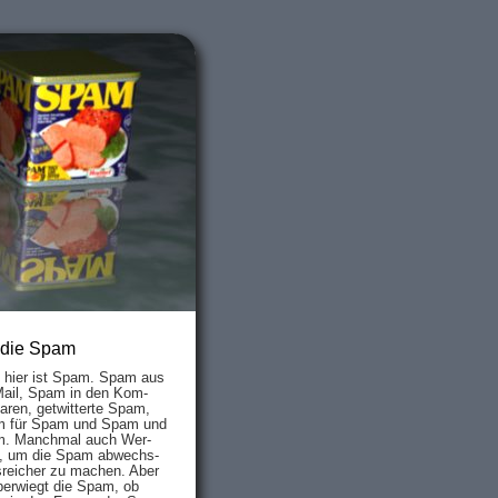
 die Spam
s hier ist Spam. Spam aus
Mail, Spam in den Kom­
aren, ge­twit­ter­te Spam,
 für Spam und Spam und
. Manch­mal auch Wer­
, um die Spam ab­wechs­
­reich­er zu mach­en. Aber
ber­wiegt die Spam, ob