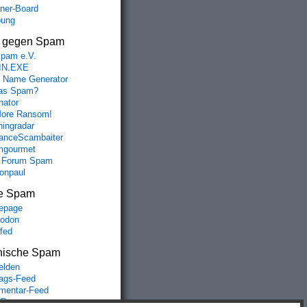
aner-Board
bung
s gegen Spam
spam e.V.
IN.EXE
 Name Generator
das Spam?
nator
ore Ransom!
hingradar
nceScambaiter
mgourmet
 Forum Spam
fonpaul
e Spam
epage
odon
lfed
nische Spam
lden
rags-Feed
entar-Feed
Press.org