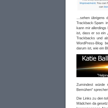
…sehen übrigens di
Trackback-Spam i
kann mir allerdings
ist, dass er so ein
Trackbacks und al
WordPress-Blog ben
darum ist, wie ein B
Zumindest würde m
Bemühen“ spreche
Die Links zu den tol
Mädchen da gesetzt 