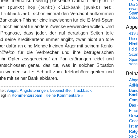
mens thematisch wenig passende Domain
helpkatie
Die 
,
er (punkt) hop (punkt) clickbank (punkt) net
erwar
schon einmal den Verdacht aufkommen
Spa
clickbank.net
Bitc
e Bankdaten-Phisher eine inzwischen für die E-Mail-Spam
n noch einmal für andere Zwecke verwenden wollen. Und
Appet
rognose, dass jeder, der auf derartigen Seiten tolle
419.
Die 
nd seine Kreditkartennummer angibt, zwar nicht an tolle
Hirn
er dafür an eine Menge kleinen Ärger mit seinem Konto.
I did
hilfreich
für die Verbrecher und ihre betrügerischen
Scam
 ihr Opfer
ausgerechnet
an Panikstörungen leidet und
Spam
sons
entschlossen genau das tut, was in solcher Situation
an werden sollte: Schnell zum Telefonhörer greifen und
Bein
uhe mit seiner Bank abklären.
Abge
AdN
ter:
Angst
,
Angststörungen
,
Lebenshilfe
,
Trackback
Bund
Brie
egt in
Kommentarspam
|
Keine Kommentare »
Comp
Das 
Fina
Gewi
Gnob
Ist 
Ratge
SEO