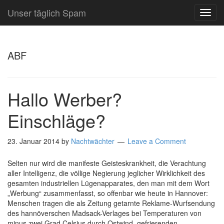
Unser täglich Spam
TOG
NAVI
ABF
Hallo Werber?
Einschläge?
23. Januar 2014
by
Nachtwächter
Leave a Comment
Selten nur wird die manifeste Geisteskrankheit, die Verachtung
aller Intelligenz, die völlige Negierung jeglicher Wirklichkeit des
gesamten industriellen Lügenapparates, den man mit dem Wort
„Werbung“ zusammenfasst, so offenbar wie heute in Hannover:
Menschen tragen die als Zeitung getarnte Reklame-Wurfsendung
des hannöverschen Madsack-Verlages bei Temperaturen von
minus zwei Grad Celsius durch Ostwind, gefrierenden