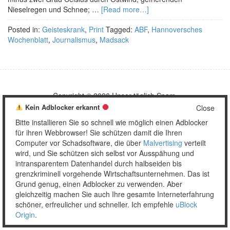
Nieselregen und Schnee; …
[Read more…]
Posted in:
Geisteskrank
,
Print
Tagged:
ABF
,
Hannoversches
Wochenblatt
,
Journalismus
,
Madsack
Copyright © 2026 Unser täglich Spam.
Mobile
WordPress Theme by themehall.com
Kein Adblocker erkannt
Close
Bitte installieren Sie so schnell wie möglich einen Adblocker
für ihren Webbrowser! Sie schützen damit die Ihren
Computer vor Schadsoftware, die über
Malvertising
verteilt
wird, und Sie schützen sich selbst vor Ausspähung und
intransparentem Datenhandel durch halbseiden bis
grenzkriminell vorgehende Wirtschaftsunternehmen. Das ist
Grund genug, einen Adblocker zu verwenden. Aber
gleichzeitig machen Sie auch Ihre gesamte Interneterfahrung
schöner, erfreulicher und schneller. Ich empfehle
uBlock
Origin
.