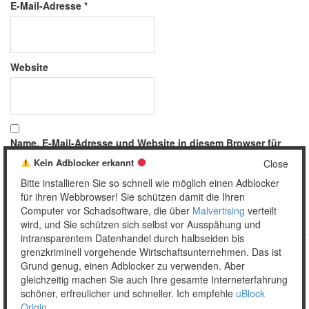
E-Mail-Adresse
*
Website
Name, E-Mail-Adresse und Website in diesem Browser für
meinen nächsten Kommentar speichern.
Kein Adblocker erkannt
Close
Bitte installieren Sie so schnell wie möglich einen Adblocker
für ihren Webbrowser! Sie schützen damit die Ihren
Computer vor Schadsoftware, die über
Malvertising
verteilt
wird, und Sie schützen sich selbst vor Ausspähung und
intransparentem Datenhandel durch halbseiden bis
grenzkriminell vorgehende Wirtschaftsunternehmen. Das ist
Grund genug, einen Adblocker zu verwenden. Aber
Copyright © 2026 Unser täglich Spam.
gleichzeitig machen Sie auch Ihre gesamte Interneterfahrung
Mobile
WordPress Theme by themehall.com
schöner, erfreulicher und schneller. Ich empfehle
uBlock
Origin
.