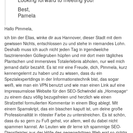
Best,
Pamela
Hallo Pimmela,
ich bin der Elias, winke dir aus Hannover, dieser Stadt mit dem
gewissen Nichts, entschlossen zu und stehe in niemandes Lohn.
Deshalb muss ich auch nicht jeden Tag in irgendwelche
faszinierenden Güllegruben hüpfen und mir dort mein tägliches
Plantschen und immersives Totalerlebnis abholen, nur weil mich
jemand dafür bezahlt. Es ist mir eine Freude, dich, Pimmela, kurz
kennengelernt zu haben und zu wissen, dass du ein
Spezialexpertdings in der Informationstechnik bist, das sogar
weiß, wie man ein VPN benutzt und wie man einen Link auf eine
impressumslose Website für den SEO-Schwindel als „Homepage“
zu einem dazu völlig bezugsfreien und herzlich wie einen
Strafzettel formulierten Kommentar in einem Blog ablegt. Mit
einem Spamskript, das ein bisschen kaputt ist, um deine große
Professionalität in rötester Farbe zu unterstreichen. Es ist schön,
dass du so gern zu Fuß gehst, vor allem, weil du dabei nicht
spammen kannst. An Leuten wie dir lerne ich spammige SEO-
Dienstleister aus der Hölle des gegenwärtigen Web erst so richtig