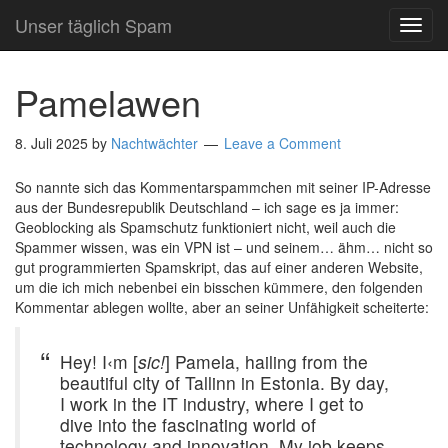
Unser täglich Spam
TOG
NAVI
Pamelawen
8. Juli 2025
by
Nachtwächter
Leave a Comment
So nannte sich das Kommentarspammchen mit seiner IP-Adresse
aus der Bundesrepublik Deutschland – ich sage es ja immer:
Geoblocking als Spamschutz funktioniert nicht, weil auch die
Spammer wissen, was ein VPN ist – und seinem… ähm… nicht so
gut programmierten Spamskript, das auf einer anderen Website,
um die ich mich nebenbei ein bisschen kümmere, den folgenden
Kommentar ablegen wollte, aber an seiner Unfähigkeit scheiterte:
Hey! I‹m [
sic!
] Pamela, hailing from the
beautiful city of Tallinn in Estonia. By day,
I work in the IT industry, where I get to
dive into the fascinating world of
technology and innovation. My job keeps